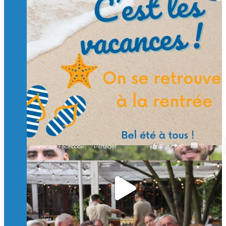
Suivre sur Instagram
Charger plus
🙏 Soutenez l’Isep via la taxe d’apprentissage 2026
et contribuons ensemble à former les générations
d’ingénieurs de demain. 🙏
Merci à tous !
🎯 Taxe d’apprentissage 2026 : avec l'Isep, investissez pour
un numérique au service de l'humain !
À l’Isep, nous formons des ingénieurs, des bachelors, des
Mastères Spécialisés, qui allient excellence technologique et
valeurs humaines, au cœur de notre pro
...
Voir plus
il y a 2 mois
0
0
0
Voir sur Facebook
·
Partager
🚀Afterwork à Genève 🚀
🥳 Le 22 avril dernier, 14 Alumni vivant / travaillant
en Suisse ont partagé un moment convivial de
retrouvailles et d'échanges !