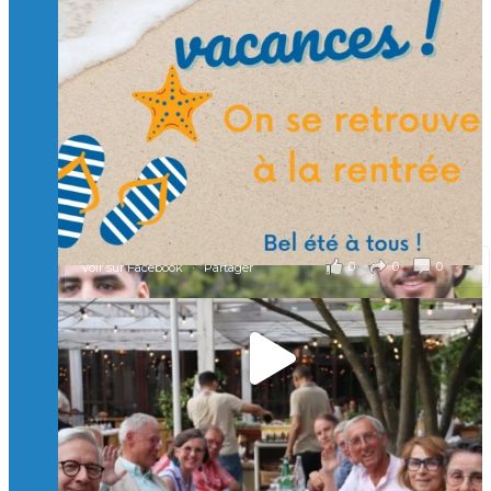
🙏 Soutenez l’Isep via la taxe d’apprentissage 2026
et contribuons ensemble à former les générations
d’ingénieurs de demain. 🙏
Merci à tous !
🎯 Taxe d’apprentissage 2026 : avec l'Isep, investissez pour
un numérique au service de l'humain !
À l’Isep, nous formons des ingénieurs, des bachelors, des
Mastères Spécialisés, qui allient excellence technologique et
valeurs humaines, au cœur de notre pro
...
Voir plus
il y a 2 mois
0
0
0
Voir sur Facebook
·
Partager
🚀Afterwork à Genève 🚀
🥳 Le 22 avril dernier, 14 Alumni vivant / travaillant
en Suisse ont partagé un moment convivial de
retrouvailles et d'échanges !
Merci à tous pour votre présence et à Alexandre