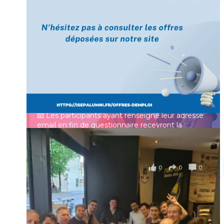
[Enquête IESF 2026] Top départ 🚀
Prénom
👩‍🎓 Ingénieurs diplômés, vous avez jusqu’au 31
mai pour participer et faire entendre votre voix !
Identifiant ou e-mail
Depuis plus de 60 ans, cette enquête vise à établir
un panorama complet de la situation socio-
professionnelle des ingénieurs et scientifiques
Mot de passe
français.
📧 Les participants ayant renseigné leur adresse
email en fin de questionnaire recevront la
synthèse des résultats
...
Voir plus
Se souvenir de moi
il y a 4 mois
0
0
0
Voir sur Facebook
·
Partager
Connexion