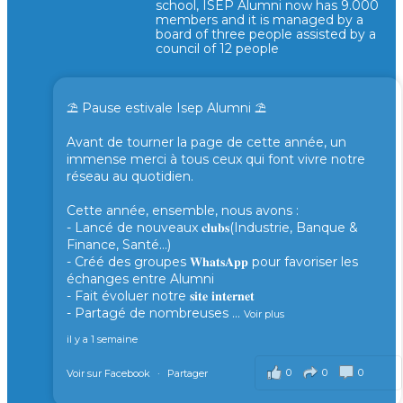
school, ISEP Alumni now has 9.000
members and it is managed by a
board of three people assisted by a
council of 12 people
⛱️ Pause estivale Isep Alumni ⛱️
Avant de tourner la page de cette année, un
immense merci à tous ceux qui font vivre notre
réseau au quotidien.
Cette année, ensemble, nous avons :
- Lancé de nouveaux 𝐜𝐥𝐮𝐛𝐬(Industrie, Banque &
Finance, Santé...)
- Créé des groupes 𝐖𝐡𝐚𝐭𝐬𝐀𝐩𝐩 pour favoriser les
échanges entre Alumni
- Fait évoluer notre 𝐬𝐢𝐭𝐞 𝐢𝐧𝐭𝐞𝐫𝐧𝐞𝐭
- Partagé de nombreuses
...
Voir plus
il y a 1 semaine
0
0
0
Voir sur Facebook
·
Partager