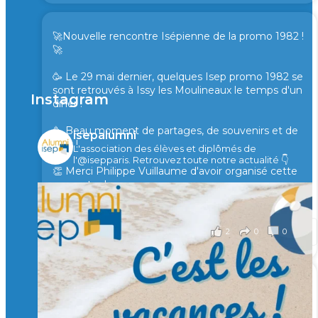
🚀Nouvelle rencontre Isépienne de la promo 1982 !
🚀
🥳 Le 29 mai dernier, quelques Isep promo 1982 se
sont retrouvés à Issy les Moulineaux le temps d'un
Instagram
diner !
🥳 Beau moment de partages, de souvenirs et de
isepalumni
rires !
L'association des élèves et diplômés de
l'@isepparis.
Retrouvez toute notre actualité 👇
👏 Merci Philippe Vuillaume d'avoir organisé cette
rencontre !
il y a 2 mois
2
0
0
Voir sur Facebook
·
Partager
🙏 Soutenez l’Isep via la taxe d’apprentissage 2026
et contribuons ensemble à former les générations
d’ingénieurs de demain. 🙏