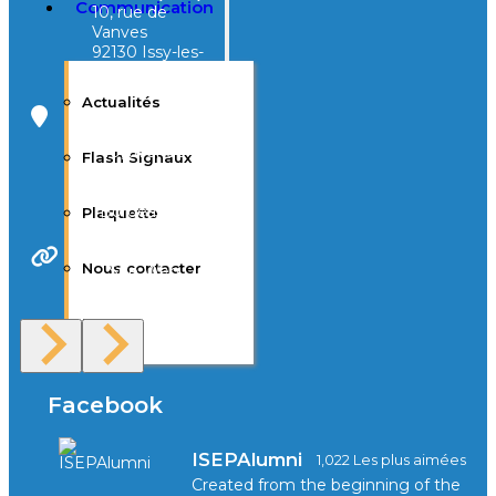
Communication
10, rue de
Vanves
92130 Issy-les-
Moulineaux
Actualités
Campus Tivoli
40, avenue
Flash Signaux
d’Eysines
33000
Bordeaux
Plaquette
Nous contacter
Site Web
F.A.Q
Facebook
ISEPAlumni
1,022 Les plus aimées
Created from the beginning of the