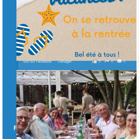
Merci à tous !
🎯 Taxe d’apprentissage 2026 : avec l'Isep, investissez pour
un numérique au service de l'humain !
À l’Isep, nous formons des ingénieurs, des bachelors, des
Mastères Spécialisés, qui allient excellence technologique et
valeurs humaines, au cœur de notre pro
...
Voir plus
il y a 2 mois
0
0
0
Voir sur Facebook
·
Partager
🚀Afterwork à Genève 🚀
🥳 Le 22 avril dernier, 14 Alumni vivant / travaillant
en Suisse ont partagé un moment convivial de
retrouvailles et d'échanges !
Merci à tous pour votre présence et à Alexandre
CHEA pour l'organisation !
Facebook
il y a 3 mois