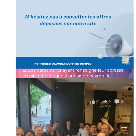
[Enquête IESF 2026] Top départ 🚀
Prénom
👩‍🎓 Ingénieurs diplômés, vous avez jusqu’au 31
mai pour participer et faire entendre votre voix !
Identifiant ou e-mail
Depuis plus de 60 ans, cette enquête vise à établir
un panorama complet de la situation socio-
professionnelle des ingénieurs et scientifiques
Mot de passe
français.
📧 Les participants ayant renseigné leur adresse
email en fin de questionnaire recevront la
synthèse des résultats
...
Voir plus
Se souvenir de moi
il y a 4 mois
0
0
0
Voir sur Facebook
·
Partager
Connexion