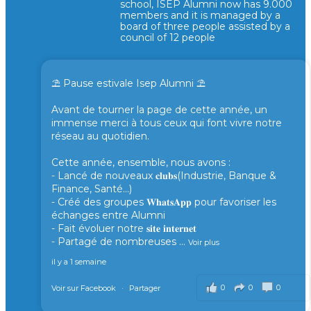
school, ISEP Alumni now has 9.000
members and it is managed by a
board of three people assisted by a
council of 12 people
⛱️ Pause estivale Isep Alumni ⛱️
Avant de tourner la page de cette année, un
immense merci à tous ceux qui font vivre notre
réseau au quotidien.
Cette année, ensemble, nous avons :
- Lancé de nouveaux 𝐜𝐥𝐮𝐛𝐬(Industrie, Banque &
Finance, Santé...)
- Créé des groupes 𝐖𝐡𝐚𝐭𝐬𝐀𝐩𝐩 pour favoriser les
échanges entre Alumni
- Fait évoluer notre 𝐬𝐢𝐭𝐞 𝐢𝐧𝐭𝐞𝐫𝐧𝐞𝐭
- Partagé de nombreuses
...
Voir plus
il y a 1 semaine
0
0
0
Voir sur Facebook
·
Partager