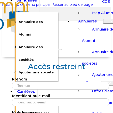
Annuaires
CGE
Passer au contenu principal
Passer au pied de page
Isep Alumn
Annuaires
Annuaire des
Annuaire d
Alumni
Alumni
Rechercher sur le site
Annuaire des
Annuaire d
Rechercher
sociétés
sociétés
Accès restreint
Ajouter une société
×
Ajouter une
Prénom
0
Carrières
Offres d’em
Carrières
Panier
Panier
Identifiant ou e-mail
Boutique
Boutique
Stages / Alterna
Se
Se
Votre panier est vide.
Connecter
Connecter
Mot de passe