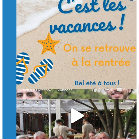
Suivre sur Instagram
Charger plus
🙏 Soutenez l’Isep via la taxe d’apprentissage 2026
et contribuons ensemble à former les générations
d’ingénieurs de demain. 🙏
Merci à tous !
🎯 Taxe d’apprentissage 2026 : avec l'Isep, investissez pour
un numérique au service de l'humain !
À l’Isep, nous formons des ingénieurs, des bachelors, des
Mastères Spécialisés, qui allient excellence technologique et
valeurs humaines, au cœur de notre pro
...
Voir plus
il y a 2 mois
0
0
0
Voir sur Facebook
·
Partager
🚀Afterwork à Genève 🚀
🥳 Le 22 avril dernier, 14 Alumni vivant / travaillant
en Suisse ont partagé un moment convivial de
retrouvailles et d'échanges !