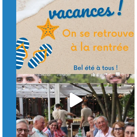
🙏 Soutenez l’Isep via la taxe d’apprentissage 2026
et contribuons ensemble à former les générations
d’ingénieurs de demain. 🙏
Merci à tous !
🎯 Taxe d’apprentissage 2026 : avec l'Isep, investissez pour
un numérique au service de l'humain !
À l’Isep, nous formons des ingénieurs, des bachelors, des
Mastères Spécialisés, qui allient excellence technologique et
valeurs humaines, au cœur de notre pro
...
Voir plus
il y a 2 mois
0
0
0
Voir sur Facebook
·
Partager
🚀Afterwork à Genève 🚀
🥳 Le 22 avril dernier, 14 Alumni vivant / travaillant
en Suisse ont partagé un moment convivial de
retrouvailles et d'échanges !
Merci à tous pour votre présence et à Alexandre