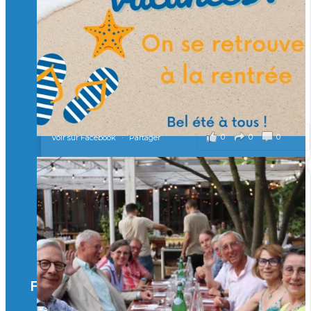
Merci à tous !
🎯 Taxe d’apprentissage 2026 : avec l'Isep, investissez pour
un numérique au service de l'humain !
À l’Isep, nous formons des ingénieurs, des bachelors, des
Mastères Spécialisés, qui allient excellence technologique et
valeurs humaines, au cœur de notre pro
...
Voir plus
il y a 2 mois
0
0
0
Voir sur Facebook
·
Partager
🚀Afterwork à Genève 🚀
🥳 Le 22 avril dernier, 14 Alumni vivant / travaillant
en Suisse ont partagé un moment convivial de
retrouvailles et d'échanges !
Merci à tous pour votre présence et à Alexandre
CHEA pour l'organisation !
Facebook
il y a 3 mois