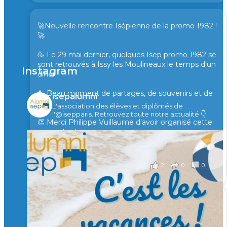
🚀Nouvelle rencontre Isépienne de la promo 1982 !
🚀
🥳 Le 29 mai dernier, quelques Isep promo 1982 se
sont retrouvés à Issy les Moulineaux le temps d'un
Instagram
diner !
🥳 Beau moment de partages, de souvenirs et de
isepalumni
rires !
L'association des élèves et diplômés de
l'@isepparis.
Retrouvez toute notre actualité 👇
👏 Merci Philippe Vuillaume d'avoir organisé cette
rencontre !
il y a 2 mois
2
0
0
Voir sur Facebook
·
Partager
🙏 Soutenez l’Isep via la taxe d’apprentissage 2026
et contribuons ensemble à former les générations
d’ingénieurs de demain. 🙏