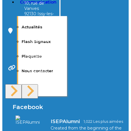
Communication
10, rue de
Vanves
92130 Issy-les-
Moulineaux
Actualités
Campus Tivoli
40, avenue
Flash Signaux
d’Eysines
33000
Bordeaux
Plaquette
Nous contacter
Site Web
F.A.Q
Facebook
ISEPAlumni
1,022 Les plus aimées
Created from the beginning of the