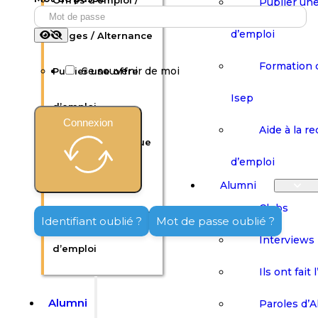
Offres d’emploi /
Publier une
d’emploi
Stages / Alternance
Formation 
Se souvenir de moi
Publier une offre
Isep
d’emploi
Connexion
Aide à la r
Formation continue
d’emploi
Isep
Alumni
Clubs
Aide à la recherche
Identifiant oublié ?
Mot de passe oublié ?
Interviews
d’emploi
Ils ont fait 
Alumni
Paroles d’