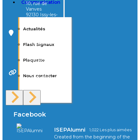
Communication
10, rue de
Vanves
92130 Issy-les-
Moulineaux
Actualités
Campus Tivoli
40, avenue
Flash Signaux
d’Eysines
33000
Bordeaux
Plaquette
Nous contacter
Site Web
F.A.Q
Facebook
ISEPAlumni
1,022 Les plus aimées
Created from the beginning of the