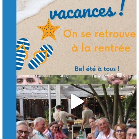
🙏 Soutenez l’Isep via la taxe d’apprentissage 2026
et contribuons ensemble à former les générations
d’ingénieurs de demain. 🙏
Merci à tous !
🎯 Taxe d’apprentissage 2026 : avec l'Isep, investissez pour
un numérique au service de l'humain !
À l’Isep, nous formons des ingénieurs, des bachelors, des
Mastères Spécialisés, qui allient excellence technologique et
valeurs humaines, au cœur de notre pro
...
Voir plus
il y a 2 mois
0
0
0
Voir sur Facebook
·
Partager
🚀Afterwork à Genève 🚀
🥳 Le 22 avril dernier, 14 Alumni vivant / travaillant
en Suisse ont partagé un moment convivial de
retrouvailles et d'échanges !
Merci à tous pour votre présence et à Alexandre