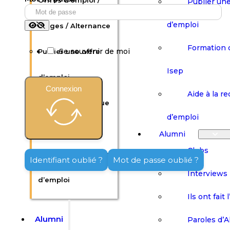
Offres d’emploi /
Publier une
d’emploi
Stages / Alternance
Formation 
Se souvenir de moi
Publier une offre
Isep
d’emploi
Connexion
Aide à la r
Formation continue
d’emploi
Isep
Alumni
Clubs
Aide à la recherche
Identifiant oublié ?
Mot de passe oublié ?
Interviews
d’emploi
Ils ont fait 
Alumni
Paroles d’