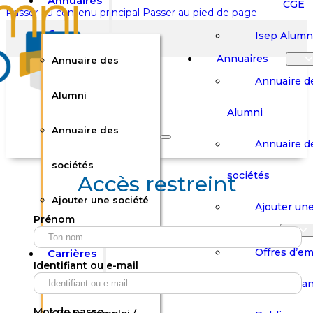
Annuaires
CGE
Passer au contenu principal
Passer au pied de page
Isep Alumn
Annuaires
Annuaire des
Annuaire d
Alumni
Alumni
Rechercher sur le site
Annuaire des
Annuaire d
Rechercher
sociétés
sociétés
Accès restreint
Ajouter une société
×
Ajouter une
Prénom
0
Carrières
Offres d’em
Carrières
Panier
Panier
Identifiant ou e-mail
Boutique
Boutique
Stages / Alterna
Se
Se
Votre panier est vide.
Connecter
Connecter
Mot de passe