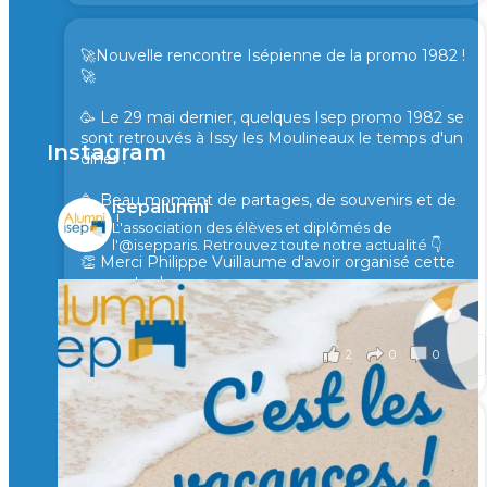
🚀Nouvelle rencontre Isépienne de la promo 1982 !
🚀
🥳 Le 29 mai dernier, quelques Isep promo 1982 se
sont retrouvés à Issy les Moulineaux le temps d'un
Instagram
diner !
🥳 Beau moment de partages, de souvenirs et de
isepalumni
rires !
L'association des élèves et diplômés de
l'@isepparis.
Retrouvez toute notre actualité 👇
👏 Merci Philippe Vuillaume d'avoir organisé cette
rencontre !
il y a 2 mois
2
0
0
Voir sur Facebook
·
Partager
🙏 Soutenez l’Isep via la taxe d’apprentissage 2026
et contribuons ensemble à former les générations
d’ingénieurs de demain. 🙏