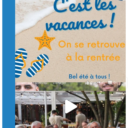
Suivre sur Instagram
Charger plus
🙏 Soutenez l’Isep via la taxe d’apprentissage 2026
et contribuons ensemble à former les générations
d’ingénieurs de demain. 🙏
Merci à tous !
🎯 Taxe d’apprentissage 2026 : avec l'Isep, investissez pour
un numérique au service de l'humain !
À l’Isep, nous formons des ingénieurs, des bachelors, des
Mastères Spécialisés, qui allient excellence technologique et
valeurs humaines, au cœur de notre pro
...
Voir plus
il y a 2 mois
0
0
0
Voir sur Facebook
·
Partager
🚀Afterwork à Genève 🚀
🥳 Le 22 avril dernier, 14 Alumni vivant / travaillant
en Suisse ont partagé un moment convivial de
retrouvailles et d'échanges !