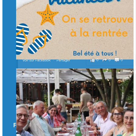
Merci à tous !
🎯 Taxe d’apprentissage 2026 : avec l'Isep, investissez pour
un numérique au service de l'humain !
À l’Isep, nous formons des ingénieurs, des bachelors, des
Mastères Spécialisés, qui allient excellence technologique et
valeurs humaines, au cœur de notre pro
...
Voir plus
il y a 2 mois
0
0
0
Voir sur Facebook
·
Partager
🚀Afterwork à Genève 🚀
🥳 Le 22 avril dernier, 14 Alumni vivant / travaillant
en Suisse ont partagé un moment convivial de
retrouvailles et d'échanges !
Merci à tous pour votre présence et à Alexandre
CHEA pour l'organisation !
Facebook
il y a 3 mois