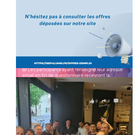
[Enquête IESF 2026] Top départ 🚀
Prénom
👩‍🎓 Ingénieurs diplômés, vous avez jusqu’au 31
mai pour participer et faire entendre votre voix !
Identifiant ou e-mail
Depuis plus de 60 ans, cette enquête vise à établir
un panorama complet de la situation socio-
professionnelle des ingénieurs et scientifiques
Mot de passe
français.
📧 Les participants ayant renseigné leur adresse
email en fin de questionnaire recevront la
synthèse des résultats
...
Voir plus
Se souvenir de moi
il y a 4 mois
0
0
0
Voir sur Facebook
·
Partager
Connexion