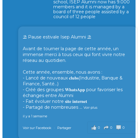
school, ISEP Alumni now has 9.000
members and it is managed by a
board of three people assisted by a
council of 12 people
⛱️ Pause estivale Isep Alumni ⛱️
Avant de tourner la page de cette année, un
immense merci à tous ceux qui font vivre notre
réseau au quotidien.
Cette année, ensemble, nous avons :
- Lancé de nouveaux 𝐜𝐥𝐮𝐛𝐬(Industrie, Banque &
Finance, Santé...)
- Créé des groupes 𝐖𝐡𝐚𝐭𝐬𝐀𝐩𝐩 pour favoriser les
échanges entre Alumni
- Fait évoluer notre 𝐬𝐢𝐭𝐞 𝐢𝐧𝐭𝐞𝐫𝐧𝐞𝐭
- Partagé de nombreuses
...
Voir plus
il y a 1 semaine
0
0
0
Voir sur Facebook
·
Partager