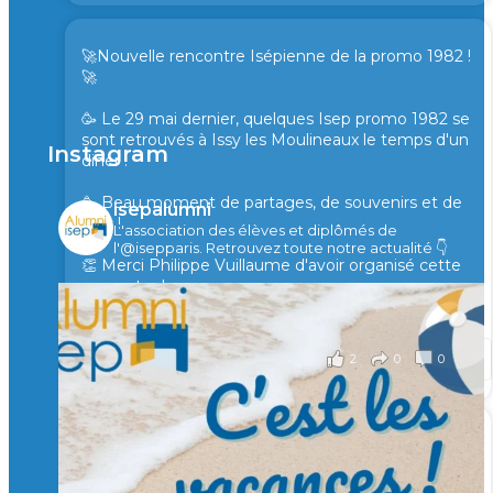
🚀Nouvelle rencontre Isépienne de la promo 1982 !
🚀
🥳 Le 29 mai dernier, quelques Isep promo 1982 se
sont retrouvés à Issy les Moulineaux le temps d'un
Instagram
diner !
🥳 Beau moment de partages, de souvenirs et de
isepalumni
rires !
L'association des élèves et diplômés de
l'@isepparis.
Retrouvez toute notre actualité 👇
👏 Merci Philippe Vuillaume d'avoir organisé cette
rencontre !
il y a 2 mois
2
0
0
Voir sur Facebook
·
Partager
🙏 Soutenez l’Isep via la taxe d’apprentissage 2026
et contribuons ensemble à former les générations
d’ingénieurs de demain. 🙏