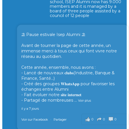
school, ISEP Alumni now has 9.000
members and it is managed by a
board of three people assisted by a
council of 12 people
⛱️ Pause estivale Isep Alumni ⛱️
Avant de tourner la page de cette année, un
immense merci à tous ceux qui font vivre notre
réseau au quotidien.
Cette année, ensemble, nous avons :
- Lancé de nouveaux 𝐜𝐥𝐮𝐛𝐬(Industrie, Banque &
Finance, Santé...)
- Créé des groupes 𝐖𝐡𝐚𝐭𝐬𝐀𝐩𝐩 pour favoriser les
échanges entre Alumni
- Fait évoluer notre 𝐬𝐢𝐭𝐞 𝐢𝐧𝐭𝐞𝐫𝐧𝐞𝐭
- Partagé de nombreuses
...
Voir plus
il y a 7 jours
0
0
0
Voir sur Facebook
·
Partager