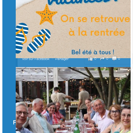
Merci à tous !
🎯 Taxe d’apprentissage 2026 : avec l'Isep, investissez pour
un numérique au service de l'humain !
À l’Isep, nous formons des ingénieurs, des bachelors, des
Mastères Spécialisés, qui allient excellence technologique et
valeurs humaines, au cœur de notre pro
...
Voir plus
il y a 2 mois
0
0
0
Voir sur Facebook
·
Partager
🚀Afterwork à Genève 🚀
🥳 Le 22 avril dernier, 14 Alumni vivant / travaillant
en Suisse ont partagé un moment convivial de
retrouvailles et d'échanges !
Merci à tous pour votre présence et à Alexandre
CHEA pour l'organisation !
Facebook
il y a 3 mois