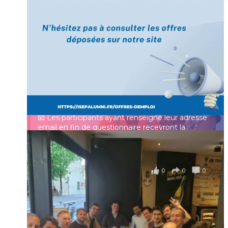
[Enquête IESF 2026] Top départ 🚀
Prénom
👩‍🎓 Ingénieurs diplômés, vous avez jusqu’au 31
mai pour participer et faire entendre votre voix !
Identifiant ou e-mail
Depuis plus de 60 ans, cette enquête vise à établir
un panorama complet de la situation socio-
professionnelle des ingénieurs et scientifiques
Mot de passe
français.
📧 Les participants ayant renseigné leur adresse
email en fin de questionnaire recevront la
synthèse des résultats
...
Voir plus
Se souvenir de moi
il y a 4 mois
0
0
0
Voir sur Facebook
·
Partager
Connexion