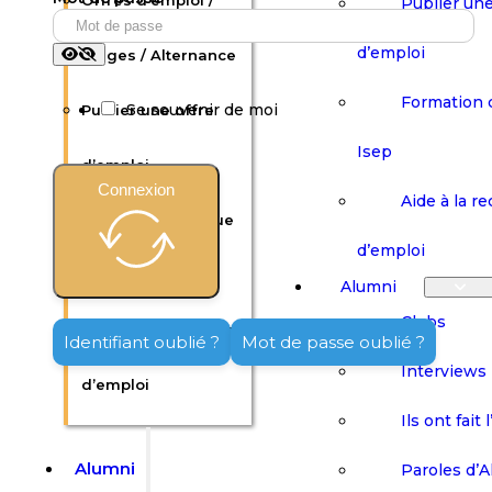
Offres d’emploi /
Publier une
d’emploi
Stages / Alternance
Formation 
Se souvenir de moi
Publier une offre
Isep
d’emploi
Connexion
Aide à la r
Formation continue
d’emploi
Isep
Alumni
Clubs
Aide à la recherche
Identifiant oublié ?
Mot de passe oublié ?
Interviews
d’emploi
Ils ont fait 
Alumni
Paroles d’