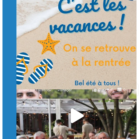
Suivre sur Instagram
Charger plus
🙏 Soutenez l’Isep via la taxe d’apprentissage 2026
et contribuons ensemble à former les générations
d’ingénieurs de demain. 🙏
Merci à tous !
🎯 Taxe d’apprentissage 2026 : avec l'Isep, investissez pour
un numérique au service de l'humain !
À l’Isep, nous formons des ingénieurs, des bachelors, des
Mastères Spécialisés, qui allient excellence technologique et
valeurs humaines, au cœur de notre pro
...
Voir plus
il y a 2 mois
0
0
0
Voir sur Facebook
·
Partager
🚀Afterwork à Genève 🚀
🥳 Le 22 avril dernier, 14 Alumni vivant / travaillant
en Suisse ont partagé un moment convivial de
retrouvailles et d'échanges !