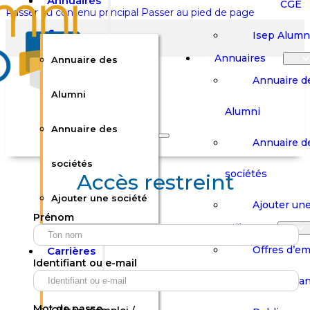
Annuaires
CGE
Passer au contenu principal
Passer au pied de page
Isep Alumn
Annuaires
Annuaire des
Annuaire d
Alumni
Alumni
Rechercher sur le site
Annuaire des
Annuaire d
Rechercher
sociétés
sociétés
Accès restreint
Ajouter une société
×
Ajouter une
Prénom
0
Carrières
Offres d’em
Carrières
Panier
Panier
Identifiant ou e-mail
Boutique
Boutique
Stages / Alterna
Se
Se
Votre panier est vide.
Connecter
Connecter
Mot de passe