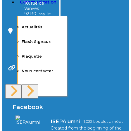
Communication
10, rue de
Vanves
92130 Issy-les-
Moulineaux
Actualités
Campus Tivoli
40, avenue
Flash Signaux
d’Eysines
33000
Bordeaux
Plaquette
Nous contacter
Site Web
F.A.Q
Facebook
ISEPAlumni
1,022 Les plus aimées
Created from the beginning of the