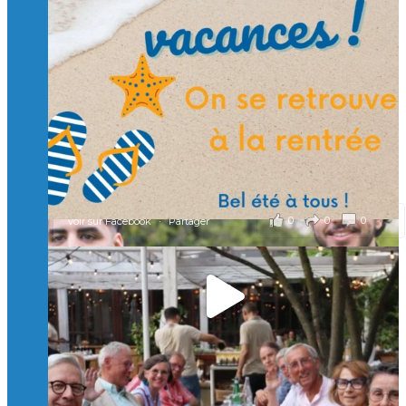
🙏 Soutenez l’Isep via la taxe d’apprentissage 2026
et contribuons ensemble à former les générations
d’ingénieurs de demain. 🙏
Merci à tous !
🎯 Taxe d’apprentissage 2026 : avec l'Isep, investissez pour
un numérique au service de l'humain !
À l’Isep, nous formons des ingénieurs, des bachelors, des
Mastères Spécialisés, qui allient excellence technologique et
valeurs humaines, au cœur de notre pro
...
Voir plus
il y a 2 mois
0
0
0
Voir sur Facebook
·
Partager
🚀Afterwork à Genève 🚀
🥳 Le 22 avril dernier, 14 Alumni vivant / travaillant
en Suisse ont partagé un moment convivial de
retrouvailles et d'échanges !
Merci à tous pour votre présence et à Alexandre