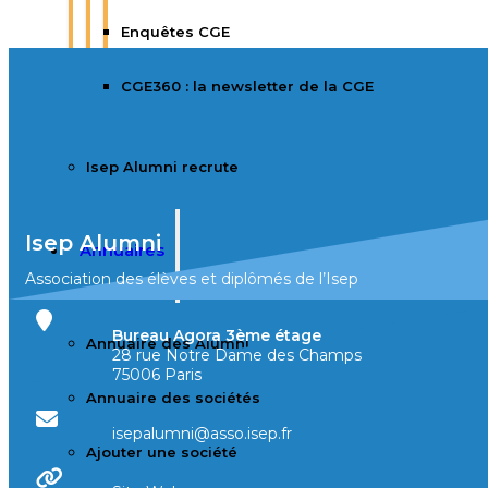
Enquêtes CGE
CGE360 : la newsletter de la CGE
Isep Alumni recrute
Isep Alumni
Annuaires
Association des élèves et diplômés de l’Isep
Bureau Agora 3ème étage
Annuaire des Alumni
28 rue Notre Dame des Champs
75006 Paris
Annuaire des sociétés
isepalumni@asso.isep.fr
Ajouter une société