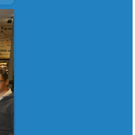
er
 a
0