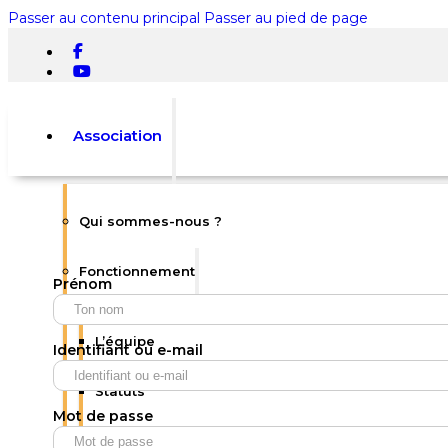
Passer au contenu principal
Passer au pied de page
Association
Qui sommes-nous ?
Rechercher
Fonctionnement
Prénom
×
0
L’équipe
Identifiant ou e-mail
Statuts
Mot de passe
Votre panier est vide.
Règlement intérieur