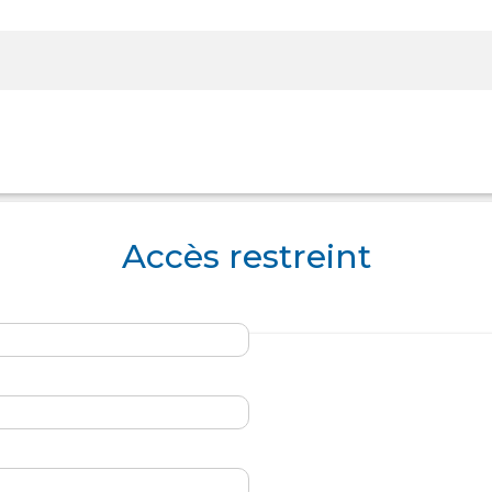
Rechercher sur le site
Accès restreint
Panier
Panier
Boutique
Boutique
Se Connecter
Se Connecter