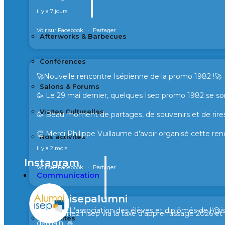
il y a 7 jours
Voir sur Facebook
·
Partager
Afterworks & Barbecues
Conférences
🚀Nouvelle rencontre Isépienne de la promo 1982 !🚀
Salons & Forums
🥳 Le 29 mai dernier, quelques Isep promo 1982 se son
Visites Culturelles
🥳 Beau moment de partages, de souvenirs et de rires
👏 Merci Philippe Vuillaume d'avoir organisé cette ren
Nos activités
il y a 2 mois
Instagram
Voir sur Facebook
·
Partager
Communication
isepalumni
L'association des élèves et diplômés de l'@i
🙏 Soutenez l’Isep via la taxe d’apprentissage 2026 e
Actualités
demain. 🙏