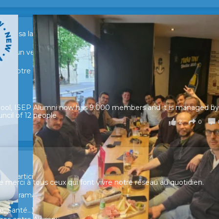
sur sa lancée ! 🚀🚀
tour d’un verre pour échanger, partager leurs expériences et raviv
e de notre réseau.
hool, ISEP Alumni now has 9.000 members and it is managed by
ncil of 12 people
2
0
ur participer et faire entendre votre voix !
merci à tous ceux qui font vivre notre réseau au quotidien.
n panorama complet de la situation socio-professionnelle des
, Santé...)