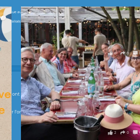
numérique au service de l'humain !
s Spécialisés, qui allient excellence technologique et valeurs humaines, au cœur
0
0
en Suisse ont partagé un moment convivial de retrouvailles et
pour l'organisation !
2
0