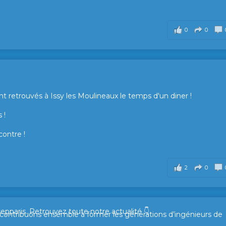
0
0
t retrouvés à Issy les Moulineaux le temps d'un diner !
 !
contre !
2
0
sepparis.
Retrouvez toute notre actualité 👇
t contribuons ensemble à former les générations d’ingénieurs de