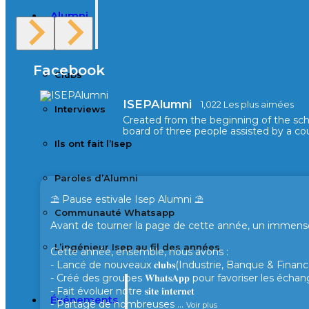
Alumni
Facebook
Clubs
ISEPAlumni
1,022 Les plus aimées
Interviews
Created from the beginning of the sc
board of three people assisted by a cou
Ils ont fait l’Isep
Paroles d’Alumni
⛱️ Pause estivale Isep Alumni ⛱️
Communauté Whatsapp
Avant de tourner la page de cette année, un immense 
L’ingénieur Isep au fil des années
Cette année, ensemble, nous avons :
- Lancé de nouveaux 𝐜𝐥𝐮𝐛𝐬(Industrie, Banque & Finance
- Créé des groupes 𝐖𝐡𝐚𝐭𝐬𝐀𝐩𝐩 pour favoriser les éc
- Fait évoluer notre 𝐬𝐢𝐭𝐞 𝐢𝐧𝐭𝐞𝐫𝐧𝐞𝐭
Événements
- Partagé de nombreuses
...
Voir plus