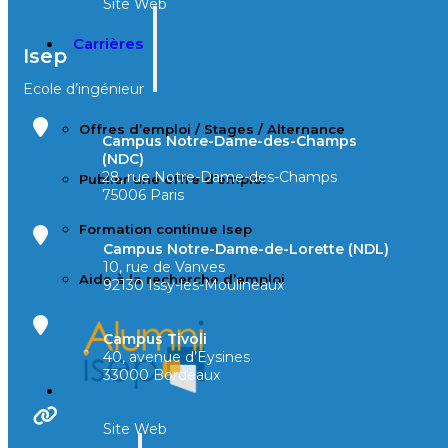
Site Web
Carrières
Isep
Ecole d’ingénieur
Offres d’emploi / Stages / Alternance
Campus Notre-Dame-des-Champs
(NDC)
28, rue Notre-Dame-des-Champs
Publier une offre d’emploi
75006 Paris
Formation continue Isep
Campus Notre-Dame-de-Lorette (NDL)
10, rue de Vanves
Aide à la recherche d’emploi
92130 Issy-les-Moulineaux
Campus Tivoli
40, avenue d’Eysines
33000 Bordeaux
Site Web