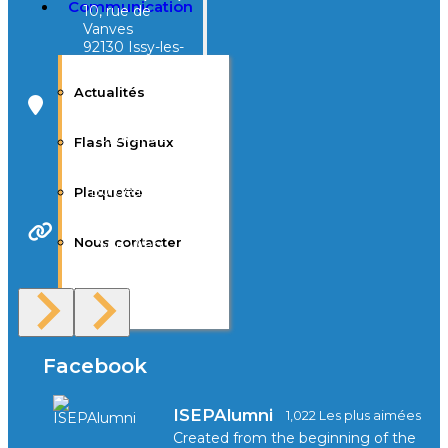
Communication
10, rue de
Vanves
92130 Issy-les-
Moulineaux
Actualités
Campus Tivoli
40, avenue
Flash Signaux
d’Eysines
33000
Bordeaux
Plaquette
Nous contacter
Site Web
F.A.Q
Facebook
ISEPAlumni
1,022 Les plus aimées
Created from the beginning of the