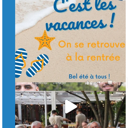
Suivre sur Instagram
Charger plus
🙏 Soutenez l’Isep via la taxe d’apprentissage 2026
et contribuons ensemble à former les générations
d’ingénieurs de demain. 🙏
Merci à tous !
🎯 Taxe d’apprentissage 2026 : avec l'Isep, investissez pour
un numérique au service de l'humain !
À l’Isep, nous formons des ingénieurs, des bachelors, des
Mastères Spécialisés, qui allient excellence technologique et
valeurs humaines, au cœur de notre pro
...
Voir plus
il y a 2 mois
0
0
0
Voir sur Facebook
·
Partager
🚀Afterwork à Genève 🚀
🥳 Le 22 avril dernier, 14 Alumni vivant / travaillant
en Suisse ont partagé un moment convivial de
retrouvailles et d'échanges !