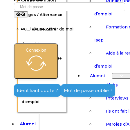
Offres d’emploi /
Publier une
d’emploi
Stages / Alternance
Formation 
Se souvenir de moi
Publier une offre
Isep
d’emploi
Connexion
Aide à la r
Formation continue
d’emploi
Isep
Alumni
Clubs
Aide à la recherche
Identifiant oublié ?
Mot de passe oublié ?
Interviews
d’emploi
Ils ont fait 
Alumni
Paroles d’