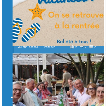
Merci à tous !
🎯 Taxe d’apprentissage 2026 : avec l'Isep, investissez pour
un numérique au service de l'humain !
À l’Isep, nous formons des ingénieurs, des bachelors, des
Mastères Spécialisés, qui allient excellence technologique et
valeurs humaines, au cœur de notre pro
...
Voir plus
il y a 2 mois
0
0
0
Voir sur Facebook
·
Partager
🚀Afterwork à Genève 🚀
🥳 Le 22 avril dernier, 14 Alumni vivant / travaillant
en Suisse ont partagé un moment convivial de
retrouvailles et d'échanges !
Merci à tous pour votre présence et à Alexandre
CHEA pour l'organisation !
Facebook
il y a 3 mois