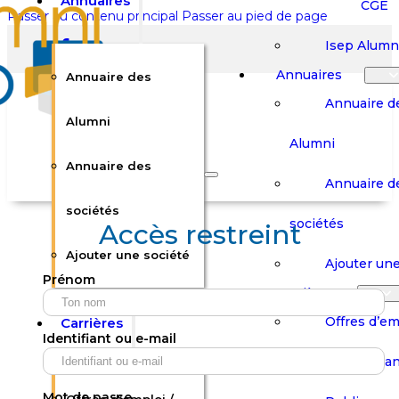
Annuaires
CGE
Passer au contenu principal
Passer au pied de page
Isep Alumn
Annuaires
Annuaire des
Annuaire d
Alumni
Alumni
Rechercher sur le site
Annuaire des
Annuaire d
Rechercher
sociétés
sociétés
Accès restreint
Ajouter une société
×
Ajouter une
Prénom
0
Carrières
Offres d’em
Carrières
Panier
Panier
Identifiant ou e-mail
Boutique
Boutique
Stages / Alterna
Se
Se
Votre panier est vide.
Connecter
Connecter
Mot de passe