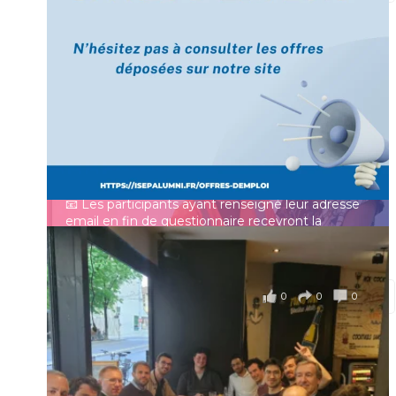
[Enquête IESF 2026] Top départ 🚀
Prénom
👩‍🎓 Ingénieurs diplômés, vous avez jusqu’au 31
mai pour participer et faire entendre votre voix !
Identifiant ou e-mail
Depuis plus de 60 ans, cette enquête vise à établir
un panorama complet de la situation socio-
professionnelle des ingénieurs et scientifiques
Mot de passe
français.
📧 Les participants ayant renseigné leur adresse
email en fin de questionnaire recevront la
synthèse des résultats
...
Voir plus
Se souvenir de moi
il y a 4 mois
0
0
0
Voir sur Facebook
·
Partager
Connexion