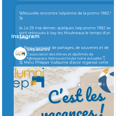
🚀Nouvelle rencontre Isépienne de la promo 1982 !
🚀
🥳 Le 29 mai dernier, quelques Isep promo 1982 se
sont retrouvés à Issy les Moulineaux le temps d'un
Instagram
diner !
🥳 Beau moment de partages, de souvenirs et de
isepalumni
rires !
L'association des élèves et diplômés de
l'@isepparis.
Retrouvez toute notre actualité 👇
👏 Merci Philippe Vuillaume d'avoir organisé cette
rencontre !
il y a 2 mois
2
0
0
Voir sur Facebook
·
Partager
🙏 Soutenez l’Isep via la taxe d’apprentissage 2026
et contribuons ensemble à former les générations
d’ingénieurs de demain. 🙏