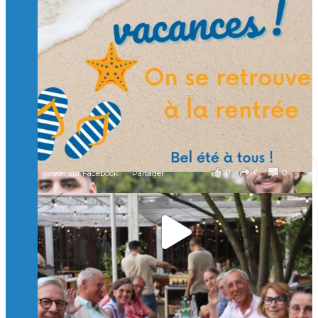
🙏 Soutenez l’Isep via la taxe d’apprentissage 2026
et contribuons ensemble à former les générations
d’ingénieurs de demain. 🙏
Merci à tous !
🎯 Taxe d’apprentissage 2026 : avec l'Isep, investissez pour
un numérique au service de l'humain !
À l’Isep, nous formons des ingénieurs, des bachelors, des
Mastères Spécialisés, qui allient excellence technologique et
valeurs humaines, au cœur de notre pro
...
Voir plus
il y a 2 mois
0
0
0
Voir sur Facebook
·
Partager
🚀Afterwork à Genève 🚀
🥳 Le 22 avril dernier, 14 Alumni vivant / travaillant
en Suisse ont partagé un moment convivial de
retrouvailles et d'échanges !
Merci à tous pour votre présence et à Alexandre