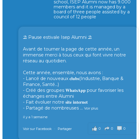
school, ISEP Alumni now has 9.000
members and it is managed by a
board of three people assisted by a
council of 12 people
⛱️ Pause estivale Isep Alumni ⛱️
Avant de tourner la page de cette année, un
immense merci à tous ceux qui font vivre notre
réseau au quotidien.
Cette année, ensemble, nous avons :
- Lancé de nouveaux 𝐜𝐥𝐮𝐛𝐬(Industrie, Banque &
Finance, Santé...)
- Créé des groupes 𝐖𝐡𝐚𝐭𝐬𝐀𝐩𝐩 pour favoriser les
échanges entre Alumni
- Fait évoluer notre 𝐬𝐢𝐭𝐞 𝐢𝐧𝐭𝐞𝐫𝐧𝐞𝐭
- Partagé de nombreuses
...
Voir plus
il y a 1 semaine
0
0
0
Voir sur Facebook
·
Partager