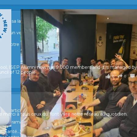
sur sa lancée ! 🚀🚀
tour d’un verre pour échanger, partager leurs expériences et raviv
e de notre réseau.
hool, ISEP Alumni now has 9.000 members and it is managed by
ncil of 12 people
2
0
ur participer et faire entendre votre voix !
merci à tous ceux qui font vivre notre réseau au quotidien.
n panorama complet de la situation socio-professionnelle des
, Santé...)