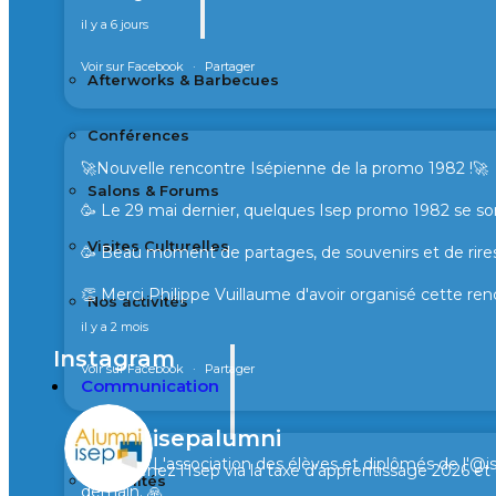
il y a 6 jours
Voir sur Facebook
·
Partager
Afterworks & Barbecues
Conférences
🚀Nouvelle rencontre Isépienne de la promo 1982 !🚀
Salons & Forums
🥳 Le 29 mai dernier, quelques Isep promo 1982 se son
Visites Culturelles
🥳 Beau moment de partages, de souvenirs et de rires
👏 Merci Philippe Vuillaume d'avoir organisé cette ren
Nos activités
il y a 2 mois
Instagram
Voir sur Facebook
·
Partager
Communication
isepalumni
L'association des élèves et diplômés de l'@i
🙏 Soutenez l’Isep via la taxe d’apprentissage 2026 e
Actualités
demain. 🙏