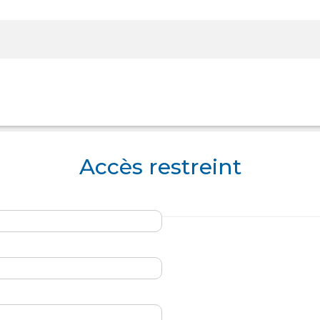
Rechercher sur le site
Accès restreint
Panier
Panier
Boutique
Boutique
Se Connecter
Se Connecter