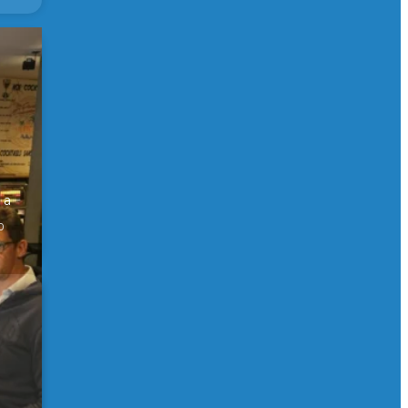
er
 a
0