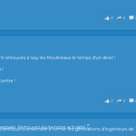
0
0
t retrouvés à Issy les Moulineaux le temps d'un diner !
 !
contre !
2
0
sepparis.
Retrouvez toute notre actualité 👇
t contribuons ensemble à former les générations d’ingénieurs de