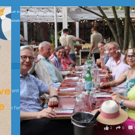
numérique au service de l'humain !
s Spécialisés, qui allient excellence technologique et valeurs humaines, au cœur
0
0
en Suisse ont partagé un moment convivial de retrouvailles et
pour l'organisation !
2
0