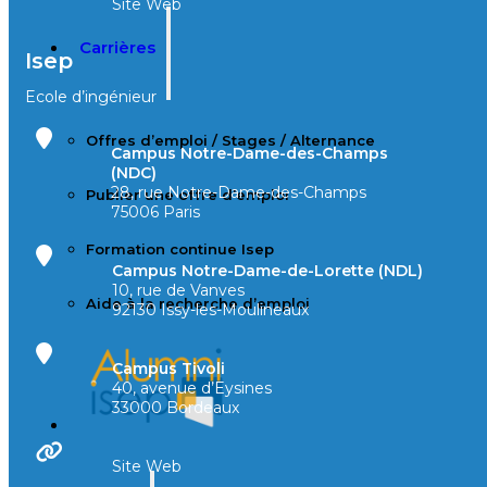
Site Web
Carrières
Isep
Ecole d’ingénieur
Offres d’emploi / Stages / Alternance
Campus Notre-Dame-des-Champs
(NDC)
28, rue Notre-Dame-des-Champs
Publier une offre d’emploi
75006 Paris
Formation continue Isep
Campus Notre-Dame-de-Lorette (NDL)
10, rue de Vanves
Aide à la recherche d’emploi
92130 Issy-les-Moulineaux
Campus Tivoli
40, avenue d’Eysines
33000 Bordeaux
Site Web