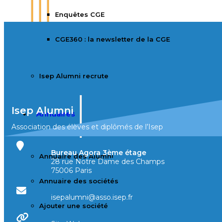
Enquêtes CGE
CGE360 : la newsletter de la CGE
Isep Alumni recrute
Isep Alumni
Annuaires
Association des élèves et diplômés de l’Isep
Bureau Agora 3ème étage
Annuaire des Alumni
28 rue Notre Dame des Champs
75006 Paris
Annuaire des sociétés
isepalumni@asso.isep.fr
Ajouter une société