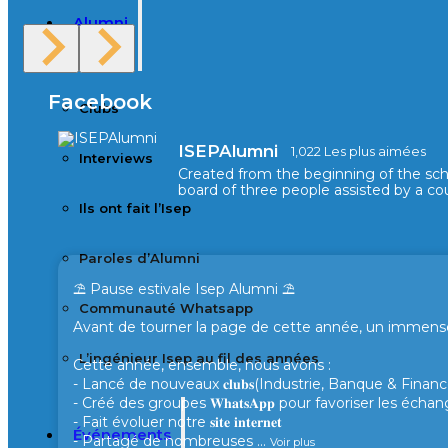
Alumni
Facebook
Clubs
ISEPAlumni
1,022 Les plus aimées
Interviews
Created from the beginning of the sc
board of three people assisted by a cou
Ils ont fait l’Isep
Paroles d’Alumni
⛱️ Pause estivale Isep Alumni ⛱️
Communauté Whatsapp
Avant de tourner la page de cette année, un immense 
L’ingénieur Isep au fil des années
Cette année, ensemble, nous avons :
- Lancé de nouveaux 𝐜𝐥𝐮𝐛𝐬(Industrie, Banque & Finance
- Créé des groupes 𝐖𝐡𝐚𝐭𝐬𝐀𝐩𝐩 pour favoriser les éc
- Fait évoluer notre 𝐬𝐢𝐭𝐞 𝐢𝐧𝐭𝐞𝐫𝐧𝐞𝐭
Événements
- Partagé de nombreuses
...
Voir plus