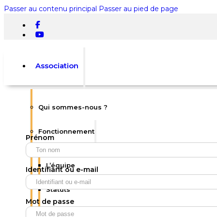
Passer au contenu principal
Passer au pied de page
Association
Qui sommes-nous ?
Rechercher
Fonctionnement
Prénom
×
0
L’équipe
Identifiant ou e-mail
Statuts
Mot de passe
Votre panier est vide.
Règlement intérieur