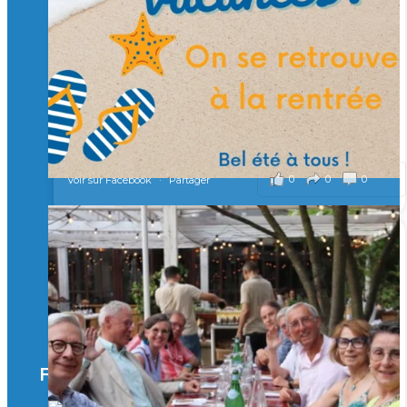
Merci à tous !
🎯 Taxe d’apprentissage 2026 : avec l'Isep, investissez pour
un numérique au service de l'humain !
À l’Isep, nous formons des ingénieurs, des bachelors, des
Mastères Spécialisés, qui allient excellence technologique et
valeurs humaines, au cœur de notre pro
...
Voir plus
il y a 2 mois
0
0
0
Voir sur Facebook
·
Partager
🚀Afterwork à Genève 🚀
🥳 Le 22 avril dernier, 14 Alumni vivant / travaillant
en Suisse ont partagé un moment convivial de
retrouvailles et d'échanges !
Merci à tous pour votre présence et à Alexandre
CHEA pour l'organisation !
Facebook
il y a 3 mois