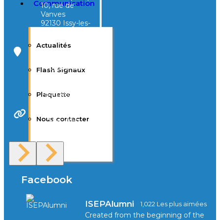
Communication
10, rue de
Vanves
92130 Issy-les-
Moulineaux
Actualités
Campus Tivoli
40, avenue
Flash Signaux
d’Eysines
33000
Bordeaux
Plaquette
Nous contacter
Site Web
F.A.Q
Facebook
ISEPAlumni
1,022 Les plus aimées
Created from the beginning of the