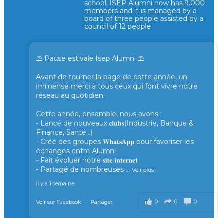
school, ISEP Alumni now has 9.000
members and it is managed by a
board of three people assisted by a
council of 12 people
⛱️ Pause estivale Isep Alumni ⛱️
Avant de tourner la page de cette année, un
immense merci à tous ceux qui font vivre notre
réseau au quotidien.
Cette année, ensemble, nous avons :
- Lancé de nouveaux 𝐜𝐥𝐮𝐛𝐬(Industrie, Banque &
Finance, Santé...)
- Créé des groupes 𝐖𝐡𝐚𝐭𝐬𝐀𝐩𝐩 pour favoriser les
échanges entre Alumni
- Fait évoluer notre 𝐬𝐢𝐭𝐞 𝐢𝐧𝐭𝐞𝐫𝐧𝐞𝐭
- Partagé de nombreuses
...
Voir plus
il y a 1 semaine
0
0
0
Voir sur Facebook
·
Partager