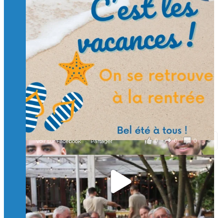
Suivre sur Instagram
Charger plus
🙏 Soutenez l’Isep via la taxe d’apprentissage 2026
et contribuons ensemble à former les générations
d’ingénieurs de demain. 🙏
Merci à tous !
🎯 Taxe d’apprentissage 2026 : avec l'Isep, investissez pour
un numérique au service de l'humain !
À l’Isep, nous formons des ingénieurs, des bachelors, des
Mastères Spécialisés, qui allient excellence technologique et
valeurs humaines, au cœur de notre pro
...
Voir plus
il y a 2 mois
0
0
0
Voir sur Facebook
·
Partager
🚀Afterwork à Genève 🚀
🥳 Le 22 avril dernier, 14 Alumni vivant / travaillant
en Suisse ont partagé un moment convivial de
retrouvailles et d'échanges !