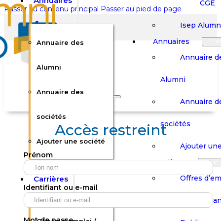
Annuaires
CGE
Passer au contenu principal
Passer au pied de page
Isep Alumn
Annuaires
Annuaire des
Annuaire d
Alumni
Alumni
Rechercher sur le site
Annuaire des
Annuaire d
Rechercher
sociétés
sociétés
Accès restreint
Ajouter une société
×
Ajouter une
Prénom
0
Carrières
Offres d’em
Carrières
Panier
Panier
Identifiant ou e-mail
Boutique
Boutique
Stages / Alterna
Se
Se
Votre panier est vide.
Connecter
Connecter
Mot de passe