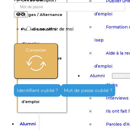
Offres d’emploi /
Publier une
d’emploi
Stages / Alternance
Formation 
Se souvenir de moi
Publier une offre
Isep
d’emploi
Connexion
Aide à la r
Formation continue
d’emploi
Isep
Alumni
Clubs
Aide à la recherche
Identifiant oublié ?
Mot de passe oublié ?
Interviews
d’emploi
Ils ont fait 
Alumni
Paroles d’