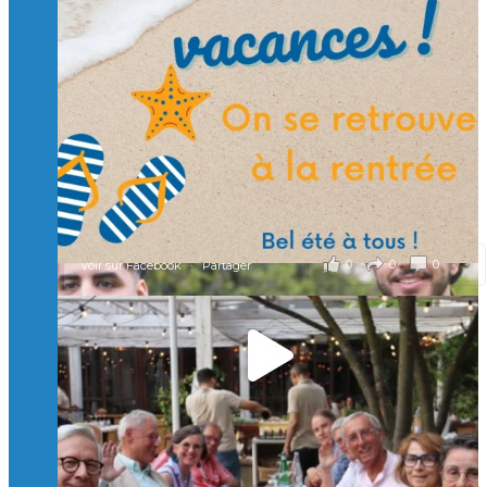
🙏 Soutenez l’Isep via la taxe d’apprentissage 2026
et contribuons ensemble à former les générations
d’ingénieurs de demain. 🙏
Merci à tous !
🎯 Taxe d’apprentissage 2026 : avec l'Isep, investissez pour
un numérique au service de l'humain !
À l’Isep, nous formons des ingénieurs, des bachelors, des
Mastères Spécialisés, qui allient excellence technologique et
valeurs humaines, au cœur de notre pro
...
Voir plus
il y a 2 mois
0
0
0
Voir sur Facebook
·
Partager
🚀Afterwork à Genève 🚀
🥳 Le 22 avril dernier, 14 Alumni vivant / travaillant
en Suisse ont partagé un moment convivial de
retrouvailles et d'échanges !
Merci à tous pour votre présence et à Alexandre