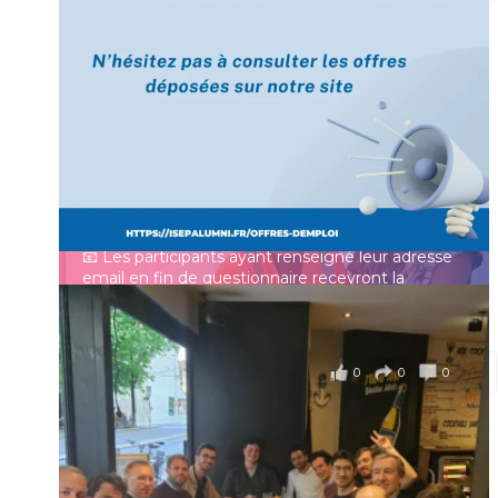
[Enquête IESF 2026] Top départ 🚀
Prénom
👩‍🎓 Ingénieurs diplômés, vous avez jusqu’au 31
mai pour participer et faire entendre votre voix !
Identifiant ou e-mail
Depuis plus de 60 ans, cette enquête vise à établir
un panorama complet de la situation socio-
professionnelle des ingénieurs et scientifiques
Mot de passe
français.
📧 Les participants ayant renseigné leur adresse
email en fin de questionnaire recevront la
synthèse des résultats
...
Voir plus
Se souvenir de moi
il y a 4 mois
0
0
0
Voir sur Facebook
·
Partager
Connexion