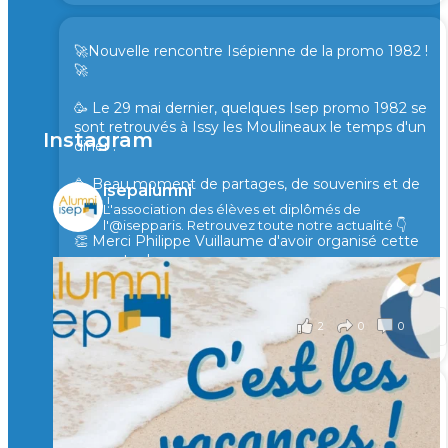
🚀Nouvelle rencontre Isépienne de la promo 1982 !
🚀
🥳 Le 29 mai dernier, quelques Isep promo 1982 se
sont retrouvés à Issy les Moulineaux le temps d'un
Instagram
diner !
🥳 Beau moment de partages, de souvenirs et de
isepalumni
rires !
L'association des élèves et diplômés de
l'@isepparis.
Retrouvez toute notre actualité 👇
👏 Merci Philippe Vuillaume d'avoir organisé cette
rencontre !
il y a 2 mois
2
0
0
Voir sur Facebook
·
Partager
🙏 Soutenez l’Isep via la taxe d’apprentissage 2026
et contribuons ensemble à former les générations
d’ingénieurs de demain. 🙏