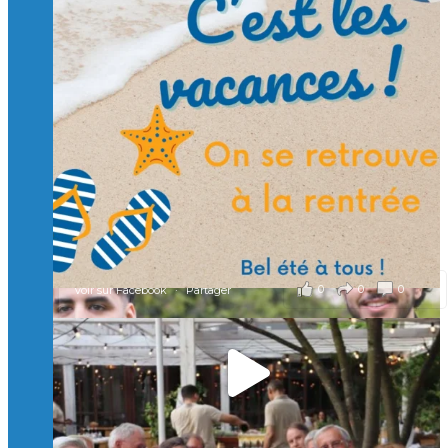
Suivre sur Instagram
Charger plus
🙏 Soutenez l’Isep via la taxe d’apprentissage 2026
et contribuons ensemble à former les générations
d’ingénieurs de demain. 🙏
Merci à tous !
🎯 Taxe d’apprentissage 2026 : avec l'Isep, investissez pour
un numérique au service de l'humain !
À l’Isep, nous formons des ingénieurs, des bachelors, des
Mastères Spécialisés, qui allient excellence technologique et
valeurs humaines, au cœur de notre pro
...
Voir plus
il y a 2 mois
0
0
0
Voir sur Facebook
·
Partager
🚀Afterwork à Genève 🚀
🥳 Le 22 avril dernier, 14 Alumni vivant / travaillant
en Suisse ont partagé un moment convivial de
retrouvailles et d'échanges !