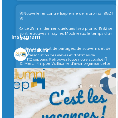
🚀Nouvelle rencontre Isépienne de la promo 1982 !
🚀
🥳 Le 29 mai dernier, quelques Isep promo 1982 se
sont retrouvés à Issy les Moulineaux le temps d'un
Instagram
diner !
🥳 Beau moment de partages, de souvenirs et de
isepalumni
rires !
L'association des élèves et diplômés de
l'@isepparis.
Retrouvez toute notre actualité 👇
👏 Merci Philippe Vuillaume d'avoir organisé cette
rencontre !
il y a 2 mois
2
0
0
Voir sur Facebook
·
Partager
🙏 Soutenez l’Isep via la taxe d’apprentissage 2026
et contribuons ensemble à former les générations
d’ingénieurs de demain. 🙏