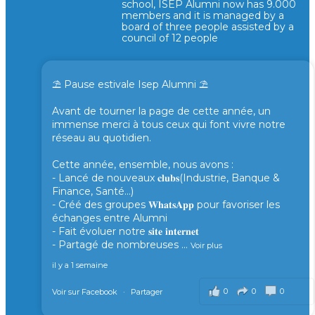
school, ISEP Alumni now has 9.000
members and it is managed by a
board of three people assisted by a
council of 12 people
⛱️ Pause estivale Isep Alumni ⛱️
Avant de tourner la page de cette année, un
immense merci à tous ceux qui font vivre notre
réseau au quotidien.
Cette année, ensemble, nous avons :
- Lancé de nouveaux 𝐜𝐥𝐮𝐛𝐬(Industrie, Banque &
Finance, Santé...)
- Créé des groupes 𝐖𝐡𝐚𝐭𝐬𝐀𝐩𝐩 pour favoriser les
échanges entre Alumni
- Fait évoluer notre 𝐬𝐢𝐭𝐞 𝐢𝐧𝐭𝐞𝐫𝐧𝐞𝐭
- Partagé de nombreuses
...
Voir plus
il y a 1 semaine
0
0
0
Voir sur Facebook
·
Partager