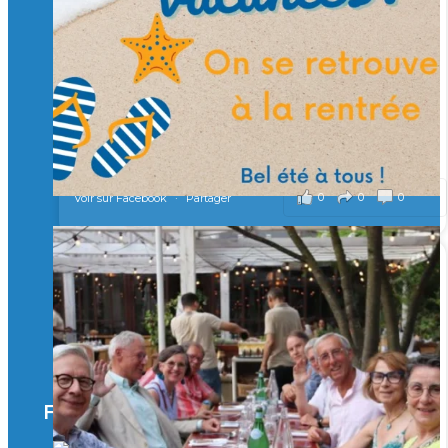
Merci à tous !
🎯 Taxe d’apprentissage 2026 : avec l'Isep, investissez pour
un numérique au service de l'humain !
À l’Isep, nous formons des ingénieurs, des bachelors, des
Mastères Spécialisés, qui allient excellence technologique et
valeurs humaines, au cœur de notre pro
...
Voir plus
il y a 2 mois
0
0
0
Voir sur Facebook
·
Partager
🚀Afterwork à Genève 🚀
🥳 Le 22 avril dernier, 14 Alumni vivant / travaillant
en Suisse ont partagé un moment convivial de
retrouvailles et d'échanges !
Merci à tous pour votre présence et à Alexandre
CHEA pour l'organisation !
Facebook
il y a 3 mois