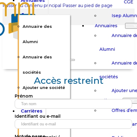
Annuaires
CGE
Passer au contenu principal
Passer au pied de page
Isep Alumn
Annuaires
Annuaire des
Annuaire d
Alumni
Alumni
Rechercher sur le site
Annuaire des
Annuaire d
Rechercher
sociétés
sociétés
Accès restreint
Ajouter une société
×
Ajouter une
Prénom
0
Carrières
Offres d’em
Carrières
Panier
Panier
Identifiant ou e-mail
Boutique
Boutique
Stages / Alterna
Se
Se
Votre panier est vide.
Connecter
Connecter
Mot de passe