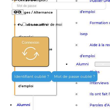
Offres d’emploi /
Publier une
d’emploi
Stages / Alternance
Formation 
Se souvenir de moi
Publier une offre
Isep
d’emploi
Connexion
Aide à la r
Formation continue
d’emploi
Isep
Alumni
Clubs
Aide à la recherche
Identifiant oublié ?
Mot de passe oublié ?
Interviews
d’emploi
Ils ont fait 
Alumni
Paroles d’