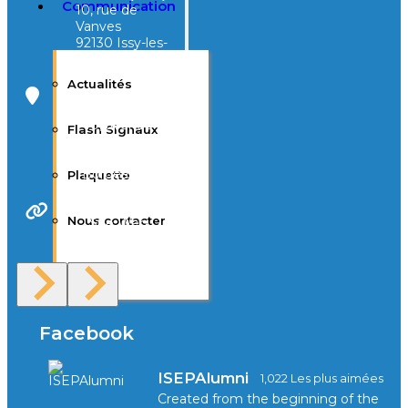
Communication
10, rue de
Vanves
92130 Issy-les-
Moulineaux
Actualités
Campus Tivoli
40, avenue
Flash Signaux
d’Eysines
33000
Bordeaux
Plaquette
Nous contacter
Site Web
F.A.Q
Facebook
ISEPAlumni
1,022 Les plus aimées
Created from the beginning of the