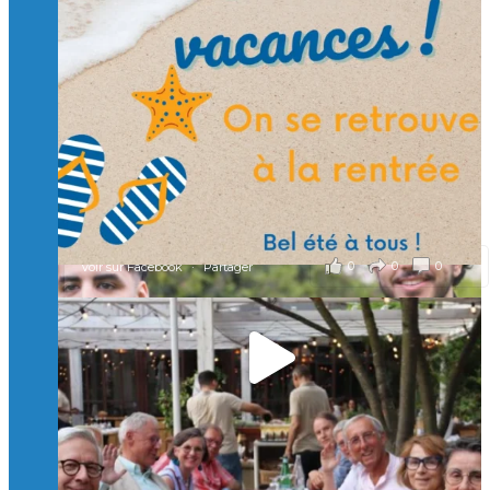
🙏 Soutenez l’Isep via la taxe d’apprentissage 2026
et contribuons ensemble à former les générations
d’ingénieurs de demain. 🙏
Merci à tous !
🎯 Taxe d’apprentissage 2026 : avec l'Isep, investissez pour
un numérique au service de l'humain !
À l’Isep, nous formons des ingénieurs, des bachelors, des
Mastères Spécialisés, qui allient excellence technologique et
valeurs humaines, au cœur de notre pro
...
Voir plus
il y a 2 mois
0
0
0
Voir sur Facebook
·
Partager
🚀Afterwork à Genève 🚀
🥳 Le 22 avril dernier, 14 Alumni vivant / travaillant
en Suisse ont partagé un moment convivial de
retrouvailles et d'échanges !
Merci à tous pour votre présence et à Alexandre