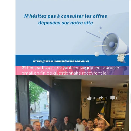
[Enquête IESF 2026] Top départ 🚀
Prénom
👩‍🎓 Ingénieurs diplômés, vous avez jusqu’au 31
mai pour participer et faire entendre votre voix !
Identifiant ou e-mail
Depuis plus de 60 ans, cette enquête vise à établir
un panorama complet de la situation socio-
professionnelle des ingénieurs et scientifiques
Mot de passe
français.
📧 Les participants ayant renseigné leur adresse
email en fin de questionnaire recevront la
synthèse des résultats
...
Voir plus
Se souvenir de moi
il y a 4 mois
0
0
0
Voir sur Facebook
·
Partager
Connexion