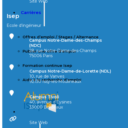
Site Web
Carrières
Isep
Ecole d’ingénieur
Offres d’emploi / Stages / Alternance
Campus Notre-Dame-des-Champs
(NDC)
28, rue Notre-Dame-des-Champs
Publier une offre d’emploi
75006 Paris
Formation continue Isep
Campus Notre-Dame-de-Lorette (NDL)
10, rue de Vanves
Aide à la recherche d’emploi
92130 Issy-les-Moulineaux
Campus Tivoli
40, avenue d’Eysines
33000 Bordeaux
Site Web