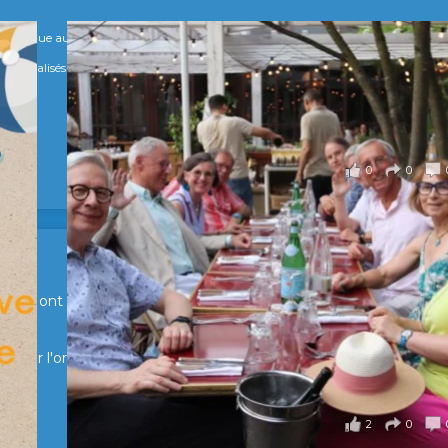
numérique au service de l'humain !
s Spécialisés, qui allient excellence technologique et valeurs humaines, au cœur
0
0
en Suisse ont partagé un moment convivial de retrouvailles et
pour l'organisation !
2
0