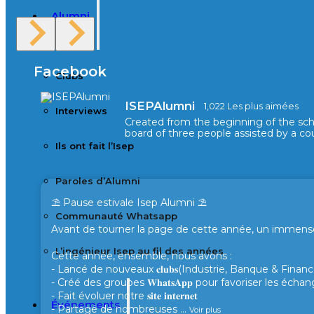
Alumni
Facebook
Clubs
ISEPAlumni
1,022 Les plus aimées
Interviews
Created from the beginning of the sc
board of three people assisted by a cou
Ils ont fait l’Isep
Paroles d’Alumni
⛱️ Pause estivale Isep Alumni ⛱️
Communauté Whatsapp
Avant de tourner la page de cette année, un immense 
L’ingénieur Isep au fil des années
Cette année, ensemble, nous avons :
- Lancé de nouveaux 𝐜𝐥𝐮𝐛𝐬(Industrie, Banque & Finance
- Créé des groupes 𝐖𝐡𝐚𝐭𝐬𝐀𝐩𝐩 pour favoriser les éc
- Fait évoluer notre 𝐬𝐢𝐭𝐞 𝐢𝐧𝐭𝐞𝐫𝐧𝐞𝐭
Événements
- Partagé de nombreuses
...
Voir plus