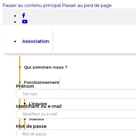
Passer au contenu principal
Passer au pied de page
Association
Qui sommes-nous ?
Rechercher
Fonctionnement
Prénom
×
0
L’équipe
Identifiant ou e-mail
Statuts
Mot de passe
Votre panier est vide.
Règlement intérieur