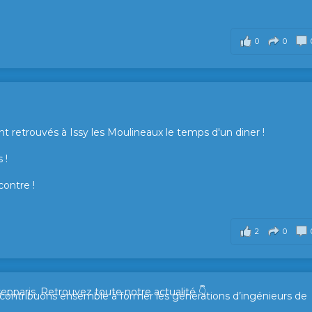
0
0
t retrouvés à Issy les Moulineaux le temps d'un diner !
 !
contre !
2
0
sepparis.
Retrouvez toute notre actualité 👇
t contribuons ensemble à former les générations d’ingénieurs de