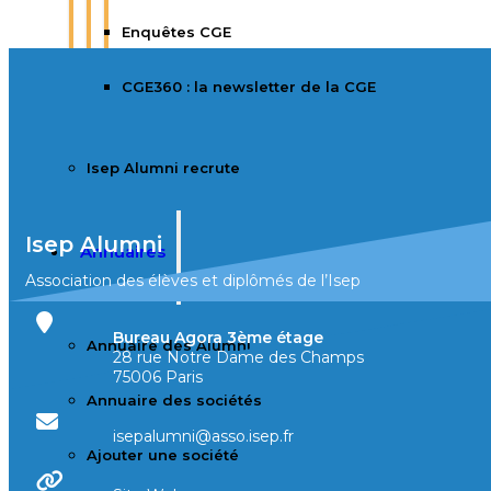
Enquêtes CGE
CGE360 : la newsletter de la CGE
Isep Alumni recrute
Isep Alumni
Annuaires
Association des élèves et diplômés de l’Isep
Bureau Agora 3ème étage
Annuaire des Alumni
28 rue Notre Dame des Champs
75006 Paris
Annuaire des sociétés
isepalumni@asso.isep.fr
Ajouter une société