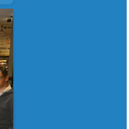
er
 a
0