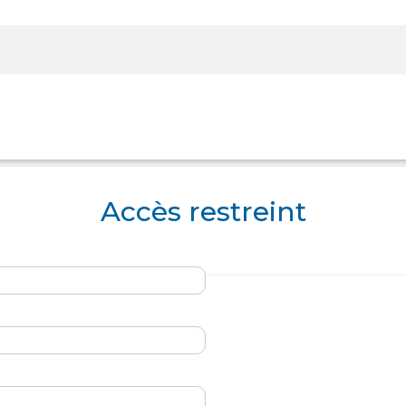
Rechercher sur le site
Accès restreint
Panier
Panier
Boutique
Boutique
Se Connecter
Se Connecter