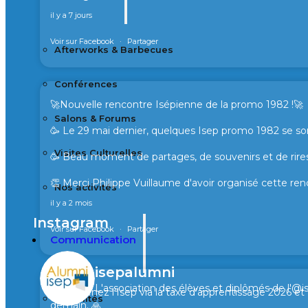
il y a 7 jours
Voir sur Facebook
·
Partager
Afterworks & Barbecues
Conférences
🚀Nouvelle rencontre Isépienne de la promo 1982 !🚀
Salons & Forums
🥳 Le 29 mai dernier, quelques Isep promo 1982 se son
Visites Culturelles
🥳 Beau moment de partages, de souvenirs et de rires
👏 Merci Philippe Vuillaume d'avoir organisé cette ren
Nos activités
il y a 2 mois
Instagram
Voir sur Facebook
·
Partager
Communication
isepalumni
L'association des élèves et diplômés de l'@i
🙏 Soutenez l’Isep via la taxe d’apprentissage 2026 e
Actualités
demain. 🙏