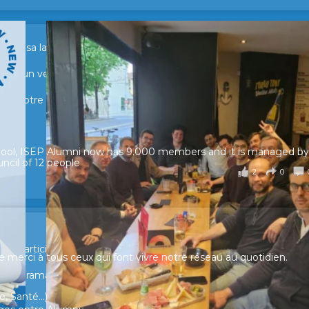
sur sa lancée ! 🚀🚀
tour d’un verre pour échanger, partager leurs expériences et raviv
e de notre réseau.
hool, ISEP Alumni now has 9.000 members and it is managed by
ncil of 12 people
2
0
ur participer et faire entendre votre voix !
merci à tous ceux qui font vivre notre réseau au quotidien.
n panorama complet de la situation socio-professionnelle des
, Santé...)