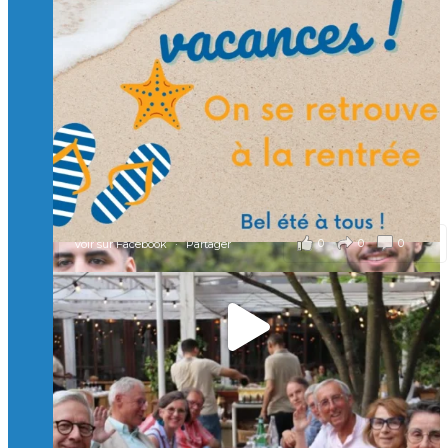
🙏 Soutenez l’Isep via la taxe d’apprentissage 2026
et contribuons ensemble à former les générations
d’ingénieurs de demain. 🙏
Merci à tous !
🎯 Taxe d’apprentissage 2026 : avec l'Isep, investissez pour
un numérique au service de l'humain !
À l’Isep, nous formons des ingénieurs, des bachelors, des
Mastères Spécialisés, qui allient excellence technologique et
valeurs humaines, au cœur de notre pro
...
Voir plus
il y a 2 mois
0
0
0
Voir sur Facebook
·
Partager
🚀Afterwork à Genève 🚀
🥳 Le 22 avril dernier, 14 Alumni vivant / travaillant
en Suisse ont partagé un moment convivial de
retrouvailles et d'échanges !
Merci à tous pour votre présence et à Alexandre