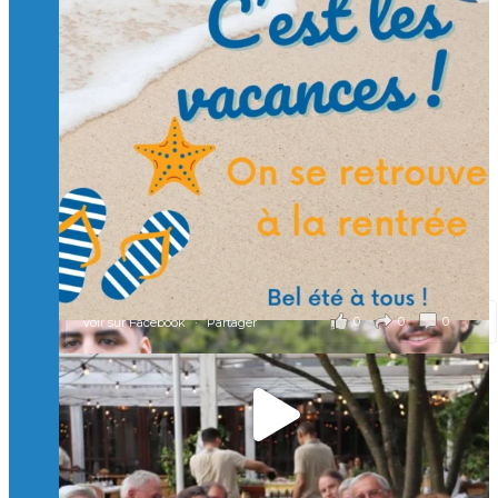
Suivre sur Instagram
Charger plus
🙏 Soutenez l’Isep via la taxe d’apprentissage 2026
et contribuons ensemble à former les générations
d’ingénieurs de demain. 🙏
Merci à tous !
🎯 Taxe d’apprentissage 2026 : avec l'Isep, investissez pour
un numérique au service de l'humain !
À l’Isep, nous formons des ingénieurs, des bachelors, des
Mastères Spécialisés, qui allient excellence technologique et
valeurs humaines, au cœur de notre pro
...
Voir plus
il y a 2 mois
0
0
0
Voir sur Facebook
·
Partager
🚀Afterwork à Genève 🚀
🥳 Le 22 avril dernier, 14 Alumni vivant / travaillant
en Suisse ont partagé un moment convivial de
retrouvailles et d'échanges !