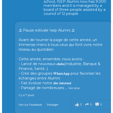
school, ISEP Alumni now has 9.000
members and it is managed by a
board of three people assisted by a
council of 12 people
⛱️ Pause estivale Isep Alumni ⛱️
Avant de tourner la page de cette année, un
immense merci à tous ceux qui font vivre notre
réseau au quotidien.
Cette année, ensemble, nous avons :
- Lancé de nouveaux 𝐜𝐥𝐮𝐛𝐬(Industrie, Banque &
Finance, Santé...)
- Créé des groupes 𝐖𝐡𝐚𝐭𝐬𝐀𝐩𝐩 pour favoriser les
échanges entre Alumni
- Fait évoluer notre 𝐬𝐢𝐭𝐞 𝐢𝐧𝐭𝐞𝐫𝐧𝐞𝐭
- Partagé de nombreuses
...
Voir plus
il y a 7 jours
0
0
0
Voir sur Facebook
·
Partager