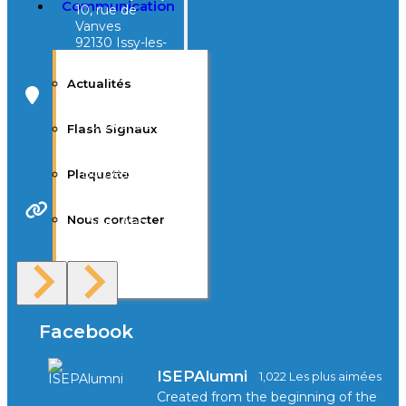
Communication
10, rue de
Vanves
92130 Issy-les-
Moulineaux
Actualités
Campus Tivoli
40, avenue
Flash Signaux
d’Eysines
33000
Bordeaux
Plaquette
Nous contacter
Site Web
F.A.Q
Facebook
ISEPAlumni
1,022 Les plus aimées
Created from the beginning of the