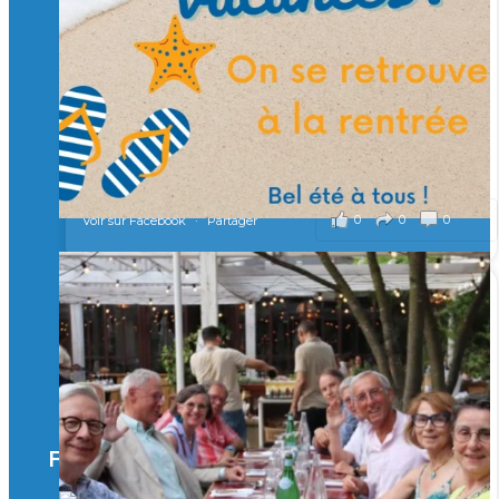
Merci à tous !
🎯 Taxe d’apprentissage 2026 : avec l'Isep, investissez pour
un numérique au service de l'humain !
À l’Isep, nous formons des ingénieurs, des bachelors, des
Mastères Spécialisés, qui allient excellence technologique et
valeurs humaines, au cœur de notre pro
...
Voir plus
il y a 2 mois
0
0
0
Voir sur Facebook
·
Partager
🚀Afterwork à Genève 🚀
🥳 Le 22 avril dernier, 14 Alumni vivant / travaillant
en Suisse ont partagé un moment convivial de
retrouvailles et d'échanges !
Merci à tous pour votre présence et à Alexandre
CHEA pour l'organisation !
Facebook
il y a 3 mois