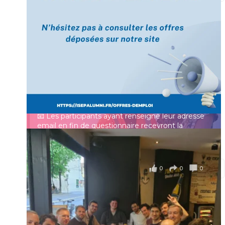
[Enquête IESF 2026] Top départ 🚀
Prénom
👩‍🎓 Ingénieurs diplômés, vous avez jusqu’au 31
mai pour participer et faire entendre votre voix !
Identifiant ou e-mail
Depuis plus de 60 ans, cette enquête vise à établir
un panorama complet de la situation socio-
professionnelle des ingénieurs et scientifiques
Mot de passe
français.
📧 Les participants ayant renseigné leur adresse
email en fin de questionnaire recevront la
synthèse des résultats
...
Voir plus
Se souvenir de moi
il y a 4 mois
0
0
0
Voir sur Facebook
·
Partager
Connexion