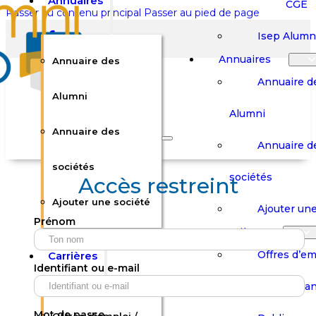
Annuaires
CGE
Passer au contenu principal
Passer au pied de page
Isep Alumn
Annuaires
Annuaire des
Annuaire d
Alumni
Alumni
Rechercher sur le site
Annuaire des
Annuaire d
Rechercher
sociétés
sociétés
Accès restreint
Ajouter une société
×
Ajouter une
Prénom
0
Carrières
Offres d’em
Carrières
Panier
Panier
Identifiant ou e-mail
Boutique
Boutique
Stages / Alterna
Se
Se
Votre panier est vide.
Connecter
Connecter
Mot de passe