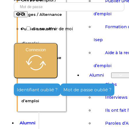
Offres d’emploi /
Publier une
d’emploi
Stages / Alternance
Formation 
Se souvenir de moi
Publier une offre
Isep
d’emploi
Connexion
Aide à la r
Formation continue
d’emploi
Isep
Alumni
Clubs
Aide à la recherche
Identifiant oublié ?
Mot de passe oublié ?
Interviews
d’emploi
Ils ont fait 
Alumni
Paroles d’