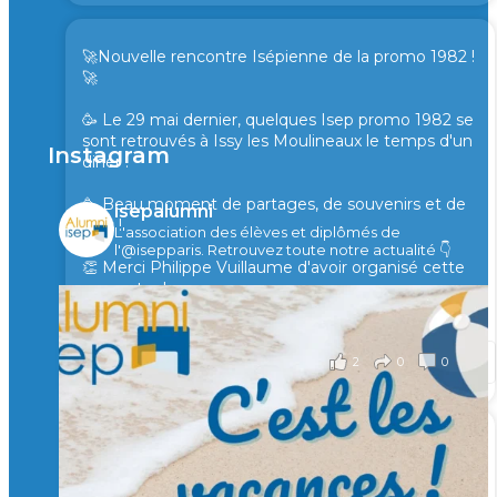
🚀Nouvelle rencontre Isépienne de la promo 1982 !
🚀
🥳 Le 29 mai dernier, quelques Isep promo 1982 se
sont retrouvés à Issy les Moulineaux le temps d'un
Instagram
diner !
🥳 Beau moment de partages, de souvenirs et de
isepalumni
rires !
L'association des élèves et diplômés de
l'@isepparis.
Retrouvez toute notre actualité 👇
👏 Merci Philippe Vuillaume d'avoir organisé cette
rencontre !
il y a 2 mois
2
0
0
Voir sur Facebook
·
Partager
🙏 Soutenez l’Isep via la taxe d’apprentissage 2026
et contribuons ensemble à former les générations
d’ingénieurs de demain. 🙏