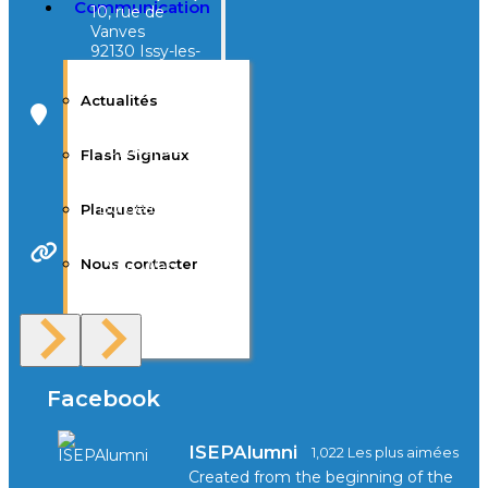
Communication
10, rue de
Vanves
92130 Issy-les-
Moulineaux
Actualités
Campus Tivoli
40, avenue
Flash Signaux
d’Eysines
33000
Bordeaux
Plaquette
Nous contacter
Site Web
F.A.Q
Facebook
ISEPAlumni
1,022 Les plus aimées
Created from the beginning of the