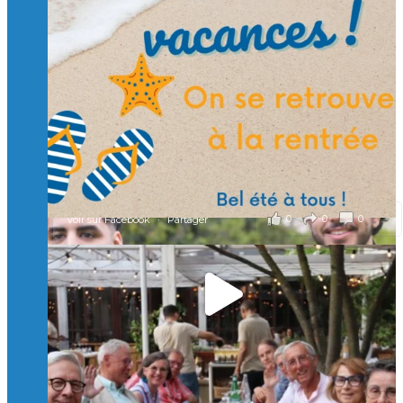
🙏 Soutenez l’Isep via la taxe d’apprentissage 2026
et contribuons ensemble à former les générations
d’ingénieurs de demain. 🙏
Merci à tous !
🎯 Taxe d’apprentissage 2026 : avec l'Isep, investissez pour
un numérique au service de l'humain !
À l’Isep, nous formons des ingénieurs, des bachelors, des
Mastères Spécialisés, qui allient excellence technologique et
valeurs humaines, au cœur de notre pro
...
Voir plus
il y a 2 mois
0
0
0
Voir sur Facebook
·
Partager
🚀Afterwork à Genève 🚀
🥳 Le 22 avril dernier, 14 Alumni vivant / travaillant
en Suisse ont partagé un moment convivial de
retrouvailles et d'échanges !
Merci à tous pour votre présence et à Alexandre