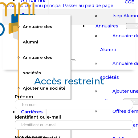
Annuaires
CGE
Passer au contenu principal
Passer au pied de page
Isep Alumn
Annuaires
Annuaire des
Annuaire d
Alumni
Alumni
Rechercher sur le site
Annuaire des
Annuaire d
Rechercher
sociétés
sociétés
Accès restreint
Ajouter une société
×
Ajouter une
Prénom
0
Carrières
Offres d’em
Carrières
Panier
Panier
Identifiant ou e-mail
Boutique
Boutique
Stages / Alterna
Se
Se
Votre panier est vide.
Connecter
Connecter
Mot de passe