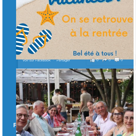
Merci à tous !
🎯 Taxe d’apprentissage 2026 : avec l'Isep, investissez pour
un numérique au service de l'humain !
À l’Isep, nous formons des ingénieurs, des bachelors, des
Mastères Spécialisés, qui allient excellence technologique et
valeurs humaines, au cœur de notre pro
...
Voir plus
il y a 2 mois
0
0
0
Voir sur Facebook
·
Partager
🚀Afterwork à Genève 🚀
🥳 Le 22 avril dernier, 14 Alumni vivant / travaillant
en Suisse ont partagé un moment convivial de
retrouvailles et d'échanges !
Merci à tous pour votre présence et à Alexandre
CHEA pour l'organisation !
Facebook
il y a 3 mois