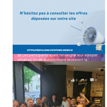
[Enquête IESF 2026] Top départ 🚀
Prénom
👩‍🎓 Ingénieurs diplômés, vous avez jusqu’au 31
mai pour participer et faire entendre votre voix !
Identifiant ou e-mail
Depuis plus de 60 ans, cette enquête vise à établir
un panorama complet de la situation socio-
professionnelle des ingénieurs et scientifiques
Mot de passe
français.
📧 Les participants ayant renseigné leur adresse
email en fin de questionnaire recevront la
synthèse des résultats
...
Voir plus
Se souvenir de moi
il y a 4 mois
0
0
0
Voir sur Facebook
·
Partager
Connexion