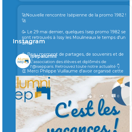
🚀Nouvelle rencontre Isépienne de la promo 1982 !
🚀
🥳 Le 29 mai dernier, quelques Isep promo 1982 se
sont retrouvés à Issy les Moulineaux le temps d'un
Instagram
diner !
🥳 Beau moment de partages, de souvenirs et de
isepalumni
rires !
L'association des élèves et diplômés de
l'@isepparis.
Retrouvez toute notre actualité 👇
👏 Merci Philippe Vuillaume d'avoir organisé cette
rencontre !
il y a 2 mois
2
0
0
Voir sur Facebook
·
Partager
🙏 Soutenez l’Isep via la taxe d’apprentissage 2026
et contribuons ensemble à former les générations
d’ingénieurs de demain. 🙏