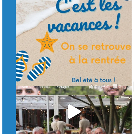
Suivre sur Instagram
Charger plus
🙏 Soutenez l’Isep via la taxe d’apprentissage 2026
et contribuons ensemble à former les générations
d’ingénieurs de demain. 🙏
Merci à tous !
🎯 Taxe d’apprentissage 2026 : avec l'Isep, investissez pour
un numérique au service de l'humain !
À l’Isep, nous formons des ingénieurs, des bachelors, des
Mastères Spécialisés, qui allient excellence technologique et
valeurs humaines, au cœur de notre pro
...
Voir plus
il y a 2 mois
0
0
0
Voir sur Facebook
·
Partager
🚀Afterwork à Genève 🚀
🥳 Le 22 avril dernier, 14 Alumni vivant / travaillant
en Suisse ont partagé un moment convivial de
retrouvailles et d'échanges !