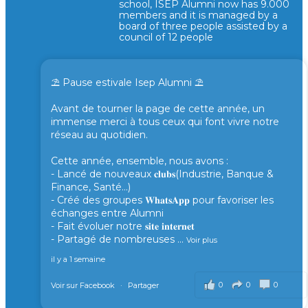
school, ISEP Alumni now has 9.000
members and it is managed by a
board of three people assisted by a
council of 12 people
⛱️ Pause estivale Isep Alumni ⛱️
Avant de tourner la page de cette année, un
immense merci à tous ceux qui font vivre notre
réseau au quotidien.
Cette année, ensemble, nous avons :
- Lancé de nouveaux 𝐜𝐥𝐮𝐛𝐬(Industrie, Banque &
Finance, Santé...)
- Créé des groupes 𝐖𝐡𝐚𝐭𝐬𝐀𝐩𝐩 pour favoriser les
échanges entre Alumni
- Fait évoluer notre 𝐬𝐢𝐭𝐞 𝐢𝐧𝐭𝐞𝐫𝐧𝐞𝐭
- Partagé de nombreuses
...
Voir plus
il y a 1 semaine
0
0
0
Voir sur Facebook
·
Partager