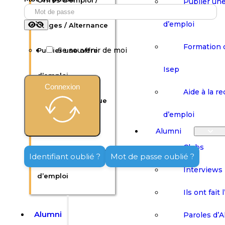
Offres d’emploi /
Publier une
d’emploi
Stages / Alternance
Formation 
Se souvenir de moi
Publier une offre
Isep
d’emploi
Connexion
Aide à la r
Formation continue
d’emploi
Isep
Alumni
Clubs
Aide à la recherche
Identifiant oublié ?
Mot de passe oublié ?
Interviews
d’emploi
Ils ont fait 
Alumni
Paroles d’