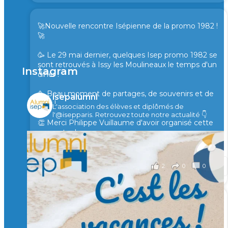
🚀Nouvelle rencontre Isépienne de la promo 1982 !
🚀
🥳 Le 29 mai dernier, quelques Isep promo 1982 se
sont retrouvés à Issy les Moulineaux le temps d'un
Instagram
diner !
🥳 Beau moment de partages, de souvenirs et de
isepalumni
rires !
L'association des élèves et diplômés de
l'@isepparis.
Retrouvez toute notre actualité 👇
👏 Merci Philippe Vuillaume d'avoir organisé cette
rencontre !
il y a 2 mois
2
0
0
Voir sur Facebook
·
Partager
🙏 Soutenez l’Isep via la taxe d’apprentissage 2026
et contribuons ensemble à former les générations
d’ingénieurs de demain. 🙏