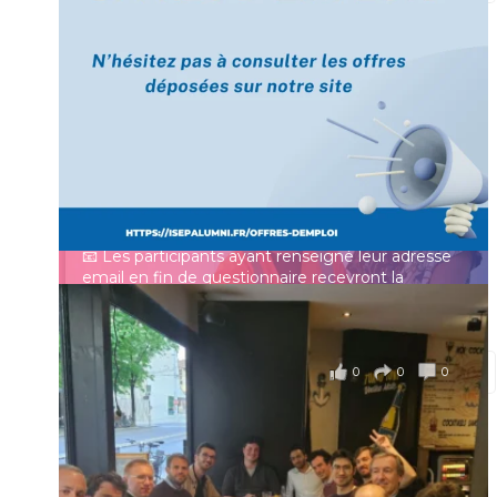
[Enquête IESF 2026] Top départ 🚀
Prénom
👩‍🎓 Ingénieurs diplômés, vous avez jusqu’au 31
mai pour participer et faire entendre votre voix !
Identifiant ou e-mail
Depuis plus de 60 ans, cette enquête vise à établir
un panorama complet de la situation socio-
professionnelle des ingénieurs et scientifiques
Mot de passe
français.
📧 Les participants ayant renseigné leur adresse
email en fin de questionnaire recevront la
synthèse des résultats
...
Voir plus
Se souvenir de moi
il y a 4 mois
0
0
0
Voir sur Facebook
·
Partager
Connexion