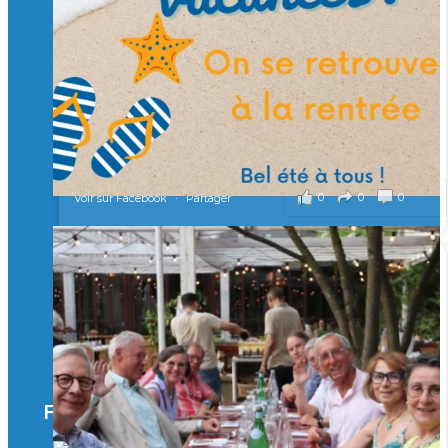
Merci à tous !
🎯 Taxe d’apprentissage 2026 : avec l'Isep, investissez pour
un numérique au service de l'humain !
À l’Isep, nous formons des ingénieurs, des bachelors, des
Mastères Spécialisés, qui allient excellence technologique et
valeurs humaines, au cœur de notre pro
...
Voir plus
il y a 2 mois
0
0
0
Voir sur Facebook
·
Partager
🚀Afterwork à Genève 🚀
🥳 Le 22 avril dernier, 14 Alumni vivant / travaillant
en Suisse ont partagé un moment convivial de
retrouvailles et d'échanges !
Merci à tous pour votre présence et à Alexandre
CHEA pour l'organisation !
Facebook
il y a 3 mois