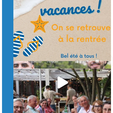
🙏 Soutenez l’Isep via la taxe d’apprentissage 2026
et contribuons ensemble à former les générations
d’ingénieurs de demain. 🙏
Merci à tous !
🎯 Taxe d’apprentissage 2026 : avec l'Isep, investissez pour
un numérique au service de l'humain !
À l’Isep, nous formons des ingénieurs, des bachelors, des
Mastères Spécialisés, qui allient excellence technologique et
valeurs humaines, au cœur de notre pro
...
Voir plus
il y a 2 mois
0
0
0
Voir sur Facebook
·
Partager
🚀Afterwork à Genève 🚀
🥳 Le 22 avril dernier, 14 Alumni vivant / travaillant
en Suisse ont partagé un moment convivial de
retrouvailles et d'échanges !
Merci à tous pour votre présence et à Alexandre