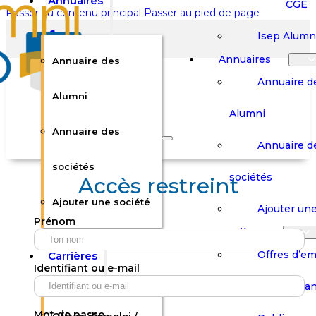
Annuaires
CGE
Passer au contenu principal
Passer au pied de page
Isep Alumn
Annuaires
Annuaire des
Annuaire d
Alumni
Alumni
Rechercher sur le site
Annuaire des
Annuaire d
Rechercher
sociétés
sociétés
Accès restreint
Ajouter une société
×
Ajouter une
Prénom
0
Carrières
Offres d’em
Carrières
Panier
Panier
Identifiant ou e-mail
Boutique
Boutique
Stages / Alterna
Se
Se
Votre panier est vide.
Connecter
Connecter
Mot de passe