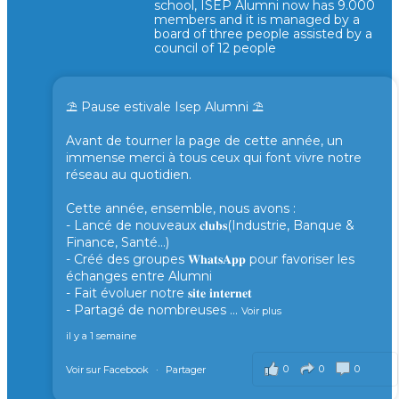
school, ISEP Alumni now has 9.000
members and it is managed by a
board of three people assisted by a
council of 12 people
⛱️ Pause estivale Isep Alumni ⛱️
Avant de tourner la page de cette année, un
immense merci à tous ceux qui font vivre notre
réseau au quotidien.
Cette année, ensemble, nous avons :
- Lancé de nouveaux 𝐜𝐥𝐮𝐛𝐬(Industrie, Banque &
Finance, Santé...)
- Créé des groupes 𝐖𝐡𝐚𝐭𝐬𝐀𝐩𝐩 pour favoriser les
échanges entre Alumni
- Fait évoluer notre 𝐬𝐢𝐭𝐞 𝐢𝐧𝐭𝐞𝐫𝐧𝐞𝐭
- Partagé de nombreuses
...
Voir plus
il y a 1 semaine
0
0
0
Voir sur Facebook
·
Partager