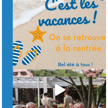
Suivre sur Instagram
Charger plus
🙏 Soutenez l’Isep via la taxe d’apprentissage 2026
et contribuons ensemble à former les générations
d’ingénieurs de demain. 🙏
Merci à tous !
🎯 Taxe d’apprentissage 2026 : avec l'Isep, investissez pour
un numérique au service de l'humain !
À l’Isep, nous formons des ingénieurs, des bachelors, des
Mastères Spécialisés, qui allient excellence technologique et
valeurs humaines, au cœur de notre pro
...
Voir plus
il y a 2 mois
0
0
0
Voir sur Facebook
·
Partager
🚀Afterwork à Genève 🚀
🥳 Le 22 avril dernier, 14 Alumni vivant / travaillant
en Suisse ont partagé un moment convivial de
retrouvailles et d'échanges !