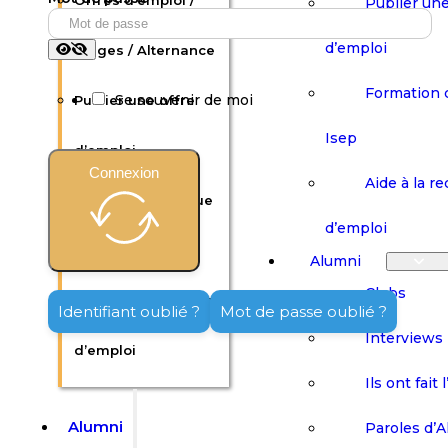
Offres d’emploi /
Publier une
d’emploi
Stages / Alternance
Formation 
Se souvenir de moi
Publier une offre
Isep
d’emploi
Connexion
Aide à la r
Formation continue
d’emploi
Isep
Alumni
Clubs
Aide à la recherche
Identifiant oublié ?
Mot de passe oublié ?
Interviews
d’emploi
Ils ont fait 
Alumni
Paroles d’