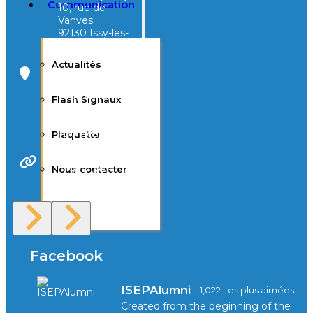
Communication
10, rue de
Vanves
92130 Issy-les-
Moulineaux
Actualités
Campus Tivoli
40, avenue
Flash Signaux
d’Eysines
33000
Bordeaux
Plaquette
Nous contacter
Site Web
F.A.Q
Facebook
ISEPAlumni
1,022 Les plus aimées
Created from the beginning of the