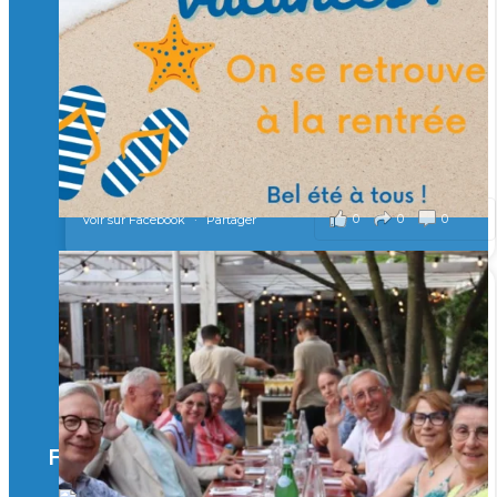
Merci à tous !
🎯 Taxe d’apprentissage 2026 : avec l'Isep, investissez pour
un numérique au service de l'humain !
À l’Isep, nous formons des ingénieurs, des bachelors, des
Mastères Spécialisés, qui allient excellence technologique et
valeurs humaines, au cœur de notre pro
...
Voir plus
il y a 2 mois
0
0
0
Voir sur Facebook
·
Partager
🚀Afterwork à Genève 🚀
🥳 Le 22 avril dernier, 14 Alumni vivant / travaillant
en Suisse ont partagé un moment convivial de
retrouvailles et d'échanges !
Merci à tous pour votre présence et à Alexandre
CHEA pour l'organisation !
Facebook
il y a 3 mois