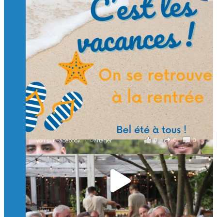
Suivre sur Instagram
Charger plus
🙏 Soutenez l’Isep via la taxe d’apprentissage 2026
et contribuons ensemble à former les générations
d’ingénieurs de demain. 🙏
Merci à tous !
🎯 Taxe d’apprentissage 2026 : avec l'Isep, investissez pour
un numérique au service de l'humain !
À l’Isep, nous formons des ingénieurs, des bachelors, des
Mastères Spécialisés, qui allient excellence technologique et
valeurs humaines, au cœur de notre pro
...
Voir plus
il y a 2 mois
0
0
0
Voir sur Facebook
·
Partager
🚀Afterwork à Genève 🚀
🥳 Le 22 avril dernier, 14 Alumni vivant / travaillant
en Suisse ont partagé un moment convivial de
retrouvailles et d'échanges !