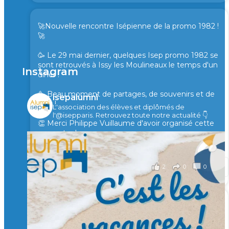
🚀Nouvelle rencontre Isépienne de la promo 1982 !
🚀
🥳 Le 29 mai dernier, quelques Isep promo 1982 se
sont retrouvés à Issy les Moulineaux le temps d'un
Instagram
diner !
🥳 Beau moment de partages, de souvenirs et de
isepalumni
rires !
L'association des élèves et diplômés de
l'@isepparis.
Retrouvez toute notre actualité 👇
👏 Merci Philippe Vuillaume d'avoir organisé cette
rencontre !
il y a 2 mois
2
0
0
Voir sur Facebook
·
Partager
🙏 Soutenez l’Isep via la taxe d’apprentissage 2026
et contribuons ensemble à former les générations
d’ingénieurs de demain. 🙏