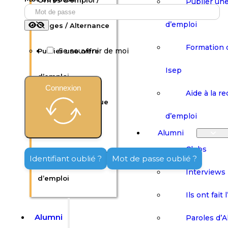
Offres d’emploi /
Publier une
d’emploi
Stages / Alternance
Formation 
Se souvenir de moi
Publier une offre
Isep
d’emploi
Connexion
Aide à la r
Formation continue
d’emploi
Isep
Alumni
Clubs
Aide à la recherche
Identifiant oublié ?
Mot de passe oublié ?
Interviews
d’emploi
Ils ont fait 
Alumni
Paroles d’