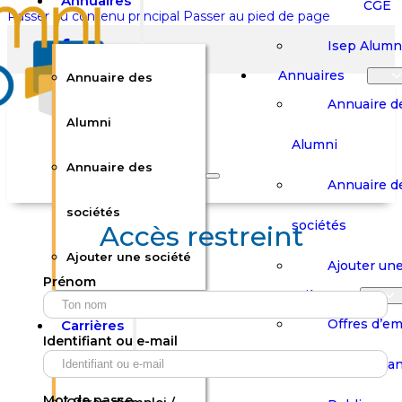
Annuaires
CGE
Passer au contenu principal
Passer au pied de page
Isep Alumn
Annuaires
Annuaire des
Annuaire d
Alumni
Alumni
Rechercher sur le site
Annuaire des
Annuaire d
Rechercher
sociétés
sociétés
Accès restreint
Ajouter une société
×
Ajouter une
Prénom
0
Carrières
Offres d’em
Carrières
Panier
Panier
Identifiant ou e-mail
Boutique
Boutique
Stages / Alterna
Se
Se
Votre panier est vide.
Connecter
Connecter
Mot de passe