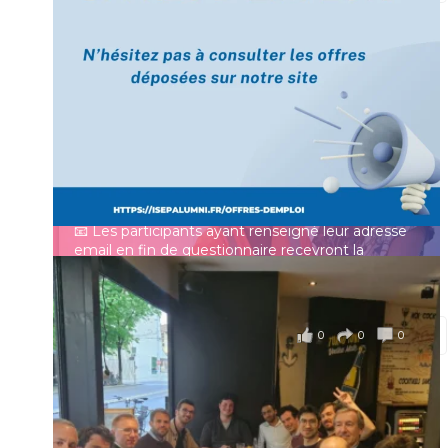
[Enquête IESF 2026] Top départ 🚀
Prénom
👩‍🎓 Ingénieurs diplômés, vous avez jusqu’au 31
mai pour participer et faire entendre votre voix !
Identifiant ou e-mail
Depuis plus de 60 ans, cette enquête vise à établir
un panorama complet de la situation socio-
professionnelle des ingénieurs et scientifiques
Mot de passe
français.
📧 Les participants ayant renseigné leur adresse
email en fin de questionnaire recevront la
synthèse des résultats
...
Voir plus
Se souvenir de moi
il y a 4 mois
0
0
0
Voir sur Facebook
·
Partager
Connexion