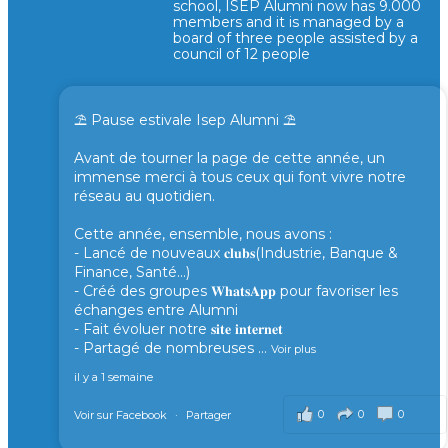
school, ISEP Alumni now has 9.000
members and it is managed by a
board of three people assisted by a
council of 12 people
⛱️ Pause estivale Isep Alumni ⛱️
Avant de tourner la page de cette année, un
immense merci à tous ceux qui font vivre notre
réseau au quotidien.
Cette année, ensemble, nous avons :
- Lancé de nouveaux 𝐜𝐥𝐮𝐛𝐬(Industrie, Banque &
Finance, Santé...)
- Créé des groupes 𝐖𝐡𝐚𝐭𝐬𝐀𝐩𝐩 pour favoriser les
échanges entre Alumni
- Fait évoluer notre 𝐬𝐢𝐭𝐞 𝐢𝐧𝐭𝐞𝐫𝐧𝐞𝐭
- Partagé de nombreuses
...
Voir plus
il y a 1 semaine
0
0
0
Voir sur Facebook
·
Partager