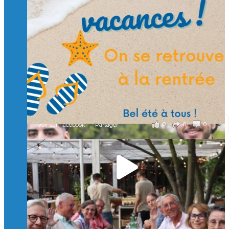
🙏 Soutenez l’Isep via la taxe d’apprentissage 2026
et contribuons ensemble à former les générations
d’ingénieurs de demain. 🙏
Merci à tous !
🎯 Taxe d’apprentissage 2026 : avec l'Isep, investissez pour
un numérique au service de l'humain !
À l’Isep, nous formons des ingénieurs, des bachelors, des
Mastères Spécialisés, qui allient excellence technologique et
valeurs humaines, au cœur de notre pro
...
Voir plus
il y a 2 mois
0
0
0
Voir sur Facebook
·
Partager
🚀Afterwork à Genève 🚀
🥳 Le 22 avril dernier, 14 Alumni vivant / travaillant
en Suisse ont partagé un moment convivial de
retrouvailles et d'échanges !
Merci à tous pour votre présence et à Alexandre