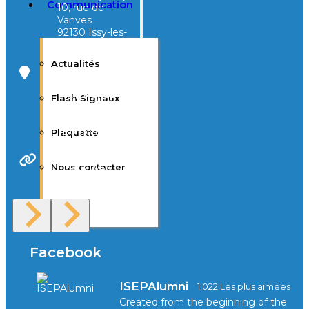
Communication
10, rue de
Vanves
92130 Issy-les-
Moulineaux
Actualités
Campus Tivoli
40, avenue
Flash Signaux
d’Eysines
33000
Bordeaux
Plaquette
Nous contacter
Site Web
F.A.Q
Facebook
ISEPAlumni
1,022 Les plus aimées
Created from the beginning of the