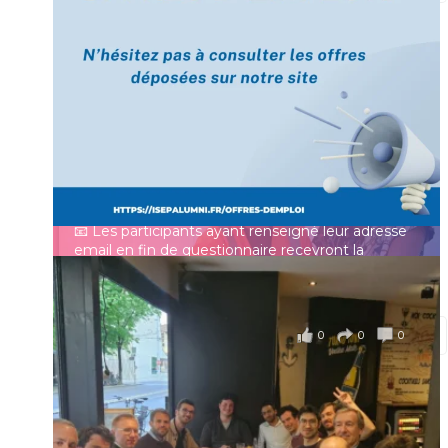
[Enquête IESF 2026] Top départ 🚀
Prénom
👩‍🎓 Ingénieurs diplômés, vous avez jusqu’au 31
mai pour participer et faire entendre votre voix !
Identifiant ou e-mail
Depuis plus de 60 ans, cette enquête vise à établir
un panorama complet de la situation socio-
professionnelle des ingénieurs et scientifiques
Mot de passe
français.
📧 Les participants ayant renseigné leur adresse
email en fin de questionnaire recevront la
synthèse des résultats
...
Voir plus
Se souvenir de moi
il y a 4 mois
0
0
0
Voir sur Facebook
·
Partager
Connexion