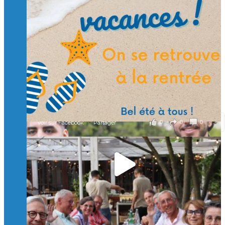
🙏 Soutenez l’Isep via la taxe d’apprentissage 2026
et contribuons ensemble à former les générations
d’ingénieurs de demain. 🙏
Merci à tous !
🎯 Taxe d’apprentissage 2026 : avec l'Isep, investissez pour
un numérique au service de l'humain !
À l’Isep, nous formons des ingénieurs, des bachelors, des
Mastères Spécialisés, qui allient excellence technologique et
valeurs humaines, au cœur de notre pro
...
Voir plus
il y a 2 mois
0
0
0
Voir sur Facebook
·
Partager
🚀Afterwork à Genève 🚀
🥳 Le 22 avril dernier, 14 Alumni vivant / travaillant
en Suisse ont partagé un moment convivial de
retrouvailles et d'échanges !
Merci à tous pour votre présence et à Alexandre