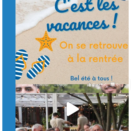
Suivre sur Instagram
Charger plus
🙏 Soutenez l’Isep via la taxe d’apprentissage 2026
et contribuons ensemble à former les générations
d’ingénieurs de demain. 🙏
Merci à tous !
🎯 Taxe d’apprentissage 2026 : avec l'Isep, investissez pour
un numérique au service de l'humain !
À l’Isep, nous formons des ingénieurs, des bachelors, des
Mastères Spécialisés, qui allient excellence technologique et
valeurs humaines, au cœur de notre pro
...
Voir plus
il y a 2 mois
0
0
0
Voir sur Facebook
·
Partager
🚀Afterwork à Genève 🚀
🥳 Le 22 avril dernier, 14 Alumni vivant / travaillant
en Suisse ont partagé un moment convivial de
retrouvailles et d'échanges !