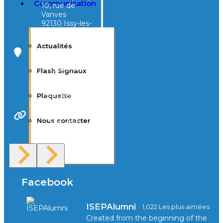
Communication
10, rue de
Vanves
92130 Issy-les-
Moulineaux
Actualités
Campus Tivoli
40, avenue
Flash Signaux
d’Eysines
33000
Bordeaux
Plaquette
Nous contacter
Site Web
F.A.Q
Facebook
ISEPAlumni
1,022 Les plus aimées
Created from the beginning of the