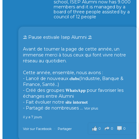
school, ISEP Alumni now has 9.000
members and it is managed by a
board of three people assisted by a
council of 12 people
⛱️ Pause estivale Isep Alumni ⛱️
Avant de tourner la page de cette année, un
immense merci à tous ceux qui font vivre notre
réseau au quotidien.
Cette année, ensemble, nous avons :
- Lancé de nouveaux 𝐜𝐥𝐮𝐛𝐬(Industrie, Banque &
Finance, Santé...)
- Créé des groupes 𝐖𝐡𝐚𝐭𝐬𝐀𝐩𝐩 pour favoriser les
échanges entre Alumni
- Fait évoluer notre 𝐬𝐢𝐭𝐞 𝐢𝐧𝐭𝐞𝐫𝐧𝐞𝐭
- Partagé de nombreuses
...
Voir plus
il y a 7 jours
0
0
0
Voir sur Facebook
·
Partager