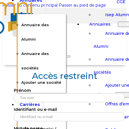
Annuaires
CGE
Passer au contenu principal
Passer au pied de page
Isep Alumn
Annuaires
Annuaire des
Annuaire d
Alumni
Alumni
Rechercher sur le site
Annuaire des
Annuaire d
Rechercher
sociétés
sociétés
Accès restreint
Ajouter une société
×
Ajouter une
Prénom
0
Carrières
Offres d’em
Carrières
Panier
Panier
Identifiant ou e-mail
Boutique
Boutique
Stages / Alterna
Se
Se
Votre panier est vide.
Connecter
Connecter
Mot de passe