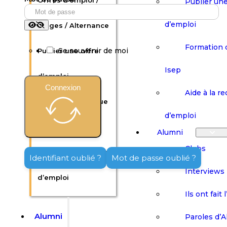
Offres d’emploi /
Publier une
d’emploi
Stages / Alternance
Formation 
Se souvenir de moi
Publier une offre
Isep
d’emploi
Connexion
Aide à la r
Formation continue
d’emploi
Isep
Alumni
Clubs
Aide à la recherche
Identifiant oublié ?
Mot de passe oublié ?
Interviews
d’emploi
Ils ont fait 
Alumni
Paroles d’