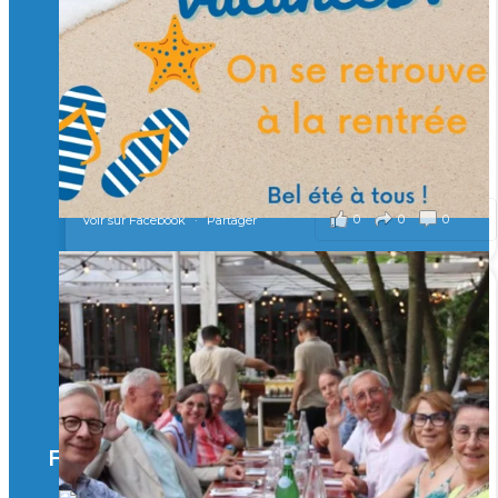
Merci à tous !
🎯 Taxe d’apprentissage 2026 : avec l'Isep, investissez pour
un numérique au service de l'humain !
À l’Isep, nous formons des ingénieurs, des bachelors, des
Mastères Spécialisés, qui allient excellence technologique et
valeurs humaines, au cœur de notre pro
...
Voir plus
il y a 2 mois
0
0
0
Voir sur Facebook
·
Partager
🚀Afterwork à Genève 🚀
🥳 Le 22 avril dernier, 14 Alumni vivant / travaillant
en Suisse ont partagé un moment convivial de
retrouvailles et d'échanges !
Merci à tous pour votre présence et à Alexandre
CHEA pour l'organisation !
Facebook
il y a 3 mois