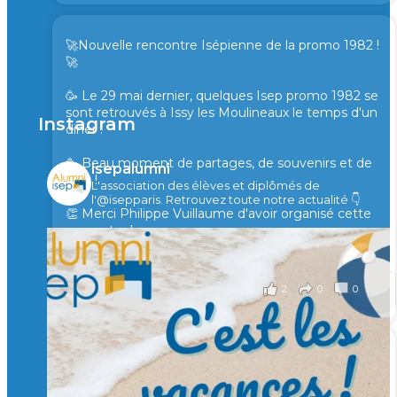
🚀Nouvelle rencontre Isépienne de la promo 1982 !
🚀
🥳 Le 29 mai dernier, quelques Isep promo 1982 se
sont retrouvés à Issy les Moulineaux le temps d'un
Instagram
diner !
🥳 Beau moment de partages, de souvenirs et de
isepalumni
rires !
L'association des élèves et diplômés de
l'@isepparis.
Retrouvez toute notre actualité 👇
👏 Merci Philippe Vuillaume d'avoir organisé cette
rencontre !
il y a 2 mois
2
0
0
Voir sur Facebook
·
Partager
🙏 Soutenez l’Isep via la taxe d’apprentissage 2026
et contribuons ensemble à former les générations
d’ingénieurs de demain. 🙏