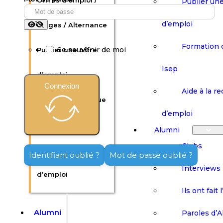
Offres d’emploi /
Publier une
d’emploi
Stages / Alternance
Formation 
Se souvenir de moi
Publier une offre
Isep
d’emploi
Connexion
Aide à la r
Formation continue
d’emploi
Isep
Alumni
Clubs
Aide à la recherche
Identifiant oublié ?
Mot de passe oublié ?
Interviews
d’emploi
Ils ont fait 
Alumni
Paroles d’