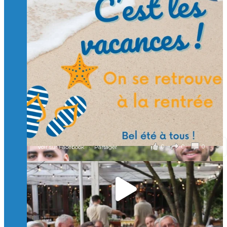
Suivre sur Instagram
Charger plus
🙏 Soutenez l’Isep via la taxe d’apprentissage 2026
et contribuons ensemble à former les générations
d’ingénieurs de demain. 🙏
Merci à tous !
🎯 Taxe d’apprentissage 2026 : avec l'Isep, investissez pour
un numérique au service de l'humain !
À l’Isep, nous formons des ingénieurs, des bachelors, des
Mastères Spécialisés, qui allient excellence technologique et
valeurs humaines, au cœur de notre pro
...
Voir plus
il y a 2 mois
0
0
0
Voir sur Facebook
·
Partager
🚀Afterwork à Genève 🚀
🥳 Le 22 avril dernier, 14 Alumni vivant / travaillant
en Suisse ont partagé un moment convivial de
retrouvailles et d'échanges !