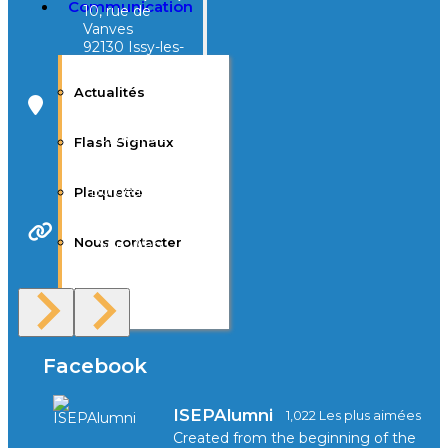
Communication
10, rue de
Vanves
92130 Issy-les-
Moulineaux
Actualités
Campus Tivoli
40, avenue
Flash Signaux
d’Eysines
33000
Bordeaux
Plaquette
Nous contacter
Site Web
F.A.Q
Facebook
ISEPAlumni
1,022 Les plus aimées
Created from the beginning of the