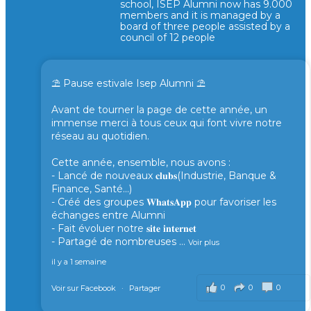
school, ISEP Alumni now has 9.000
members and it is managed by a
board of three people assisted by a
council of 12 people
⛱️ Pause estivale Isep Alumni ⛱️
Avant de tourner la page de cette année, un
immense merci à tous ceux qui font vivre notre
réseau au quotidien.
Cette année, ensemble, nous avons :
- Lancé de nouveaux 𝐜𝐥𝐮𝐛𝐬(Industrie, Banque &
Finance, Santé...)
- Créé des groupes 𝐖𝐡𝐚𝐭𝐬𝐀𝐩𝐩 pour favoriser les
échanges entre Alumni
- Fait évoluer notre 𝐬𝐢𝐭𝐞 𝐢𝐧𝐭𝐞𝐫𝐧𝐞𝐭
- Partagé de nombreuses
...
Voir plus
il y a 1 semaine
0
0
0
Voir sur Facebook
·
Partager