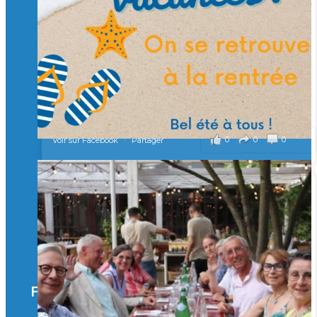
Merci à tous !
🎯 Taxe d’apprentissage 2026 : avec l'Isep, investissez pour
un numérique au service de l'humain !
À l’Isep, nous formons des ingénieurs, des bachelors, des
Mastères Spécialisés, qui allient excellence technologique et
valeurs humaines, au cœur de notre pro
...
Voir plus
il y a 2 mois
0
0
0
Voir sur Facebook
·
Partager
🚀Afterwork à Genève 🚀
🥳 Le 22 avril dernier, 14 Alumni vivant / travaillant
en Suisse ont partagé un moment convivial de
retrouvailles et d'échanges !
Merci à tous pour votre présence et à Alexandre
CHEA pour l'organisation !
Facebook
il y a 3 mois