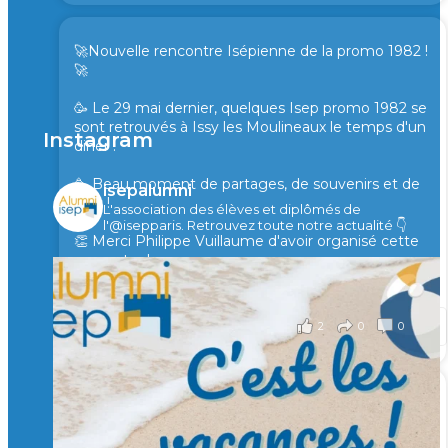
🚀Nouvelle rencontre Isépienne de la promo 1982 !
🚀
🥳 Le 29 mai dernier, quelques Isep promo 1982 se
sont retrouvés à Issy les Moulineaux le temps d'un
Instagram
diner !
🥳 Beau moment de partages, de souvenirs et de
isepalumni
rires !
L'association des élèves et diplômés de
l'@isepparis.
Retrouvez toute notre actualité 👇
👏 Merci Philippe Vuillaume d'avoir organisé cette
rencontre !
il y a 2 mois
2
0
0
Voir sur Facebook
·
Partager
🙏 Soutenez l’Isep via la taxe d’apprentissage 2026
et contribuons ensemble à former les générations
d’ingénieurs de demain. 🙏