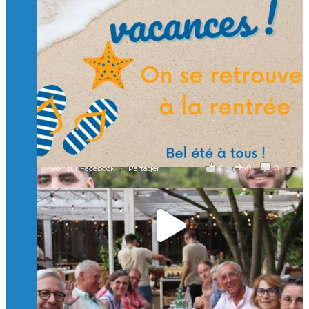
🙏 Soutenez l’Isep via la taxe d’apprentissage 2026
et contribuons ensemble à former les générations
d’ingénieurs de demain. 🙏
Merci à tous !
🎯 Taxe d’apprentissage 2026 : avec l'Isep, investissez pour
un numérique au service de l'humain !
À l’Isep, nous formons des ingénieurs, des bachelors, des
Mastères Spécialisés, qui allient excellence technologique et
valeurs humaines, au cœur de notre pro
...
Voir plus
il y a 2 mois
0
0
0
Voir sur Facebook
·
Partager
🚀Afterwork à Genève 🚀
🥳 Le 22 avril dernier, 14 Alumni vivant / travaillant
en Suisse ont partagé un moment convivial de
retrouvailles et d'échanges !
Merci à tous pour votre présence et à Alexandre