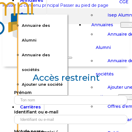
Annuaires
CGE
Passer au contenu principal
Passer au pied de page
Isep Alumn
Annuaires
Annuaire des
Annuaire d
Alumni
Alumni
Rechercher sur le site
Annuaire des
Annuaire d
Rechercher
sociétés
sociétés
Accès restreint
Ajouter une société
×
Ajouter une
Prénom
0
Carrières
Offres d’em
Carrières
Panier
Panier
Identifiant ou e-mail
Boutique
Boutique
Stages / Alterna
Se
Se
Votre panier est vide.
Connecter
Connecter
Mot de passe