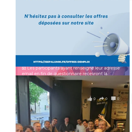
[Enquête IESF 2026] Top départ 🚀
Prénom
👩‍🎓 Ingénieurs diplômés, vous avez jusqu’au 31
mai pour participer et faire entendre votre voix !
Identifiant ou e-mail
Depuis plus de 60 ans, cette enquête vise à établir
un panorama complet de la situation socio-
professionnelle des ingénieurs et scientifiques
Mot de passe
français.
📧 Les participants ayant renseigné leur adresse
email en fin de questionnaire recevront la
synthèse des résultats
...
Voir plus
Se souvenir de moi
il y a 4 mois
0
0
0
Voir sur Facebook
·
Partager
Connexion