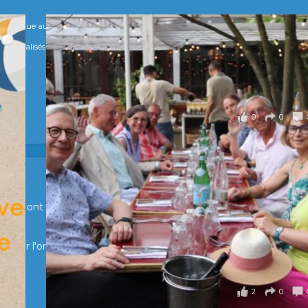
numérique au service de l'humain !
s Spécialisés, qui allient excellence technologique et valeurs humaines, au cœur
0
0
en Suisse ont partagé un moment convivial de retrouvailles et
pour l'organisation !
2
0