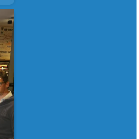
er
 a
0