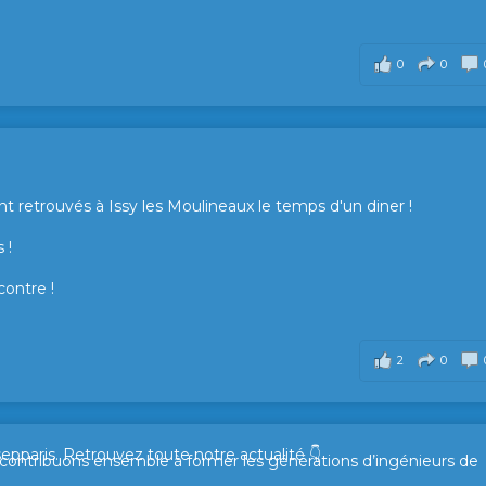
0
0
t retrouvés à Issy les Moulineaux le temps d'un diner !
 !
contre !
2
0
sepparis.
Retrouvez toute notre actualité 👇
t contribuons ensemble à former les générations d’ingénieurs de