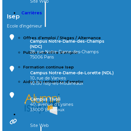
Site Web
Carrières
Isep
Ecole d’ingénieur
Offres d’emploi / Stages / Alternance
Campus Notre-Dame-des-Champs
(NDC)
28, rue Notre-Dame-des-Champs
Publier une offre d’emploi
75006 Paris
Formation continue Isep
Campus Notre-Dame-de-Lorette (NDL)
10, rue de Vanves
Aide à la recherche d’emploi
92130 Issy-les-Moulineaux
Campus Tivoli
40, avenue d’Eysines
33000 Bordeaux
Site Web