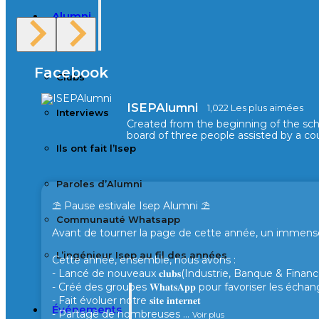
Alumni
Facebook
Clubs
ISEPAlumni
1,022 Les plus aimées
Interviews
Created from the beginning of the sc
board of three people assisted by a cou
Ils ont fait l’Isep
Paroles d’Alumni
⛱️ Pause estivale Isep Alumni ⛱️
Communauté Whatsapp
Avant de tourner la page de cette année, un immense 
L’ingénieur Isep au fil des années
Cette année, ensemble, nous avons :
- Lancé de nouveaux 𝐜𝐥𝐮𝐛𝐬(Industrie, Banque & Finance
- Créé des groupes 𝐖𝐡𝐚𝐭𝐬𝐀𝐩𝐩 pour favoriser les éc
- Fait évoluer notre 𝐬𝐢𝐭𝐞 𝐢𝐧𝐭𝐞𝐫𝐧𝐞𝐭
Événements
- Partagé de nombreuses
...
Voir plus