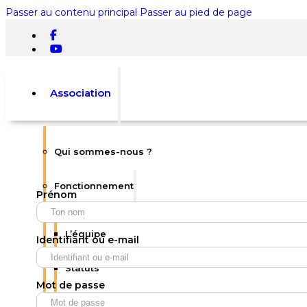
Passer au contenu principal
Passer au pied de page
Association
Qui sommes-nous ?
Rechercher
Fonctionnement
Prénom
×
0
L’équipe
Identifiant ou e-mail
Statuts
Mot de passe
Votre panier est vide.
Règlement intérieur