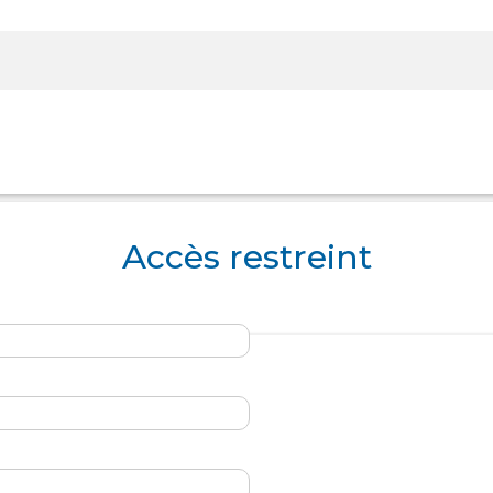
Rechercher sur le site
Accès restreint
Panier
Panier
Boutique
Boutique
Se Connecter
Se Connecter