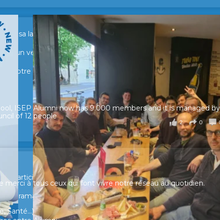
sur sa lancée ! 🚀🚀
tour d’un verre pour échanger, partager leurs expériences et raviv
e de notre réseau.
hool, ISEP Alumni now has 9.000 members and it is managed by
ncil of 12 people
2
0
ur participer et faire entendre votre voix !
merci à tous ceux qui font vivre notre réseau au quotidien.
n panorama complet de la situation socio-professionnelle des
, Santé...)