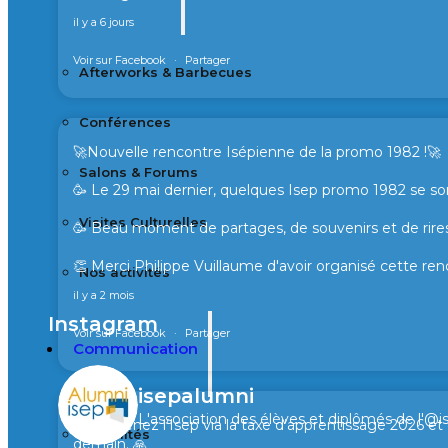
il y a 6 jours
Voir sur Facebook
·
Partager
Afterworks & Barbecues
Conférences
🚀Nouvelle rencontre Isépienne de la promo 1982 !🚀
Salons & Forums
🥳 Le 29 mai dernier, quelques Isep promo 1982 se son
Visites Culturelles
🥳 Beau moment de partages, de souvenirs et de rires
👏 Merci Philippe Vuillaume d'avoir organisé cette ren
Nos activités
il y a 2 mois
Instagram
Voir sur Facebook
·
Partager
Communication
isepalumni
L'association des élèves et diplômés de l'@i
🙏 Soutenez l’Isep via la taxe d’apprentissage 2026 e
Actualités
demain. 🙏