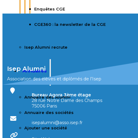
Enquêtes CGE
CGE360 : la newsletter de la CGE
Isep Alumni recrute
Isep Alumni
Annuaires
Association des élèves et diplômés de l’Isep
Bureau Agora 3ème étage
Annuaire des Alumni
28 rue Notre Dame des Champs
75006 Paris
Annuaire des sociétés
isepalumni@asso.isep.fr
Ajouter une société