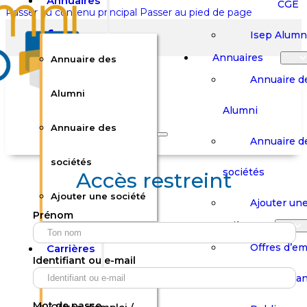
Annuaires
CGE
Passer au contenu principal
Passer au pied de page
Isep Alumn
Annuaires
Annuaire des
Annuaire d
Alumni
Alumni
Rechercher sur le site
Annuaire des
Annuaire d
Rechercher
sociétés
sociétés
Accès restreint
Ajouter une société
×
Ajouter une
Prénom
0
Carrières
Offres d’em
Carrières
Panier
Panier
Identifiant ou e-mail
Boutique
Boutique
Stages / Alterna
Se
Se
Votre panier est vide.
Connecter
Connecter
Mot de passe