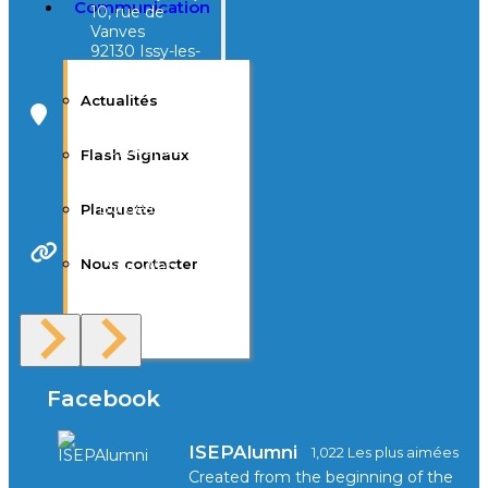
Communication
10, rue de
Vanves
92130 Issy-les-
Moulineaux
Actualités
Campus Tivoli
40, avenue
Flash Signaux
d’Eysines
33000
Bordeaux
Plaquette
Nous contacter
Site Web
F.A.Q
Facebook
ISEPAlumni
1,022 Les plus aimées
Created from the beginning of the