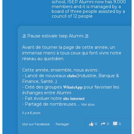
school, ISEP Alumni now has 9.000
members and it is managed by a
board of three people assisted by a
council of 12 people
⛱️ Pause estivale Isep Alumni ⛱️
Avant de tourner la page de cette année, un
immense merci à tous ceux qui font vivre notre
réseau au quotidien.
Cette année, ensemble, nous avons :
- Lancé de nouveaux 𝐜𝐥𝐮𝐛𝐬(Industrie, Banque &
Finance, Santé...)
- Créé des groupes 𝐖𝐡𝐚𝐭𝐬𝐀𝐩𝐩 pour favoriser les
échanges entre Alumni
- Fait évoluer notre 𝐬𝐢𝐭𝐞 𝐢𝐧𝐭𝐞𝐫𝐧𝐞𝐭
- Partagé de nombreuses
...
Voir plus
il y a 6 jours
0
0
0
Voir sur Facebook
·
Partager