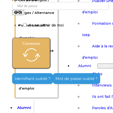
Offres d’emploi /
Publier une
d’emploi
Stages / Alternance
Formation 
Se souvenir de moi
Publier une offre
Isep
d’emploi
Connexion
Aide à la r
Formation continue
d’emploi
Isep
Alumni
Clubs
Aide à la recherche
Identifiant oublié ?
Mot de passe oublié ?
Interviews
d’emploi
Ils ont fait 
Alumni
Paroles d’