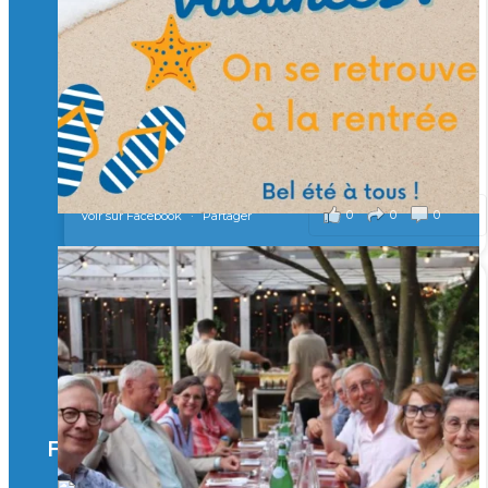
Merci à tous !
🎯 Taxe d’apprentissage 2026 : avec l'Isep, investissez pour
un numérique au service de l'humain !
À l’Isep, nous formons des ingénieurs, des bachelors, des
Mastères Spécialisés, qui allient excellence technologique et
valeurs humaines, au cœur de notre pro
...
Voir plus
il y a 2 mois
0
0
0
Voir sur Facebook
·
Partager
🚀Afterwork à Genève 🚀
🥳 Le 22 avril dernier, 14 Alumni vivant / travaillant
en Suisse ont partagé un moment convivial de
retrouvailles et d'échanges !
Merci à tous pour votre présence et à Alexandre
CHEA pour l'organisation !
Facebook
il y a 3 mois