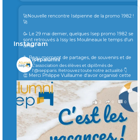
🚀Nouvelle rencontre Isépienne de la promo 1982 !
🚀
🥳 Le 29 mai dernier, quelques Isep promo 1982 se
sont retrouvés à Issy les Moulineaux le temps d'un
Instagram
diner !
🥳 Beau moment de partages, de souvenirs et de
isepalumni
rires !
L'association des élèves et diplômés de
l'@isepparis.
Retrouvez toute notre actualité 👇
👏 Merci Philippe Vuillaume d'avoir organisé cette
rencontre !
il y a 2 mois
2
0
0
Voir sur Facebook
·
Partager
🙏 Soutenez l’Isep via la taxe d’apprentissage 2026
et contribuons ensemble à former les générations
d’ingénieurs de demain. 🙏