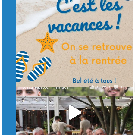
Suivre sur Instagram
Charger plus
🙏 Soutenez l’Isep via la taxe d’apprentissage 2026
et contribuons ensemble à former les générations
d’ingénieurs de demain. 🙏
Merci à tous !
🎯 Taxe d’apprentissage 2026 : avec l'Isep, investissez pour
un numérique au service de l'humain !
À l’Isep, nous formons des ingénieurs, des bachelors, des
Mastères Spécialisés, qui allient excellence technologique et
valeurs humaines, au cœur de notre pro
...
Voir plus
il y a 2 mois
0
0
0
Voir sur Facebook
·
Partager
🚀Afterwork à Genève 🚀
🥳 Le 22 avril dernier, 14 Alumni vivant / travaillant
en Suisse ont partagé un moment convivial de
retrouvailles et d'échanges !