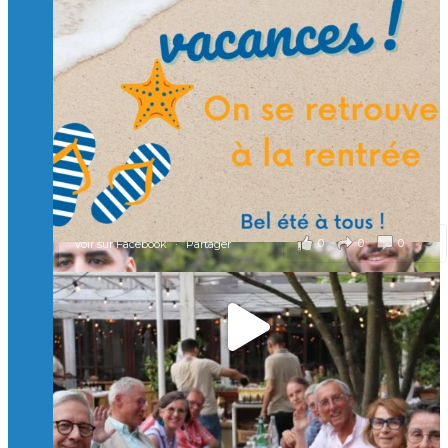
🙏 Soutenez l’Isep via la taxe d’apprentissage 2026
et contribuons ensemble à former les générations
d’ingénieurs de demain. 🙏
Merci à tous !
🎯 Taxe d’apprentissage 2026 : avec l'Isep, investissez pour
un numérique au service de l'humain !
À l’Isep, nous formons des ingénieurs, des bachelors, des
Mastères Spécialisés, qui allient excellence technologique et
valeurs humaines, au cœur de notre pro
...
Voir plus
il y a 2 mois
0
0
0
Voir sur Facebook
·
Partager
🚀Afterwork à Genève 🚀
🥳 Le 22 avril dernier, 14 Alumni vivant / travaillant
en Suisse ont partagé un moment convivial de
retrouvailles et d'échanges !
Merci à tous pour votre présence et à Alexandre