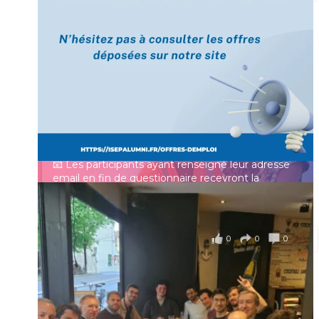
[Enquête IESF 2026] Top départ 🚀
Prénom
👩‍🎓 Ingénieurs diplômés, vous avez jusqu’au 31
mai pour participer et faire entendre votre voix !
Identifiant ou e-mail
Depuis plus de 60 ans, cette enquête vise à établir
un panorama complet de la situation socio-
professionnelle des ingénieurs et scientifiques
Mot de passe
français.
📧 Les participants ayant renseigné leur adresse
email en fin de questionnaire recevront la
synthèse des résultats
...
Voir plus
Se souvenir de moi
il y a 4 mois
0
0
0
Voir sur Facebook
·
Partager
Connexion