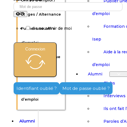
Offres d’emploi /
Publier une
d’emploi
Stages / Alternance
Formation 
Se souvenir de moi
Publier une offre
Isep
d’emploi
Connexion
Aide à la r
Formation continue
d’emploi
Isep
Alumni
Clubs
Aide à la recherche
Identifiant oublié ?
Mot de passe oublié ?
Interviews
d’emploi
Ils ont fait 
Alumni
Paroles d’