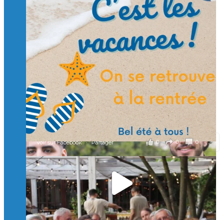
Suivre sur Instagram
Charger plus
🙏 Soutenez l’Isep via la taxe d’apprentissage 2026
et contribuons ensemble à former les générations
d’ingénieurs de demain. 🙏
Merci à tous !
🎯 Taxe d’apprentissage 2026 : avec l'Isep, investissez pour
un numérique au service de l'humain !
À l’Isep, nous formons des ingénieurs, des bachelors, des
Mastères Spécialisés, qui allient excellence technologique et
valeurs humaines, au cœur de notre pro
...
Voir plus
il y a 2 mois
0
0
0
Voir sur Facebook
·
Partager
🚀Afterwork à Genève 🚀
🥳 Le 22 avril dernier, 14 Alumni vivant / travaillant
en Suisse ont partagé un moment convivial de
retrouvailles et d'échanges !