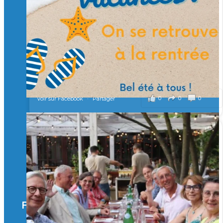
Merci à tous !
🎯 Taxe d’apprentissage 2026 : avec l'Isep, investissez pour
un numérique au service de l'humain !
À l’Isep, nous formons des ingénieurs, des bachelors, des
Mastères Spécialisés, qui allient excellence technologique et
valeurs humaines, au cœur de notre pro
...
Voir plus
il y a 2 mois
0
0
0
Voir sur Facebook
·
Partager
🚀Afterwork à Genève 🚀
🥳 Le 22 avril dernier, 14 Alumni vivant / travaillant
en Suisse ont partagé un moment convivial de
retrouvailles et d'échanges !
Merci à tous pour votre présence et à Alexandre
CHEA pour l'organisation !
Facebook
il y a 3 mois