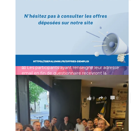
[Enquête IESF 2026] Top départ 🚀
Prénom
👩‍🎓 Ingénieurs diplômés, vous avez jusqu’au 31
mai pour participer et faire entendre votre voix !
Identifiant ou e-mail
Depuis plus de 60 ans, cette enquête vise à établir
un panorama complet de la situation socio-
professionnelle des ingénieurs et scientifiques
Mot de passe
français.
📧 Les participants ayant renseigné leur adresse
email en fin de questionnaire recevront la
synthèse des résultats
...
Voir plus
Se souvenir de moi
il y a 4 mois
0
0
0
Voir sur Facebook
·
Partager
Connexion