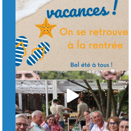
🙏 Soutenez l’Isep via la taxe d’apprentissage 2026
et contribuons ensemble à former les générations
d’ingénieurs de demain. 🙏
Merci à tous !
🎯 Taxe d’apprentissage 2026 : avec l'Isep, investissez pour
un numérique au service de l'humain !
À l’Isep, nous formons des ingénieurs, des bachelors, des
Mastères Spécialisés, qui allient excellence technologique et
valeurs humaines, au cœur de notre pro
...
Voir plus
il y a 2 mois
0
0
0
Voir sur Facebook
·
Partager
🚀Afterwork à Genève 🚀
🥳 Le 22 avril dernier, 14 Alumni vivant / travaillant
en Suisse ont partagé un moment convivial de
retrouvailles et d'échanges !
Merci à tous pour votre présence et à Alexandre