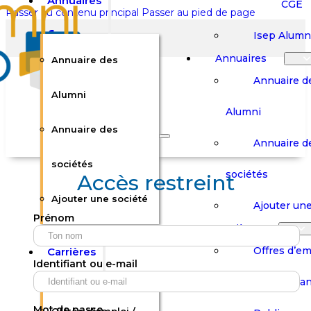
Annuaires
CGE
Passer au contenu principal
Passer au pied de page
Isep Alumn
Annuaires
Annuaire des
Annuaire d
Alumni
Alumni
Rechercher sur le site
Annuaire des
Annuaire d
Rechercher
sociétés
sociétés
Accès restreint
Ajouter une société
×
Ajouter une
Prénom
0
Carrières
Offres d’em
Carrières
Panier
Panier
Identifiant ou e-mail
Boutique
Boutique
Stages / Alterna
Se
Se
Votre panier est vide.
Connecter
Connecter
Mot de passe