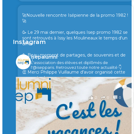
🚀Nouvelle rencontre Isépienne de la promo 1982 !
🚀
🥳 Le 29 mai dernier, quelques Isep promo 1982 se
sont retrouvés à Issy les Moulineaux le temps d'un
Instagram
diner !
🥳 Beau moment de partages, de souvenirs et de
isepalumni
rires !
L'association des élèves et diplômés de
l'@isepparis.
Retrouvez toute notre actualité 👇
👏 Merci Philippe Vuillaume d'avoir organisé cette
rencontre !
il y a 2 mois
2
0
0
Voir sur Facebook
·
Partager
🙏 Soutenez l’Isep via la taxe d’apprentissage 2026
et contribuons ensemble à former les générations
d’ingénieurs de demain. 🙏