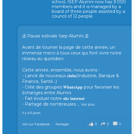
school, ISEP Alumni now has 9.000
members and it is managed by a
board of three people assisted by a
council of 12 people
⛱️ Pause estivale Isep Alumni ⛱️
Avant de tourner la page de cette année, un
immense merci à tous ceux qui font vivre notre
réseau au quotidien.
Cette année, ensemble, nous avons :
- Lancé de nouveaux 𝐜𝐥𝐮𝐛𝐬(Industrie, Banque &
Finance, Santé...)
- Créé des groupes 𝐖𝐡𝐚𝐭𝐬𝐀𝐩𝐩 pour favoriser les
échanges entre Alumni
- Fait évoluer notre 𝐬𝐢𝐭𝐞 𝐢𝐧𝐭𝐞𝐫𝐧𝐞𝐭
- Partagé de nombreuses
...
Voir plus
il y a 6 jours
0
0
0
Voir sur Facebook
·
Partager