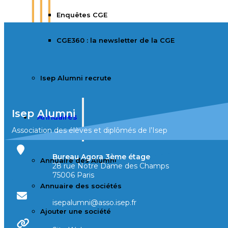
Enquêtes CGE
CGE360 : la newsletter de la CGE
Isep Alumni recrute
Isep Alumni
Annuaires
Association des élèves et diplômés de l’Isep
Bureau Agora 3ème étage
Annuaire des Alumni
28 rue Notre Dame des Champs
75006 Paris
Annuaire des sociétés
isepalumni@asso.isep.fr
Ajouter une société