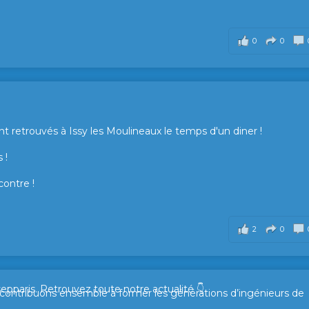
0
0
t retrouvés à Issy les Moulineaux le temps d'un diner !
 !
contre !
2
0
sepparis.
Retrouvez toute notre actualité 👇
t contribuons ensemble à former les générations d’ingénieurs de