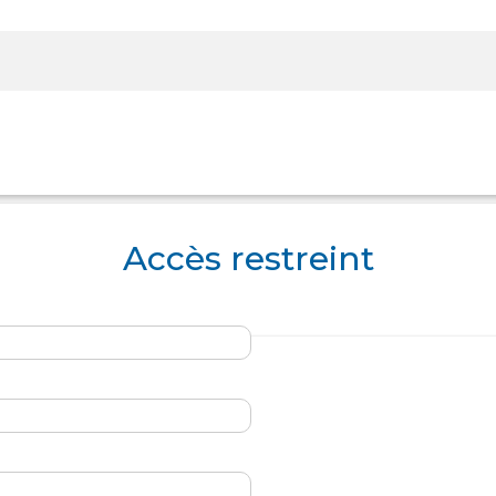
Rechercher sur le site
Accès restreint
Panier
Panier
Boutique
Boutique
Se Connecter
Se Connecter