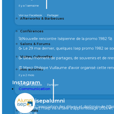
il y a 1 semaine
Voir sur Facebook
·
Partager
Afterworks & Barbecues
Conférences
🚀Nouvelle rencontre Isépienne de la promo 1982 !🚀
Salons & Forums
🥳 Le 29 mai dernier, quelques Isep promo 1982 se son
Visites Culturelles
🥳 Beau moment de partages, de souvenirs et de rires
👏 Merci Philippe Vuillaume d'avoir organisé cette ren
Nos activités
il y a 2 mois
Instagram
Voir sur Facebook
·
Partager
Communication
isepalumni
L'association des élèves et diplômés de l'@i
🙏 Soutenez l’Isep via la taxe d’apprentissage 2026 e
Actualités
demain. 🙏