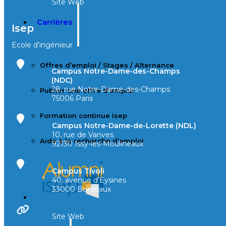
Site Web
Carrières
Isep
Ecole d’ingénieur
Offres d’emploi / Stages / Alternance
Campus Notre-Dame-des-Champs
(NDC)
28, rue Notre-Dame-des-Champs
Publier une offre d’emploi
75006 Paris
Formation continue Isep
Campus Notre-Dame-de-Lorette (NDL)
10, rue de Vanves
Aide à la recherche d’emploi
92130 Issy-les-Moulineaux
Campus Tivoli
40, avenue d’Eysines
33000 Bordeaux
Site Web