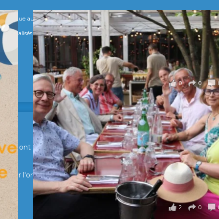
numérique au service de l'humain !
s Spécialisés, qui allient excellence technologique et valeurs humaines, au cœur
0
0
en Suisse ont partagé un moment convivial de retrouvailles et
pour l'organisation !
2
0