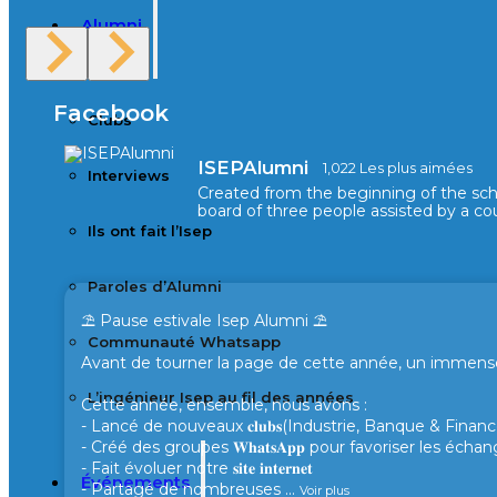
Alumni
Facebook
Clubs
ISEPAlumni
1,022 Les plus aimées
Interviews
Created from the beginning of the sc
board of three people assisted by a cou
Ils ont fait l’Isep
Paroles d’Alumni
⛱️ Pause estivale Isep Alumni ⛱️
Communauté Whatsapp
Avant de tourner la page de cette année, un immense 
L’ingénieur Isep au fil des années
Cette année, ensemble, nous avons :
- Lancé de nouveaux 𝐜𝐥𝐮𝐛𝐬(Industrie, Banque & Finance
- Créé des groupes 𝐖𝐡𝐚𝐭𝐬𝐀𝐩𝐩 pour favoriser les éc
- Fait évoluer notre 𝐬𝐢𝐭𝐞 𝐢𝐧𝐭𝐞𝐫𝐧𝐞𝐭
Événements
- Partagé de nombreuses
...
Voir plus