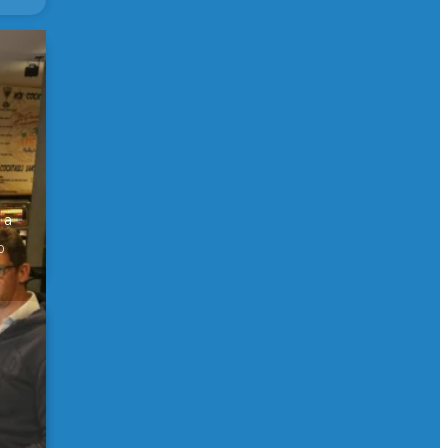
er
 a
0