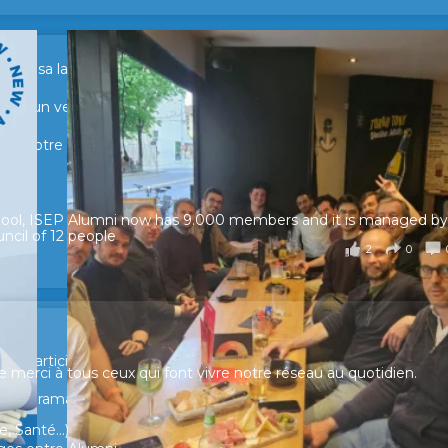
sur sa lancée ! 🚀🚀
tour d’un verre pour échanger, partager leurs expériences et raviv
e de notre réseau.
hool, ISEP Alumni now has 9.000 members and it is managed by
ncil of 12 people
2
0
ur participer et faire entendre votre voix !
merci à tous ceux qui font vivre notre réseau au quotidien.
n panorama complet de la situation socio-professionnelle des
, Santé...)