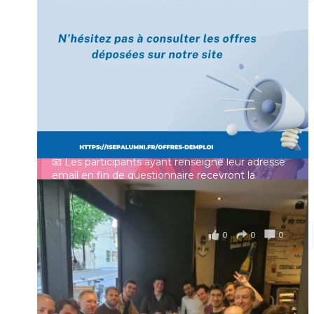
[Enquête IESF 2026] Top départ 🚀
Prénom
👩‍🎓 Ingénieurs diplômés, vous avez jusqu’au 31
mai pour participer et faire entendre votre voix !
Identifiant ou e-mail
Depuis plus de 60 ans, cette enquête vise à établir
un panorama complet de la situation socio-
professionnelle des ingénieurs et scientifiques
Mot de passe
français.
📧 Les participants ayant renseigné leur adresse
email en fin de questionnaire recevront la
synthèse des résultats
...
Voir plus
Se souvenir de moi
il y a 4 mois
0
0
0
Voir sur Facebook
·
Partager
Connexion