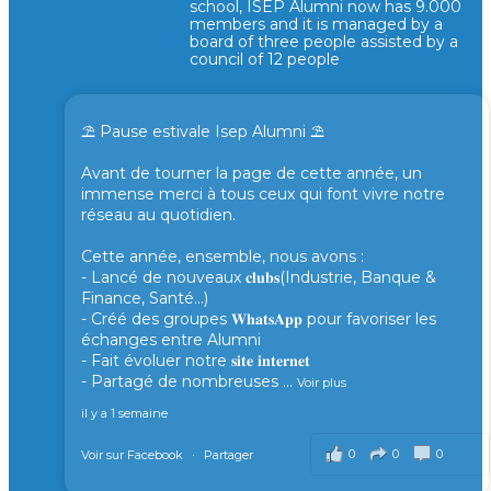
school, ISEP Alumni now has 9.000
members and it is managed by a
board of three people assisted by a
council of 12 people
⛱️ Pause estivale Isep Alumni ⛱️
Avant de tourner la page de cette année, un
immense merci à tous ceux qui font vivre notre
réseau au quotidien.
Cette année, ensemble, nous avons :
- Lancé de nouveaux 𝐜𝐥𝐮𝐛𝐬(Industrie, Banque &
Finance, Santé...)
- Créé des groupes 𝐖𝐡𝐚𝐭𝐬𝐀𝐩𝐩 pour favoriser les
échanges entre Alumni
- Fait évoluer notre 𝐬𝐢𝐭𝐞 𝐢𝐧𝐭𝐞𝐫𝐧𝐞𝐭
- Partagé de nombreuses
...
Voir plus
il y a 1 semaine
0
0
0
Voir sur Facebook
·
Partager