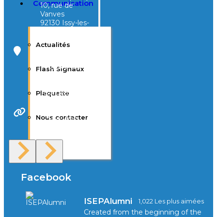
Communication
10, rue de
Vanves
92130 Issy-les-
Moulineaux
Actualités
Campus Tivoli
40, avenue
Flash Signaux
d’Eysines
33000
Bordeaux
Plaquette
Nous contacter
Site Web
F.A.Q
Facebook
ISEPAlumni
1,022 Les plus aimées
Created from the beginning of the