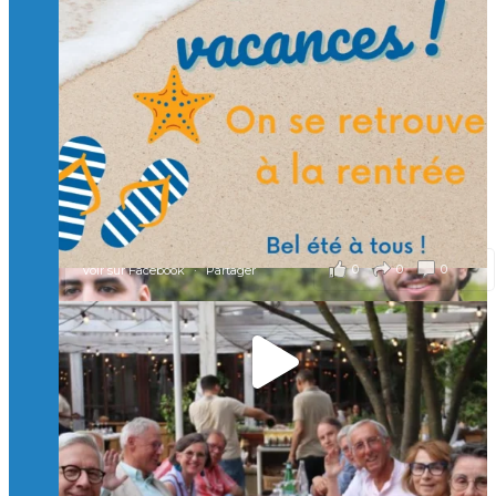
🙏 Soutenez l’Isep via la taxe d’apprentissage 2026
et contribuons ensemble à former les générations
d’ingénieurs de demain. 🙏
Merci à tous !
🎯 Taxe d’apprentissage 2026 : avec l'Isep, investissez pour
un numérique au service de l'humain !
À l’Isep, nous formons des ingénieurs, des bachelors, des
Mastères Spécialisés, qui allient excellence technologique et
valeurs humaines, au cœur de notre pro
...
Voir plus
il y a 2 mois
0
0
0
Voir sur Facebook
·
Partager
🚀Afterwork à Genève 🚀
🥳 Le 22 avril dernier, 14 Alumni vivant / travaillant
en Suisse ont partagé un moment convivial de
retrouvailles et d'échanges !
Merci à tous pour votre présence et à Alexandre