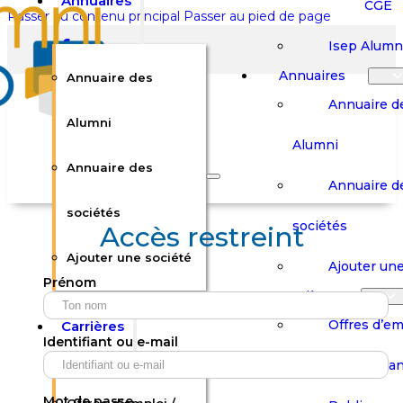
Annuaires
CGE
Passer au contenu principal
Passer au pied de page
Isep Alumn
Annuaires
Annuaire des
Annuaire d
Alumni
Alumni
Rechercher sur le site
Annuaire des
Annuaire d
Rechercher
sociétés
sociétés
Accès restreint
Ajouter une société
×
Ajouter une
Prénom
0
Carrières
Offres d’em
Carrières
Panier
Panier
Identifiant ou e-mail
Boutique
Boutique
Stages / Alterna
Se
Se
Votre panier est vide.
Connecter
Connecter
Mot de passe