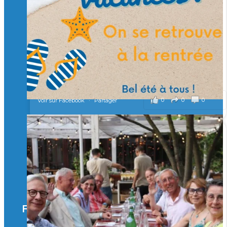
Merci à tous !
🎯 Taxe d’apprentissage 2026 : avec l'Isep, investissez pour
un numérique au service de l'humain !
À l’Isep, nous formons des ingénieurs, des bachelors, des
Mastères Spécialisés, qui allient excellence technologique et
valeurs humaines, au cœur de notre pro
...
Voir plus
il y a 2 mois
0
0
0
Voir sur Facebook
·
Partager
🚀Afterwork à Genève 🚀
🥳 Le 22 avril dernier, 14 Alumni vivant / travaillant
en Suisse ont partagé un moment convivial de
retrouvailles et d'échanges !
Merci à tous pour votre présence et à Alexandre
CHEA pour l'organisation !
Facebook
il y a 3 mois