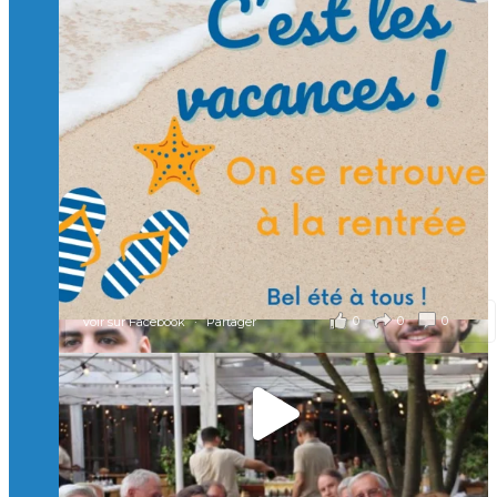
Suivre sur Instagram
Charger plus
🙏 Soutenez l’Isep via la taxe d’apprentissage 2026
et contribuons ensemble à former les générations
d’ingénieurs de demain. 🙏
Merci à tous !
🎯 Taxe d’apprentissage 2026 : avec l'Isep, investissez pour
un numérique au service de l'humain !
À l’Isep, nous formons des ingénieurs, des bachelors, des
Mastères Spécialisés, qui allient excellence technologique et
valeurs humaines, au cœur de notre pro
...
Voir plus
il y a 2 mois
0
0
0
Voir sur Facebook
·
Partager
🚀Afterwork à Genève 🚀
🥳 Le 22 avril dernier, 14 Alumni vivant / travaillant
en Suisse ont partagé un moment convivial de
retrouvailles et d'échanges !