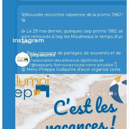
🚀Nouvelle rencontre Isépienne de la promo 1982 !
🚀
🥳 Le 29 mai dernier, quelques Isep promo 1982 se
sont retrouvés à Issy les Moulineaux le temps d'un
Instagram
diner !
🥳 Beau moment de partages, de souvenirs et de
isepalumni
rires !
L'association des élèves et diplômés de
l'@isepparis.
Retrouvez toute notre actualité 👇
👏 Merci Philippe Vuillaume d'avoir organisé cette
rencontre !
il y a 2 mois
2
0
0
Voir sur Facebook
·
Partager
🙏 Soutenez l’Isep via la taxe d’apprentissage 2026
et contribuons ensemble à former les générations
d’ingénieurs de demain. 🙏