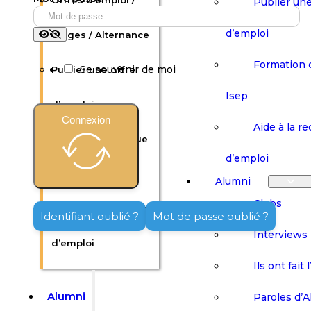
Offres d’emploi /
Publier une
d’emploi
Stages / Alternance
Formation 
Se souvenir de moi
Publier une offre
Isep
d’emploi
Connexion
Aide à la r
Formation continue
d’emploi
Isep
Alumni
Clubs
Aide à la recherche
Identifiant oublié ?
Mot de passe oublié ?
Interviews
d’emploi
Ils ont fait 
Alumni
Paroles d’