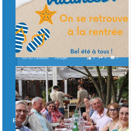
Merci à tous !
🎯 Taxe d’apprentissage 2026 : avec l'Isep, investissez pour
un numérique au service de l'humain !
À l’Isep, nous formons des ingénieurs, des bachelors, des
Mastères Spécialisés, qui allient excellence technologique et
valeurs humaines, au cœur de notre pro
...
Voir plus
il y a 2 mois
0
0
0
Voir sur Facebook
·
Partager
🚀Afterwork à Genève 🚀
🥳 Le 22 avril dernier, 14 Alumni vivant / travaillant
en Suisse ont partagé un moment convivial de
retrouvailles et d'échanges !
Merci à tous pour votre présence et à Alexandre
CHEA pour l'organisation !
Facebook
il y a 3 mois