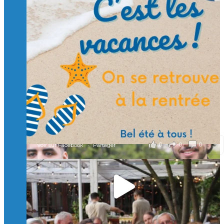
Suivre sur Instagram
Charger plus
🙏 Soutenez l’Isep via la taxe d’apprentissage 2026
et contribuons ensemble à former les générations
d’ingénieurs de demain. 🙏
Merci à tous !
🎯 Taxe d’apprentissage 2026 : avec l'Isep, investissez pour
un numérique au service de l'humain !
À l’Isep, nous formons des ingénieurs, des bachelors, des
Mastères Spécialisés, qui allient excellence technologique et
valeurs humaines, au cœur de notre pro
...
Voir plus
il y a 2 mois
0
0
0
Voir sur Facebook
·
Partager
🚀Afterwork à Genève 🚀
🥳 Le 22 avril dernier, 14 Alumni vivant / travaillant
en Suisse ont partagé un moment convivial de
retrouvailles et d'échanges !