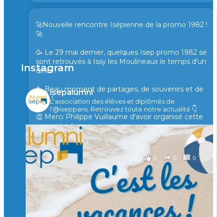
🚀Nouvelle rencontre Isépienne de la promo 1982 !
🚀
🥳 Le 29 mai dernier, quelques Isep promo 1982 se
sont retrouvés à Issy les Moulineaux le temps d'un
Instagram
diner !
🥳 Beau moment de partages, de souvenirs et de
isepalumni
rires !
L'association des élèves et diplômés de
l'@isepparis.
Retrouvez toute notre actualité 👇
👏 Merci Philippe Vuillaume d'avoir organisé cette
rencontre !
il y a 2 mois
2
0
0
Voir sur Facebook
·
Partager
🙏 Soutenez l’Isep via la taxe d’apprentissage 2026
et contribuons ensemble à former les générations
d’ingénieurs de demain. 🙏