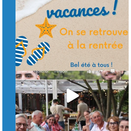
🙏 Soutenez l’Isep via la taxe d’apprentissage 2026
et contribuons ensemble à former les générations
d’ingénieurs de demain. 🙏
Merci à tous !
🎯 Taxe d’apprentissage 2026 : avec l'Isep, investissez pour
un numérique au service de l'humain !
À l’Isep, nous formons des ingénieurs, des bachelors, des
Mastères Spécialisés, qui allient excellence technologique et
valeurs humaines, au cœur de notre pro
...
Voir plus
il y a 2 mois
0
0
0
Voir sur Facebook
·
Partager
🚀Afterwork à Genève 🚀
🥳 Le 22 avril dernier, 14 Alumni vivant / travaillant
en Suisse ont partagé un moment convivial de
retrouvailles et d'échanges !
Merci à tous pour votre présence et à Alexandre