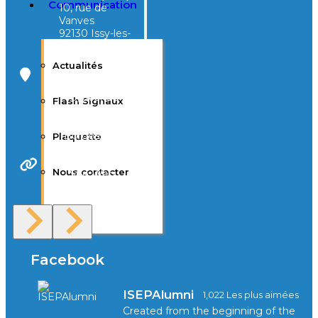
Communication
10, rue de
Vanves
92130 Issy-les-
Moulineaux
Actualités
Campus Tivoli
40, avenue
Flash Signaux
d’Eysines
33000
Bordeaux
Plaquette
Nous contacter
Site Web
F.A.Q
Facebook
ISEPAlumni
1,022 Les plus aimées
Created from the beginning of the