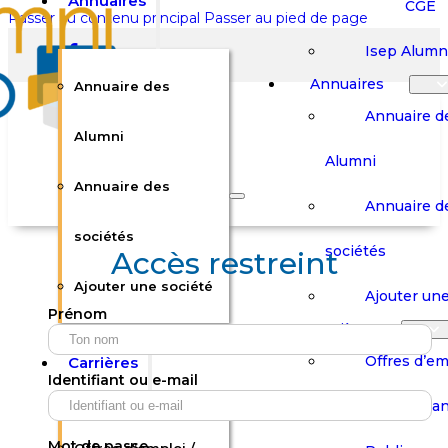
Annuaires
CGE
Passer au contenu principal
Passer au pied de page
Isep Alumn
Annuaires
Annuaire des
Annuaire d
Alumni
Alumni
Rechercher sur le site
Annuaire des
Annuaire d
Rechercher
sociétés
sociétés
Accès restreint
Ajouter une société
×
Ajouter une
Prénom
0
Carrières
Offres d’em
Carrières
Panier
Panier
Identifiant ou e-mail
Boutique
Boutique
Stages / Alterna
Se
Se
Votre panier est vide.
Connecter
Connecter
Mot de passe