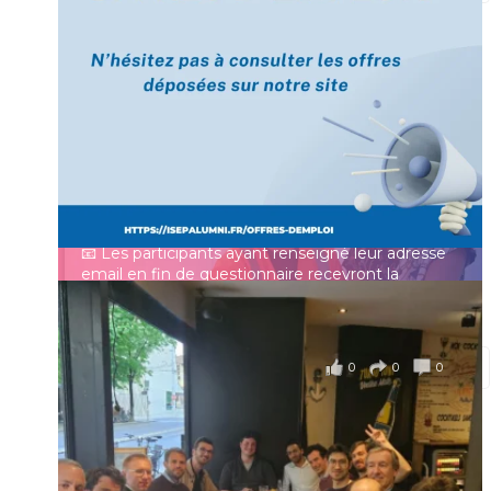
[Enquête IESF 2026] Top départ 🚀
Prénom
👩‍🎓 Ingénieurs diplômés, vous avez jusqu’au 31
mai pour participer et faire entendre votre voix !
Identifiant ou e-mail
Depuis plus de 60 ans, cette enquête vise à établir
un panorama complet de la situation socio-
professionnelle des ingénieurs et scientifiques
Mot de passe
français.
📧 Les participants ayant renseigné leur adresse
email en fin de questionnaire recevront la
synthèse des résultats
...
Voir plus
Se souvenir de moi
il y a 4 mois
0
0
0
Voir sur Facebook
·
Partager
Connexion