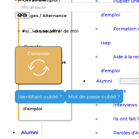
Offres d’emploi /
Publier une
d’emploi
Stages / Alternance
Formation 
Se souvenir de moi
Publier une offre
Isep
d’emploi
Connexion
Aide à la r
Formation continue
d’emploi
Isep
Alumni
Clubs
Aide à la recherche
Identifiant oublié ?
Mot de passe oublié ?
Interviews
d’emploi
Ils ont fait 
Alumni
Paroles d’