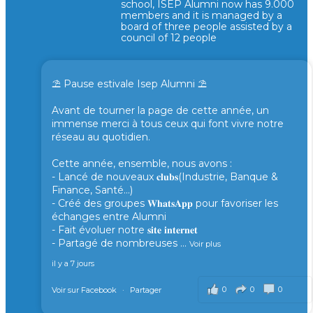
school, ISEP Alumni now has 9.000
members and it is managed by a
board of three people assisted by a
council of 12 people
⛱️ Pause estivale Isep Alumni ⛱️
Avant de tourner la page de cette année, un
immense merci à tous ceux qui font vivre notre
réseau au quotidien.
Cette année, ensemble, nous avons :
- Lancé de nouveaux 𝐜𝐥𝐮𝐛𝐬(Industrie, Banque &
Finance, Santé...)
- Créé des groupes 𝐖𝐡𝐚𝐭𝐬𝐀𝐩𝐩 pour favoriser les
échanges entre Alumni
- Fait évoluer notre 𝐬𝐢𝐭𝐞 𝐢𝐧𝐭𝐞𝐫𝐧𝐞𝐭
- Partagé de nombreuses
...
Voir plus
il y a 7 jours
0
0
0
Voir sur Facebook
·
Partager