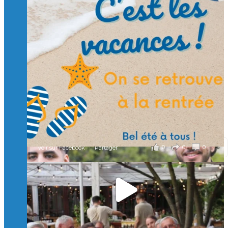
Suivre sur Instagram
Charger plus
🙏 Soutenez l’Isep via la taxe d’apprentissage 2026
et contribuons ensemble à former les générations
d’ingénieurs de demain. 🙏
Merci à tous !
🎯 Taxe d’apprentissage 2026 : avec l'Isep, investissez pour
un numérique au service de l'humain !
À l’Isep, nous formons des ingénieurs, des bachelors, des
Mastères Spécialisés, qui allient excellence technologique et
valeurs humaines, au cœur de notre pro
...
Voir plus
il y a 2 mois
0
0
0
Voir sur Facebook
·
Partager
🚀Afterwork à Genève 🚀
🥳 Le 22 avril dernier, 14 Alumni vivant / travaillant
en Suisse ont partagé un moment convivial de
retrouvailles et d'échanges !