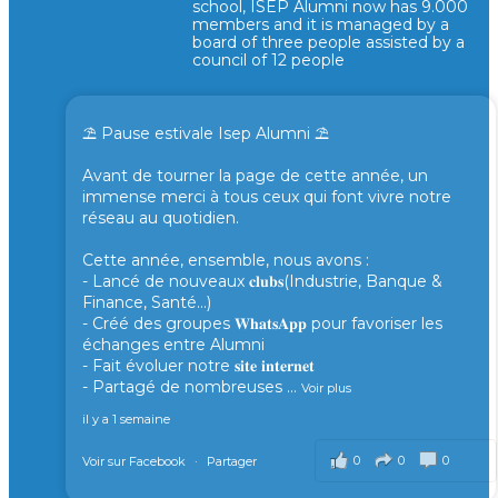
school, ISEP Alumni now has 9.000
members and it is managed by a
board of three people assisted by a
council of 12 people
⛱️ Pause estivale Isep Alumni ⛱️
Avant de tourner la page de cette année, un
immense merci à tous ceux qui font vivre notre
réseau au quotidien.
Cette année, ensemble, nous avons :
- Lancé de nouveaux 𝐜𝐥𝐮𝐛𝐬(Industrie, Banque &
Finance, Santé...)
- Créé des groupes 𝐖𝐡𝐚𝐭𝐬𝐀𝐩𝐩 pour favoriser les
échanges entre Alumni
- Fait évoluer notre 𝐬𝐢𝐭𝐞 𝐢𝐧𝐭𝐞𝐫𝐧𝐞𝐭
- Partagé de nombreuses
...
Voir plus
il y a 1 semaine
0
0
0
Voir sur Facebook
·
Partager