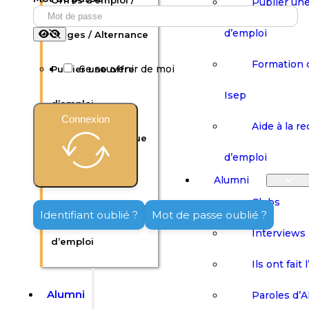
Offres d’emploi /
Publier une
d’emploi
Stages / Alternance
Formation 
Se souvenir de moi
Publier une offre
Isep
d’emploi
Connexion
Aide à la r
Formation continue
d’emploi
Isep
Alumni
Clubs
Aide à la recherche
Identifiant oublié ?
Mot de passe oublié ?
Interviews
d’emploi
Ils ont fait 
Alumni
Paroles d’