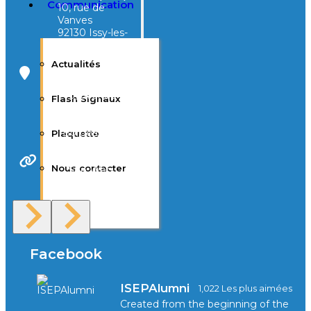
Communication
10, rue de
Vanves
92130 Issy-les-
Moulineaux
Actualités
Campus Tivoli
40, avenue
Flash Signaux
d’Eysines
33000
Bordeaux
Plaquette
Nous contacter
Site Web
F.A.Q
Facebook
ISEPAlumni
1,022 Les plus aimées
Created from the beginning of the