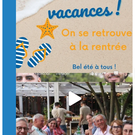
🙏 Soutenez l’Isep via la taxe d’apprentissage 2026
et contribuons ensemble à former les générations
d’ingénieurs de demain. 🙏
Merci à tous !
🎯 Taxe d’apprentissage 2026 : avec l'Isep, investissez pour
un numérique au service de l'humain !
À l’Isep, nous formons des ingénieurs, des bachelors, des
Mastères Spécialisés, qui allient excellence technologique et
valeurs humaines, au cœur de notre pro
...
Voir plus
il y a 2 mois
0
0
0
Voir sur Facebook
·
Partager
🚀Afterwork à Genève 🚀
🥳 Le 22 avril dernier, 14 Alumni vivant / travaillant
en Suisse ont partagé un moment convivial de
retrouvailles et d'échanges !
Merci à tous pour votre présence et à Alexandre