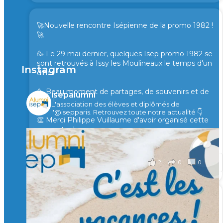
🚀Nouvelle rencontre Isépienne de la promo 1982 !
🚀
🥳 Le 29 mai dernier, quelques Isep promo 1982 se
sont retrouvés à Issy les Moulineaux le temps d'un
Instagram
diner !
🥳 Beau moment de partages, de souvenirs et de
isepalumni
rires !
L'association des élèves et diplômés de
l'@isepparis.
Retrouvez toute notre actualité 👇
👏 Merci Philippe Vuillaume d'avoir organisé cette
rencontre !
il y a 2 mois
2
0
0
Voir sur Facebook
·
Partager
🙏 Soutenez l’Isep via la taxe d’apprentissage 2026
et contribuons ensemble à former les générations
d’ingénieurs de demain. 🙏