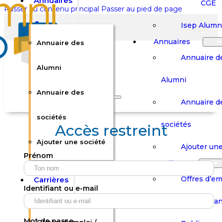
Annuaires
CGE
Passer au contenu principal
Passer au pied de page
Isep Alumn
Annuaires
Annuaire des
Annuaire d
Alumni
Alumni
Rechercher sur le site
Annuaire des
Annuaire d
Rechercher
sociétés
sociétés
Accès restreint
Ajouter une société
×
Ajouter une
Prénom
0
Carrières
Offres d’em
Carrières
Panier
Panier
Identifiant ou e-mail
Boutique
Boutique
Stages / Alterna
Se
Se
Votre panier est vide.
Connecter
Connecter
Mot de passe