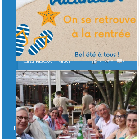
Merci à tous !
🎯 Taxe d’apprentissage 2026 : avec l'Isep, investissez pour
un numérique au service de l'humain !
À l’Isep, nous formons des ingénieurs, des bachelors, des
Mastères Spécialisés, qui allient excellence technologique et
valeurs humaines, au cœur de notre pro
...
Voir plus
il y a 2 mois
0
0
0
Voir sur Facebook
·
Partager
🚀Afterwork à Genève 🚀
🥳 Le 22 avril dernier, 14 Alumni vivant / travaillant
en Suisse ont partagé un moment convivial de
retrouvailles et d'échanges !
Merci à tous pour votre présence et à Alexandre
CHEA pour l'organisation !
Facebook
il y a 3 mois