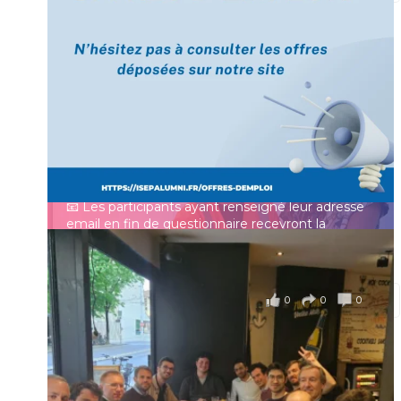
[Enquête IESF 2026] Top départ 🚀
Prénom
👩‍🎓 Ingénieurs diplômés, vous avez jusqu’au 31
mai pour participer et faire entendre votre voix !
Identifiant ou e-mail
Depuis plus de 60 ans, cette enquête vise à établir
un panorama complet de la situation socio-
professionnelle des ingénieurs et scientifiques
Mot de passe
français.
📧 Les participants ayant renseigné leur adresse
email en fin de questionnaire recevront la
synthèse des résultats
...
Voir plus
Se souvenir de moi
il y a 4 mois
0
0
0
Voir sur Facebook
·
Partager
Connexion