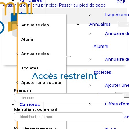
Annuaires
CGE
Passer au contenu principal
Passer au pied de page
Isep Alumn
Annuaires
Annuaire des
Annuaire d
Alumni
Alumni
Rechercher sur le site
Annuaire des
Annuaire d
Rechercher
sociétés
sociétés
Accès restreint
Ajouter une société
×
Ajouter une
Prénom
0
Carrières
Offres d’em
Carrières
Panier
Panier
Identifiant ou e-mail
Boutique
Boutique
Stages / Alterna
Se
Se
Votre panier est vide.
Connecter
Connecter
Mot de passe