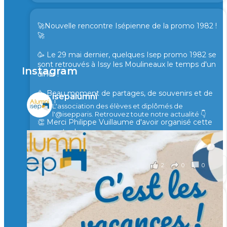
🚀Nouvelle rencontre Isépienne de la promo 1982 !
🚀
🥳 Le 29 mai dernier, quelques Isep promo 1982 se
sont retrouvés à Issy les Moulineaux le temps d'un
Instagram
diner !
🥳 Beau moment de partages, de souvenirs et de
isepalumni
rires !
L'association des élèves et diplômés de
l'@isepparis.
Retrouvez toute notre actualité 👇
👏 Merci Philippe Vuillaume d'avoir organisé cette
rencontre !
il y a 2 mois
2
0
0
Voir sur Facebook
·
Partager
🙏 Soutenez l’Isep via la taxe d’apprentissage 2026
et contribuons ensemble à former les générations
d’ingénieurs de demain. 🙏