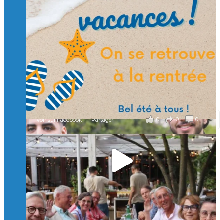
🙏 Soutenez l’Isep via la taxe d’apprentissage 2026
et contribuons ensemble à former les générations
d’ingénieurs de demain. 🙏
Merci à tous !
🎯 Taxe d’apprentissage 2026 : avec l'Isep, investissez pour
un numérique au service de l'humain !
À l’Isep, nous formons des ingénieurs, des bachelors, des
Mastères Spécialisés, qui allient excellence technologique et
valeurs humaines, au cœur de notre pro
...
Voir plus
il y a 2 mois
0
0
0
Voir sur Facebook
·
Partager
🚀Afterwork à Genève 🚀
🥳 Le 22 avril dernier, 14 Alumni vivant / travaillant
en Suisse ont partagé un moment convivial de
retrouvailles et d'échanges !
Merci à tous pour votre présence et à Alexandre