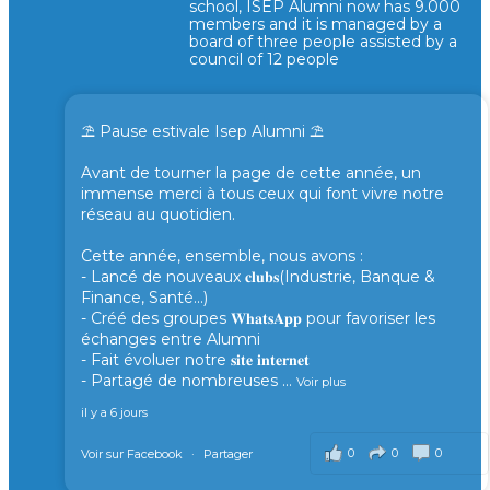
school, ISEP Alumni now has 9.000
members and it is managed by a
board of three people assisted by a
council of 12 people
⛱️ Pause estivale Isep Alumni ⛱️
Avant de tourner la page de cette année, un
immense merci à tous ceux qui font vivre notre
réseau au quotidien.
Cette année, ensemble, nous avons :
- Lancé de nouveaux 𝐜𝐥𝐮𝐛𝐬(Industrie, Banque &
Finance, Santé...)
- Créé des groupes 𝐖𝐡𝐚𝐭𝐬𝐀𝐩𝐩 pour favoriser les
échanges entre Alumni
- Fait évoluer notre 𝐬𝐢𝐭𝐞 𝐢𝐧𝐭𝐞𝐫𝐧𝐞𝐭
- Partagé de nombreuses
...
Voir plus
il y a 6 jours
0
0
0
Voir sur Facebook
·
Partager