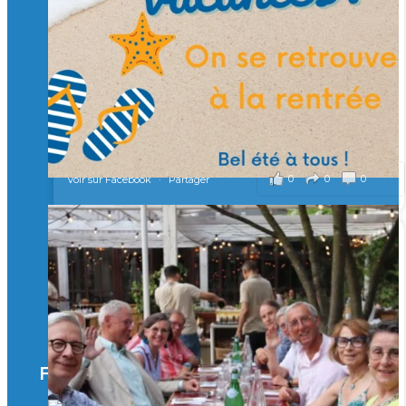
Merci à tous !
🎯 Taxe d’apprentissage 2026 : avec l'Isep, investissez pour
un numérique au service de l'humain !
À l’Isep, nous formons des ingénieurs, des bachelors, des
Mastères Spécialisés, qui allient excellence technologique et
valeurs humaines, au cœur de notre pro
...
Voir plus
il y a 2 mois
0
0
0
Voir sur Facebook
·
Partager
🚀Afterwork à Genève 🚀
🥳 Le 22 avril dernier, 14 Alumni vivant / travaillant
en Suisse ont partagé un moment convivial de
retrouvailles et d'échanges !
Merci à tous pour votre présence et à Alexandre
CHEA pour l'organisation !
Facebook
il y a 3 mois