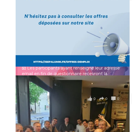
[Enquête IESF 2026] Top départ 🚀
Prénom
👩‍🎓 Ingénieurs diplômés, vous avez jusqu’au 31
mai pour participer et faire entendre votre voix !
Identifiant ou e-mail
Depuis plus de 60 ans, cette enquête vise à établir
un panorama complet de la situation socio-
professionnelle des ingénieurs et scientifiques
Mot de passe
français.
📧 Les participants ayant renseigné leur adresse
email en fin de questionnaire recevront la
synthèse des résultats
...
Voir plus
Se souvenir de moi
il y a 4 mois
0
0
0
Voir sur Facebook
·
Partager
Connexion