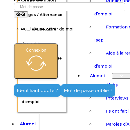
Offres d’emploi /
Publier une
d’emploi
Stages / Alternance
Formation 
Se souvenir de moi
Publier une offre
Isep
d’emploi
Connexion
Aide à la r
Formation continue
d’emploi
Isep
Alumni
Clubs
Aide à la recherche
Identifiant oublié ?
Mot de passe oublié ?
Interviews
d’emploi
Ils ont fait 
Alumni
Paroles d’