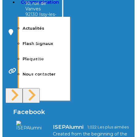
Communication
10, rue de
Vanves
92130 Issy-les-
Moulineaux
Actualités
Campus Tivoli
40, avenue
Flash Signaux
d’Eysines
33000
Bordeaux
Plaquette
Nous contacter
Site Web
F.A.Q
Facebook
ISEPAlumni
1,022 Les plus aimées
Created from the beginning of the