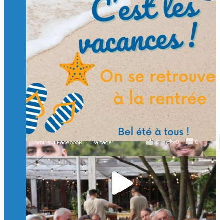
Suivre sur Instagram
Charger plus
🙏 Soutenez l’Isep via la taxe d’apprentissage 2026
et contribuons ensemble à former les générations
d’ingénieurs de demain. 🙏
Merci à tous !
🎯 Taxe d’apprentissage 2026 : avec l'Isep, investissez pour
un numérique au service de l'humain !
À l’Isep, nous formons des ingénieurs, des bachelors, des
Mastères Spécialisés, qui allient excellence technologique et
valeurs humaines, au cœur de notre pro
...
Voir plus
il y a 2 mois
0
0
0
Voir sur Facebook
·
Partager
🚀Afterwork à Genève 🚀
🥳 Le 22 avril dernier, 14 Alumni vivant / travaillant
en Suisse ont partagé un moment convivial de
retrouvailles et d'échanges !