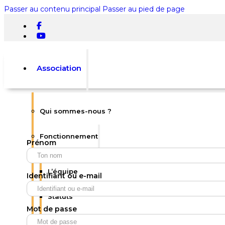
Passer au contenu principal
Passer au pied de page
Association
Qui sommes-nous ?
Rechercher
Fonctionnement
Prénom
×
0
L’équipe
Identifiant ou e-mail
Statuts
Mot de passe
Votre panier est vide.
Règlement intérieur