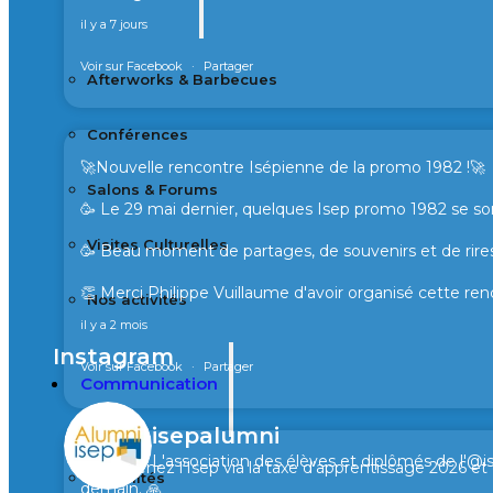
il y a 7 jours
Voir sur Facebook
·
Partager
Afterworks & Barbecues
Conférences
🚀Nouvelle rencontre Isépienne de la promo 1982 !🚀
Salons & Forums
🥳 Le 29 mai dernier, quelques Isep promo 1982 se son
Visites Culturelles
🥳 Beau moment de partages, de souvenirs et de rires
👏 Merci Philippe Vuillaume d'avoir organisé cette ren
Nos activités
il y a 2 mois
Instagram
Voir sur Facebook
·
Partager
Communication
isepalumni
L'association des élèves et diplômés de l'@i
🙏 Soutenez l’Isep via la taxe d’apprentissage 2026 e
Actualités
demain. 🙏