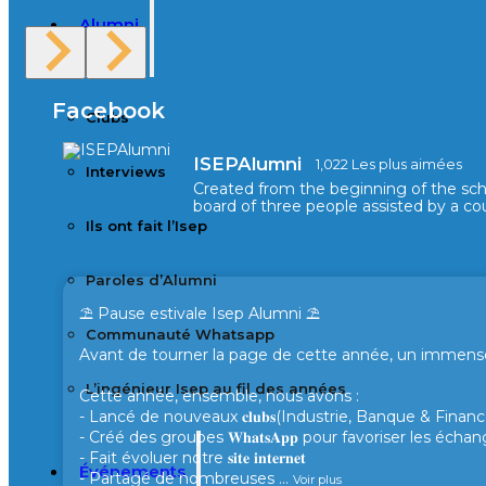
Alumni
Facebook
Clubs
ISEPAlumni
1,022 Les plus aimées
Interviews
Created from the beginning of the sc
board of three people assisted by a cou
Ils ont fait l’Isep
Paroles d’Alumni
⛱️ Pause estivale Isep Alumni ⛱️
Communauté Whatsapp
Avant de tourner la page de cette année, un immense 
L’ingénieur Isep au fil des années
Cette année, ensemble, nous avons :
- Lancé de nouveaux 𝐜𝐥𝐮𝐛𝐬(Industrie, Banque & Finance
- Créé des groupes 𝐖𝐡𝐚𝐭𝐬𝐀𝐩𝐩 pour favoriser les éc
- Fait évoluer notre 𝐬𝐢𝐭𝐞 𝐢𝐧𝐭𝐞𝐫𝐧𝐞𝐭
Événements
- Partagé de nombreuses
...
Voir plus