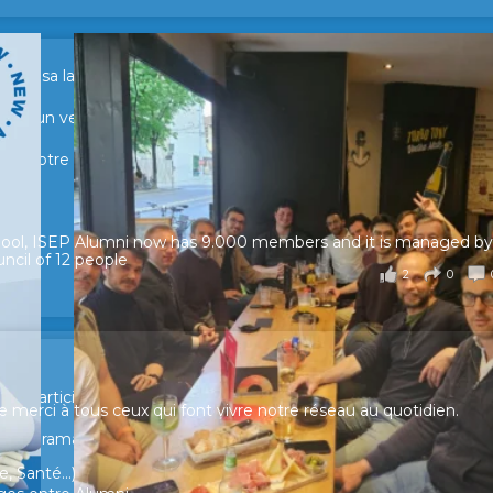
sur sa lancée ! 🚀🚀
tour d’un verre pour échanger, partager leurs expériences et raviv
e de notre réseau.
hool, ISEP Alumni now has 9.000 members and it is managed by
ncil of 12 people
2
0
ur participer et faire entendre votre voix !
merci à tous ceux qui font vivre notre réseau au quotidien.
n panorama complet de la situation socio-professionnelle des
, Santé...)