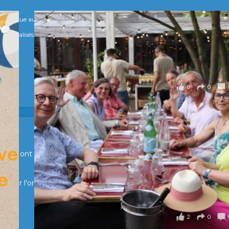
numérique au service de l'humain !
s Spécialisés, qui allient excellence technologique et valeurs humaines, au cœur
0
0
en Suisse ont partagé un moment convivial de retrouvailles et
pour l'organisation !
2
0