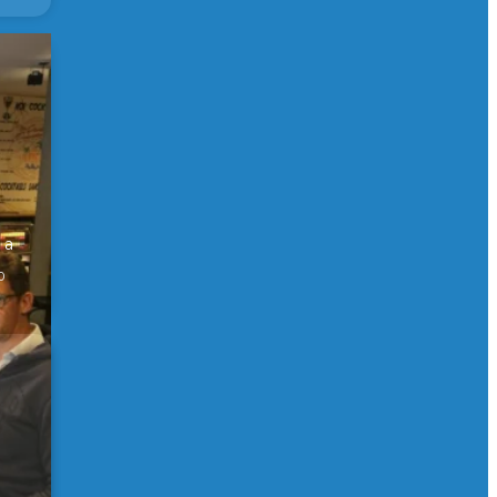
er
 a
0