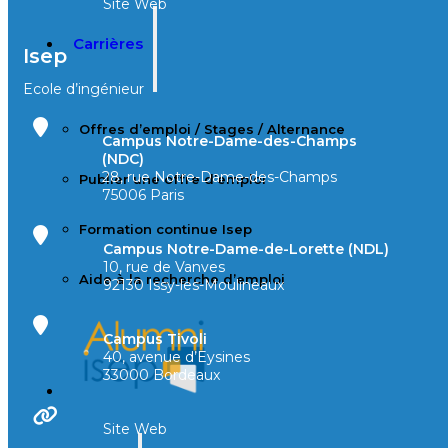
Site Web
Carrières
Isep
Ecole d’ingénieur
Offres d’emploi / Stages / Alternance
Campus Notre-Dame-des-Champs
(NDC)
28, rue Notre-Dame-des-Champs
Publier une offre d’emploi
75006 Paris
Formation continue Isep
Campus Notre-Dame-de-Lorette (NDL)
10, rue de Vanves
Aide à la recherche d’emploi
92130 Issy-les-Moulineaux
Campus Tivoli
40, avenue d’Eysines
33000 Bordeaux
Site Web