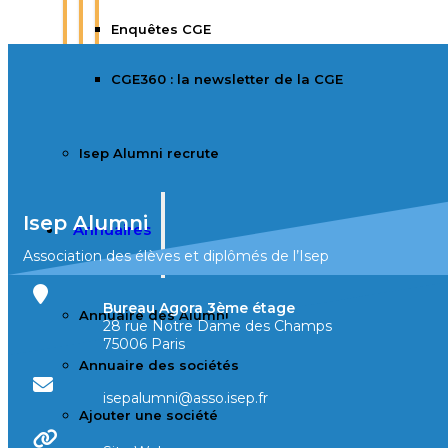
Enquêtes CGE
CGE360 : la newsletter de la CGE
Isep Alumni recrute
Isep Alumni
Annuaires
Association des élèves et diplômés de l’Isep
Bureau Agora 3ème étage
Annuaire des Alumni
28 rue Notre Dame des Champs
75006 Paris
Annuaire des sociétés
isepalumni@asso.isep.fr
Ajouter une société