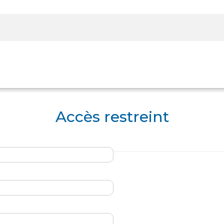
Rechercher sur le site
Accès restreint
Panier
Panier
Boutique
Boutique
Se Connecter
Se Connecter