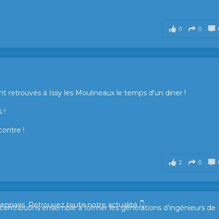
0
0
t retrouvés à Issy les Moulineaux le temps d'un diner !
 !
contre !
2
0
sepparis.
Retrouvez toute notre actualité 👇
t contribuons ensemble à former les générations d’ingénieurs de