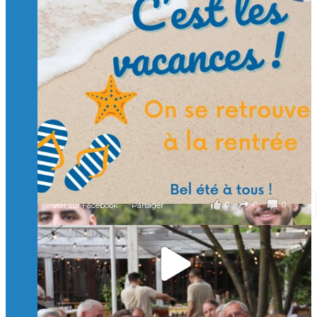
Suivre sur Instagram
Charger plus
🙏 Soutenez l’Isep via la taxe d’apprentissage 2026
et contribuons ensemble à former les générations
d’ingénieurs de demain. 🙏
Merci à tous !
🎯 Taxe d’apprentissage 2026 : avec l'Isep, investissez pour
un numérique au service de l'humain !
À l’Isep, nous formons des ingénieurs, des bachelors, des
Mastères Spécialisés, qui allient excellence technologique et
valeurs humaines, au cœur de notre pro
...
Voir plus
il y a 2 mois
0
0
0
Voir sur Facebook
·
Partager
🚀Afterwork à Genève 🚀
🥳 Le 22 avril dernier, 14 Alumni vivant / travaillant
en Suisse ont partagé un moment convivial de
retrouvailles et d'échanges !