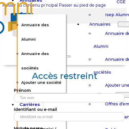
Annuaires
CGE
Passer au contenu principal
Passer au pied de page
Isep Alumn
Annuaires
Annuaire des
Annuaire d
Alumni
Alumni
Rechercher sur le site
Annuaire des
Annuaire d
Rechercher
sociétés
sociétés
Accès restreint
Ajouter une société
×
Ajouter une
Prénom
0
Carrières
Offres d’em
Carrières
Panier
Panier
Identifiant ou e-mail
Boutique
Boutique
Stages / Alterna
Se
Se
Votre panier est vide.
Connecter
Connecter
Mot de passe