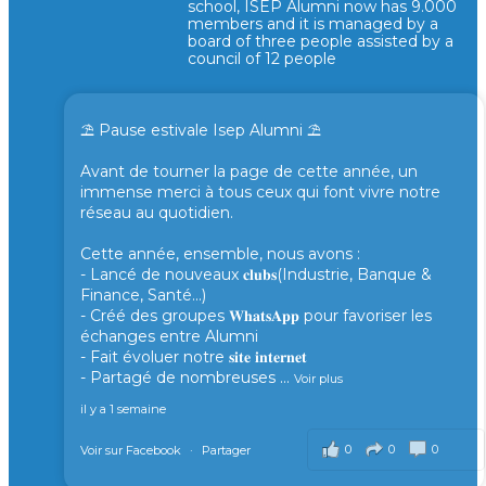
school, ISEP Alumni now has 9.000
members and it is managed by a
board of three people assisted by a
council of 12 people
⛱️ Pause estivale Isep Alumni ⛱️
Avant de tourner la page de cette année, un
immense merci à tous ceux qui font vivre notre
réseau au quotidien.
Cette année, ensemble, nous avons :
- Lancé de nouveaux 𝐜𝐥𝐮𝐛𝐬(Industrie, Banque &
Finance, Santé...)
- Créé des groupes 𝐖𝐡𝐚𝐭𝐬𝐀𝐩𝐩 pour favoriser les
échanges entre Alumni
- Fait évoluer notre 𝐬𝐢𝐭𝐞 𝐢𝐧𝐭𝐞𝐫𝐧𝐞𝐭
- Partagé de nombreuses
...
Voir plus
il y a 1 semaine
0
0
0
Voir sur Facebook
·
Partager