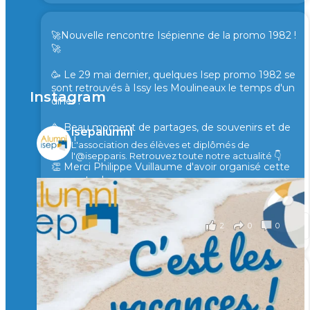
🚀Nouvelle rencontre Isépienne de la promo 1982 !
🚀
🥳 Le 29 mai dernier, quelques Isep promo 1982 se
sont retrouvés à Issy les Moulineaux le temps d'un
Instagram
diner !
🥳 Beau moment de partages, de souvenirs et de
isepalumni
rires !
L'association des élèves et diplômés de
l'@isepparis.
Retrouvez toute notre actualité 👇
👏 Merci Philippe Vuillaume d'avoir organisé cette
rencontre !
il y a 2 mois
2
0
0
Voir sur Facebook
·
Partager
🙏 Soutenez l’Isep via la taxe d’apprentissage 2026
et contribuons ensemble à former les générations
d’ingénieurs de demain. 🙏