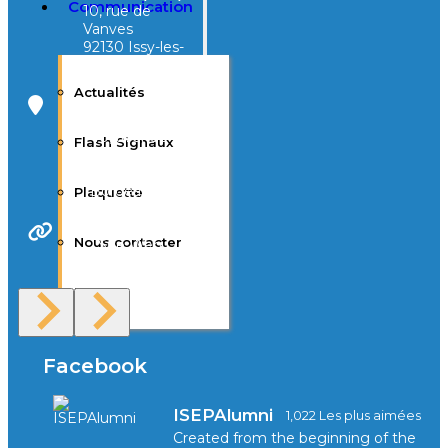
Communication
10, rue de
Vanves
92130 Issy-les-
Moulineaux
Actualités
Campus Tivoli
40, avenue
Flash Signaux
d’Eysines
33000
Bordeaux
Plaquette
Nous contacter
Site Web
F.A.Q
Facebook
ISEPAlumni
1,022 Les plus aimées
Created from the beginning of the