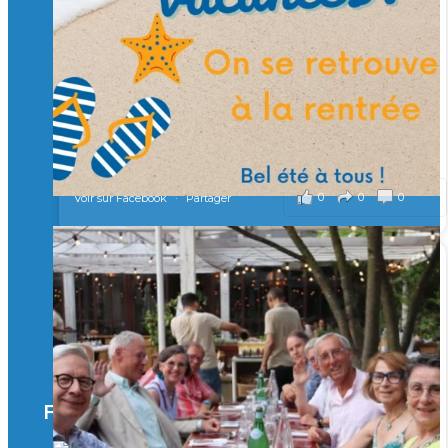
Merci à tous !
🎯 Taxe d’apprentissage 2026 : avec l'Isep, investissez pour
un numérique au service de l'humain !
À l’Isep, nous formons des ingénieurs, des bachelors, des
Mastères Spécialisés, qui allient excellence technologique et
valeurs humaines, au cœur de notre pro
...
Voir plus
il y a 2 mois
0
0
0
Voir sur Facebook
·
Partager
🚀Afterwork à Genève 🚀
🥳 Le 22 avril dernier, 14 Alumni vivant / travaillant
en Suisse ont partagé un moment convivial de
retrouvailles et d'échanges !
Merci à tous pour votre présence et à Alexandre
CHEA pour l'organisation !
Facebook
il y a 3 mois