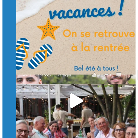
🙏 Soutenez l’Isep via la taxe d’apprentissage 2026
et contribuons ensemble à former les générations
d’ingénieurs de demain. 🙏
Merci à tous !
🎯 Taxe d’apprentissage 2026 : avec l'Isep, investissez pour
un numérique au service de l'humain !
À l’Isep, nous formons des ingénieurs, des bachelors, des
Mastères Spécialisés, qui allient excellence technologique et
valeurs humaines, au cœur de notre pro
...
Voir plus
il y a 2 mois
0
0
0
Voir sur Facebook
·
Partager
🚀Afterwork à Genève 🚀
🥳 Le 22 avril dernier, 14 Alumni vivant / travaillant
en Suisse ont partagé un moment convivial de
retrouvailles et d'échanges !
Merci à tous pour votre présence et à Alexandre