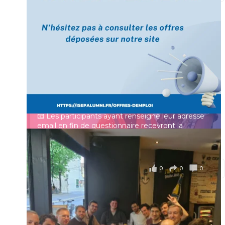
[Enquête IESF 2026] Top départ 🚀
Prénom
👩‍🎓 Ingénieurs diplômés, vous avez jusqu’au 31
mai pour participer et faire entendre votre voix !
Identifiant ou e-mail
Depuis plus de 60 ans, cette enquête vise à établir
un panorama complet de la situation socio-
professionnelle des ingénieurs et scientifiques
Mot de passe
français.
📧 Les participants ayant renseigné leur adresse
email en fin de questionnaire recevront la
synthèse des résultats
...
Voir plus
Se souvenir de moi
il y a 4 mois
0
0
0
Voir sur Facebook
·
Partager
Connexion