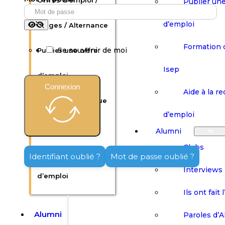
Offres d’emploi /
Publier une
d’emploi
Stages / Alternance
Formation 
Se souvenir de moi
Publier une offre
Isep
d’emploi
Connexion
Aide à la r
Formation continue
d’emploi
Isep
Alumni
Clubs
Aide à la recherche
Identifiant oublié ?
Mot de passe oublié ?
Interviews
d’emploi
Ils ont fait 
Alumni
Paroles d’