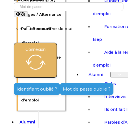
Offres d’emploi /
Publier une
d’emploi
Stages / Alternance
Formation 
Se souvenir de moi
Publier une offre
Isep
d’emploi
Connexion
Aide à la r
Formation continue
d’emploi
Isep
Alumni
Clubs
Aide à la recherche
Identifiant oublié ?
Mot de passe oublié ?
Interviews
d’emploi
Ils ont fait 
Alumni
Paroles d’