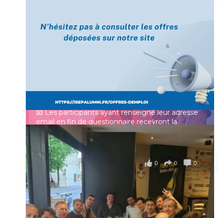
[Enquête IESF 2026] Top départ 🚀
Prénom
👩‍🎓 Ingénieurs diplômés, vous avez jusqu’au 31
mai pour participer et faire entendre votre voix !
Identifiant ou e-mail
Depuis plus de 60 ans, cette enquête vise à établir
un panorama complet de la situation socio-
professionnelle des ingénieurs et scientifiques
Mot de passe
français.
📧 Les participants ayant renseigné leur adresse
email en fin de questionnaire recevront la
synthèse des résultats
...
Voir plus
Se souvenir de moi
il y a 4 mois
0
0
0
Voir sur Facebook
·
Partager
Connexion