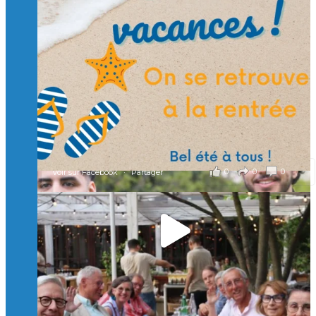
🙏 Soutenez l’Isep via la taxe d’apprentissage 2026
et contribuons ensemble à former les générations
d’ingénieurs de demain. 🙏
Merci à tous !
🎯 Taxe d’apprentissage 2026 : avec l'Isep, investissez pour
un numérique au service de l'humain !
À l’Isep, nous formons des ingénieurs, des bachelors, des
Mastères Spécialisés, qui allient excellence technologique et
valeurs humaines, au cœur de notre pro
...
Voir plus
il y a 2 mois
0
0
0
Voir sur Facebook
·
Partager
🚀Afterwork à Genève 🚀
🥳 Le 22 avril dernier, 14 Alumni vivant / travaillant
en Suisse ont partagé un moment convivial de
retrouvailles et d'échanges !
Merci à tous pour votre présence et à Alexandre