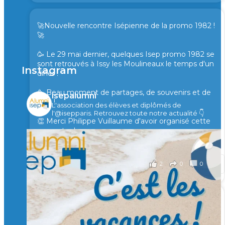
🚀Nouvelle rencontre Isépienne de la promo 1982 !
🚀
🥳 Le 29 mai dernier, quelques Isep promo 1982 se
sont retrouvés à Issy les Moulineaux le temps d'un
Instagram
diner !
🥳 Beau moment de partages, de souvenirs et de
isepalumni
rires !
L'association des élèves et diplômés de
l'@isepparis.
Retrouvez toute notre actualité 👇
👏 Merci Philippe Vuillaume d'avoir organisé cette
rencontre !
il y a 2 mois
2
0
0
Voir sur Facebook
·
Partager
🙏 Soutenez l’Isep via la taxe d’apprentissage 2026
et contribuons ensemble à former les générations
d’ingénieurs de demain. 🙏