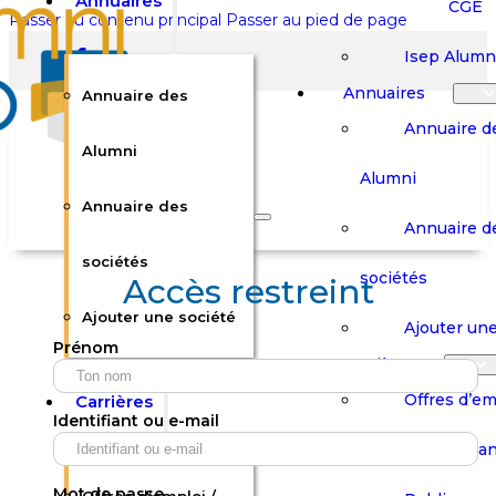
Annuaires
CGE
Passer au contenu principal
Passer au pied de page
Isep Alumn
Annuaires
Annuaire des
Annuaire d
Alumni
Alumni
Rechercher sur le site
Annuaire des
Annuaire d
Rechercher
sociétés
sociétés
Accès restreint
Ajouter une société
×
Ajouter une
Prénom
0
Carrières
Offres d’em
Carrières
Panier
Panier
Identifiant ou e-mail
Boutique
Boutique
Stages / Alterna
Se
Se
Votre panier est vide.
Connecter
Connecter
Mot de passe