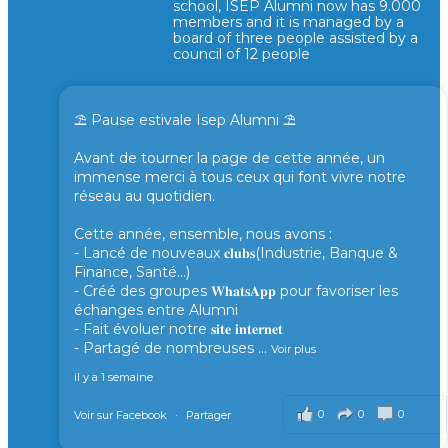
school, ISEP Alumni now has 9.000
members and it is managed by a
board of three people assisted by a
council of 12 people
⛱️ Pause estivale Isep Alumni ⛱️
Avant de tourner la page de cette année, un
immense merci à tous ceux qui font vivre notre
réseau au quotidien.
Cette année, ensemble, nous avons :
- Lancé de nouveaux 𝐜𝐥𝐮𝐛𝐬(Industrie, Banque &
Finance, Santé...)
- Créé des groupes 𝐖𝐡𝐚𝐭𝐬𝐀𝐩𝐩 pour favoriser les
échanges entre Alumni
- Fait évoluer notre 𝐬𝐢𝐭𝐞 𝐢𝐧𝐭𝐞𝐫𝐧𝐞𝐭
- Partagé de nombreuses
...
Voir plus
il y a 1 semaine
0
0
0
Voir sur Facebook
·
Partager