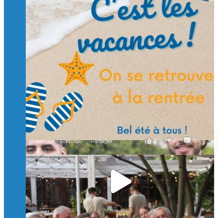
Suivre sur Instagram
Charger plus
🙏 Soutenez l’Isep via la taxe d’apprentissage 2026
et contribuons ensemble à former les générations
d’ingénieurs de demain. 🙏
Merci à tous !
🎯 Taxe d’apprentissage 2026 : avec l'Isep, investissez pour
un numérique au service de l'humain !
À l’Isep, nous formons des ingénieurs, des bachelors, des
Mastères Spécialisés, qui allient excellence technologique et
valeurs humaines, au cœur de notre pro
...
Voir plus
il y a 2 mois
0
0
0
Voir sur Facebook
·
Partager
🚀Afterwork à Genève 🚀
🥳 Le 22 avril dernier, 14 Alumni vivant / travaillant
en Suisse ont partagé un moment convivial de
retrouvailles et d'échanges !