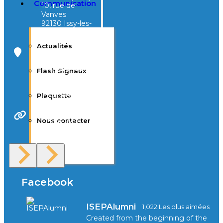
Communication
10, rue de
Vanves
92130 Issy-les-
Moulineaux
Actualités
Campus Tivoli
40, avenue
Flash Signaux
d’Eysines
33000
Bordeaux
Plaquette
Nous contacter
Site Web
F.A.Q
Facebook
ISEPAlumni
1,022 Les plus aimées
Created from the beginning of the