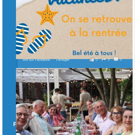
Merci à tous !
🎯 Taxe d’apprentissage 2026 : avec l'Isep, investissez pour
un numérique au service de l'humain !
À l’Isep, nous formons des ingénieurs, des bachelors, des
Mastères Spécialisés, qui allient excellence technologique et
valeurs humaines, au cœur de notre pro
...
Voir plus
il y a 2 mois
0
0
0
Voir sur Facebook
·
Partager
🚀Afterwork à Genève 🚀
🥳 Le 22 avril dernier, 14 Alumni vivant / travaillant
en Suisse ont partagé un moment convivial de
retrouvailles et d'échanges !
Merci à tous pour votre présence et à Alexandre
CHEA pour l'organisation !
Facebook
il y a 3 mois