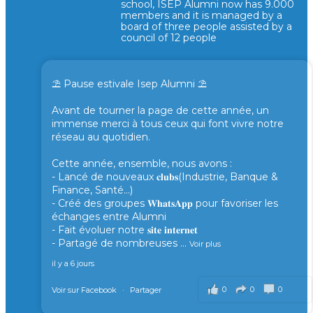
school, ISEP Alumni now has 9.000
members and it is managed by a
board of three people assisted by a
council of 12 people
⛱️ Pause estivale Isep Alumni ⛱️
Avant de tourner la page de cette année, un
immense merci à tous ceux qui font vivre notre
réseau au quotidien.
Cette année, ensemble, nous avons :
- Lancé de nouveaux 𝐜𝐥𝐮𝐛𝐬(Industrie, Banque &
Finance, Santé...)
- Créé des groupes 𝐖𝐡𝐚𝐭𝐬𝐀𝐩𝐩 pour favoriser les
échanges entre Alumni
- Fait évoluer notre 𝐬𝐢𝐭𝐞 𝐢𝐧𝐭𝐞𝐫𝐧𝐞𝐭
- Partagé de nombreuses
...
Voir plus
il y a 6 jours
0
0
0
Voir sur Facebook
·
Partager