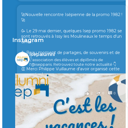
🚀Nouvelle rencontre Isépienne de la promo 1982 !
🚀
🥳 Le 29 mai dernier, quelques Isep promo 1982 se
sont retrouvés à Issy les Moulineaux le temps d'un
Instagram
diner !
🥳 Beau moment de partages, de souvenirs et de
isepalumni
rires !
L'association des élèves et diplômés de
l'@isepparis.
Retrouvez toute notre actualité 👇
👏 Merci Philippe Vuillaume d'avoir organisé cette
rencontre !
il y a 2 mois
2
0
0
Voir sur Facebook
·
Partager
🙏 Soutenez l’Isep via la taxe d’apprentissage 2026
et contribuons ensemble à former les générations
d’ingénieurs de demain. 🙏