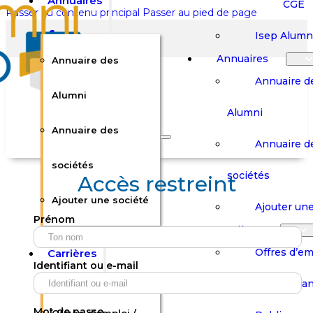
Annuaires
CGE
Passer au contenu principal
Passer au pied de page
Isep Alumn
Annuaires
Annuaire des
Annuaire d
Alumni
Alumni
Rechercher sur le site
Annuaire des
Annuaire d
Rechercher
sociétés
sociétés
Accès restreint
Ajouter une société
×
Ajouter une
Prénom
0
Carrières
Offres d’em
Carrières
Panier
Panier
Identifiant ou e-mail
Boutique
Boutique
Stages / Alterna
Se
Se
Votre panier est vide.
Connecter
Connecter
Mot de passe