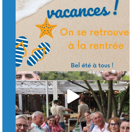
🙏 Soutenez l’Isep via la taxe d’apprentissage 2026
et contribuons ensemble à former les générations
d’ingénieurs de demain. 🙏
Merci à tous !
🎯 Taxe d’apprentissage 2026 : avec l'Isep, investissez pour
un numérique au service de l'humain !
À l’Isep, nous formons des ingénieurs, des bachelors, des
Mastères Spécialisés, qui allient excellence technologique et
valeurs humaines, au cœur de notre pro
...
Voir plus
il y a 2 mois
0
0
0
Voir sur Facebook
·
Partager
🚀Afterwork à Genève 🚀
🥳 Le 22 avril dernier, 14 Alumni vivant / travaillant
en Suisse ont partagé un moment convivial de
retrouvailles et d'échanges !
Merci à tous pour votre présence et à Alexandre