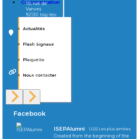
Communication
10, rue de
Vanves
92130 Issy-les-
Moulineaux
Actualités
Campus Tivoli
40, avenue
Flash Signaux
d’Eysines
33000
Bordeaux
Plaquette
Nous contacter
Site Web
F.A.Q
Facebook
ISEPAlumni
1,022 Les plus aimées
Created from the beginning of the