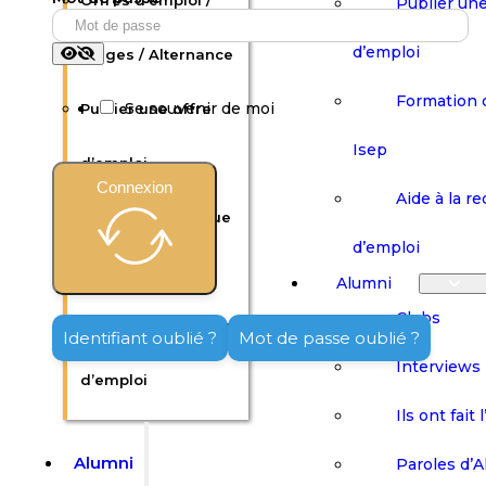
Offres d’emploi /
Publier une
d’emploi
Stages / Alternance
Formation 
Se souvenir de moi
Publier une offre
Isep
d’emploi
Connexion
Aide à la r
Formation continue
d’emploi
Isep
Alumni
Clubs
Aide à la recherche
Identifiant oublié ?
Mot de passe oublié ?
Interviews
d’emploi
Ils ont fait 
Alumni
Paroles d’