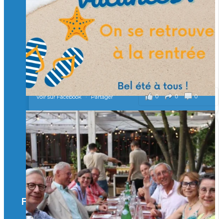
Merci à tous !
🎯 Taxe d’apprentissage 2026 : avec l'Isep, investissez pour
un numérique au service de l'humain !
À l’Isep, nous formons des ingénieurs, des bachelors, des
Mastères Spécialisés, qui allient excellence technologique et
valeurs humaines, au cœur de notre pro
...
Voir plus
il y a 2 mois
0
0
0
Voir sur Facebook
·
Partager
🚀Afterwork à Genève 🚀
🥳 Le 22 avril dernier, 14 Alumni vivant / travaillant
en Suisse ont partagé un moment convivial de
retrouvailles et d'échanges !
Merci à tous pour votre présence et à Alexandre
CHEA pour l'organisation !
Facebook
il y a 3 mois