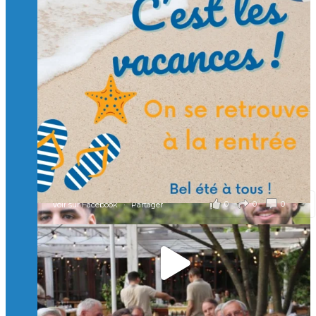
Suivre sur Instagram
Charger plus
🙏 Soutenez l’Isep via la taxe d’apprentissage 2026
et contribuons ensemble à former les générations
d’ingénieurs de demain. 🙏
Merci à tous !
🎯 Taxe d’apprentissage 2026 : avec l'Isep, investissez pour
un numérique au service de l'humain !
À l’Isep, nous formons des ingénieurs, des bachelors, des
Mastères Spécialisés, qui allient excellence technologique et
valeurs humaines, au cœur de notre pro
...
Voir plus
il y a 2 mois
0
0
0
Voir sur Facebook
·
Partager
🚀Afterwork à Genève 🚀
🥳 Le 22 avril dernier, 14 Alumni vivant / travaillant
en Suisse ont partagé un moment convivial de
retrouvailles et d'échanges !