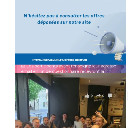
[Enquête IESF 2026] Top départ 🚀
Prénom
👩‍🎓 Ingénieurs diplômés, vous avez jusqu’au 31
mai pour participer et faire entendre votre voix !
Identifiant ou e-mail
Depuis plus de 60 ans, cette enquête vise à établir
un panorama complet de la situation socio-
professionnelle des ingénieurs et scientifiques
Mot de passe
français.
📧 Les participants ayant renseigné leur adresse
email en fin de questionnaire recevront la
synthèse des résultats
...
Voir plus
Se souvenir de moi
il y a 4 mois
0
0
0
Voir sur Facebook
·
Partager
Connexion