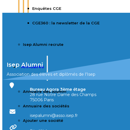
Enquêtes CGE
CGE360 : la newsletter de la CGE
Isep Alumni recrute
Isep Alumni
Annuaires
Association des élèves et diplômés de l’Isep
Bureau Agora 3ème étage
Annuaire des Alumni
28 rue Notre Dame des Champs
75006 Paris
Annuaire des sociétés
isepalumni@asso.isep.fr
Ajouter une société