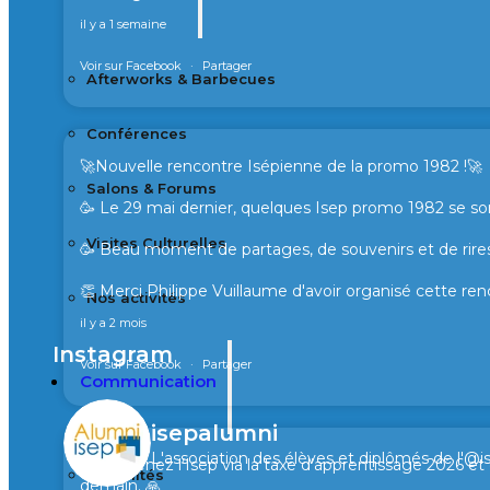
il y a 1 semaine
Voir sur Facebook
·
Partager
Afterworks & Barbecues
Conférences
🚀Nouvelle rencontre Isépienne de la promo 1982 !🚀
Salons & Forums
🥳 Le 29 mai dernier, quelques Isep promo 1982 se son
Visites Culturelles
🥳 Beau moment de partages, de souvenirs et de rires
👏 Merci Philippe Vuillaume d'avoir organisé cette ren
Nos activités
il y a 2 mois
Instagram
Voir sur Facebook
·
Partager
Communication
isepalumni
L'association des élèves et diplômés de l'@i
🙏 Soutenez l’Isep via la taxe d’apprentissage 2026 e
Actualités
demain. 🙏