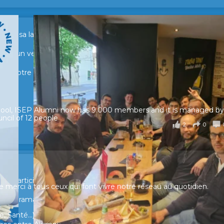
sur sa lancée ! 🚀🚀
tour d’un verre pour échanger, partager leurs expériences et raviv
e de notre réseau.
hool, ISEP Alumni now has 9.000 members and it is managed by
ncil of 12 people
2
0
ur participer et faire entendre votre voix !
merci à tous ceux qui font vivre notre réseau au quotidien.
n panorama complet de la situation socio-professionnelle des
, Santé...)