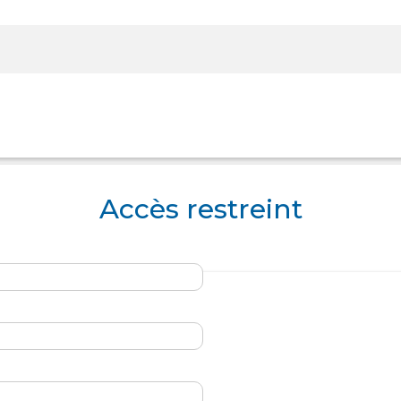
Rechercher sur le site
Accès restreint
Panier
Panier
Boutique
Boutique
Se Connecter
Se Connecter