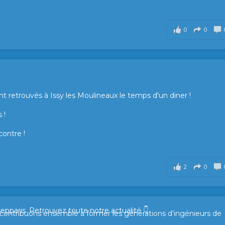
0
0
t retrouvés à Issy les Moulineaux le temps d'un diner !
 !
contre !
2
0
sepparis.
Retrouvez toute notre actualité 👇
t contribuons ensemble à former les générations d’ingénieurs de