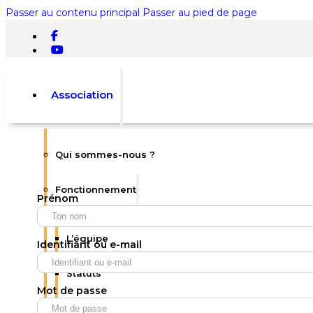
Passer au contenu principal
Passer au pied de page
Association
Qui sommes-nous ?
Rechercher
Fonctionnement
Prénom
×
0
L’équipe
Identifiant ou e-mail
Statuts
Mot de passe
Votre panier est vide.
Règlement intérieur