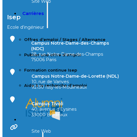
Site Web
Carrières
Isep
Ecole d’ingénieur
Offres d’emploi / Stages / Alternance
Campus Notre-Dame-des-Champs
(NDC)
28, rue Notre-Dame-des-Champs
Publier une offre d’emploi
75006 Paris
Formation continue Isep
Campus Notre-Dame-de-Lorette (NDL)
10, rue de Vanves
Aide à la recherche d’emploi
92130 Issy-les-Moulineaux
Campus Tivoli
40, avenue d’Eysines
33000 Bordeaux
Site Web