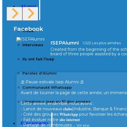
Alumni
Facebook
Clubs
ISEPAlumni
1,022 Les plus aimées
Interviews
Created from the beginning of the sc
board of three people assisted by a cou
Ils ont fait l’Isep
Paroles d’Alumni
⛱️ Pause estivale Isep Alumni ⛱️
Communauté Whatsapp
Avant de tourner la page de cette année, un immense 
L’ingénieur Isep au fil des années
Cette année, ensemble, nous avons :
- Lancé de nouveaux 𝐜𝐥𝐮𝐛𝐬(Industrie, Banque & Finance
- Créé des groupes 𝐖𝐡𝐚𝐭𝐬𝐀𝐩𝐩 pour favoriser les éc
- Fait évoluer notre 𝐬𝐢𝐭𝐞 𝐢𝐧𝐭𝐞𝐫𝐧𝐞𝐭
Événements
- Partagé de nombreuses
...
Voir plus