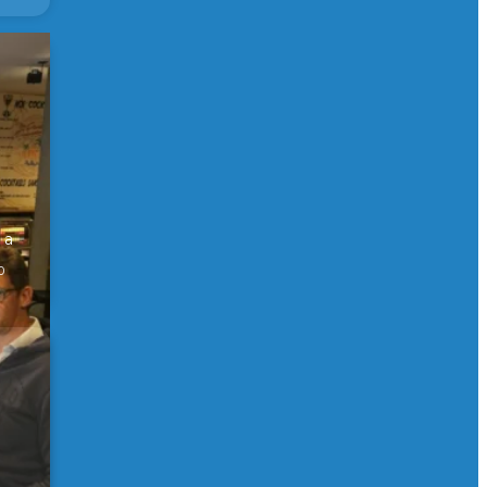
er
 a
0