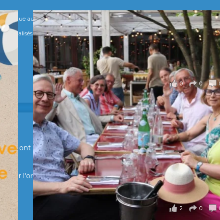
numérique au service de l'humain !
s Spécialisés, qui allient excellence technologique et valeurs humaines, au cœur
0
0
en Suisse ont partagé un moment convivial de retrouvailles et
pour l'organisation !
2
0