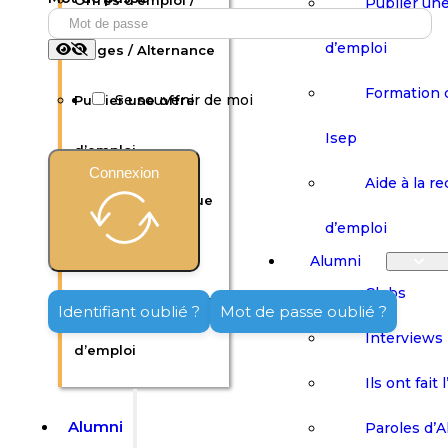
Offres d’emploi /
Publier une
d’emploi
Stages / Alternance
Formation 
Se souvenir de moi
Publier une offre
Isep
d’emploi
Connexion
Aide à la r
Formation continue
d’emploi
Isep
Alumni
Clubs
Aide à la recherche
Identifiant oublié ?
Mot de passe oublié ?
Interviews
d’emploi
Ils ont fait 
Alumni
Paroles d’