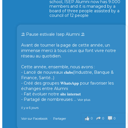
school, ISEP Alumni now has 9.000
members and it is managed by a
board of three people assisted by a
council of 12 people
⛱️ Pause estivale Isep Alumni ⛱️
Avant de tourner la page de cette année, un
immense merci à tous ceux qui font vivre notre
réseau au quotidien.
Cette année, ensemble, nous avons :
- Lancé de nouveaux 𝐜𝐥𝐮𝐛𝐬(Industrie, Banque &
Finance, Santé...)
- Créé des groupes 𝐖𝐡𝐚𝐭𝐬𝐀𝐩𝐩 pour favoriser les
échanges entre Alumni
- Fait évoluer notre 𝐬𝐢𝐭𝐞 𝐢𝐧𝐭𝐞𝐫𝐧𝐞𝐭
- Partagé de nombreuses
...
Voir plus
il y a 6 jours
0
0
0
Voir sur Facebook
·
Partager