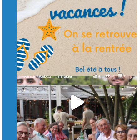
🙏 Soutenez l’Isep via la taxe d’apprentissage 2026
et contribuons ensemble à former les générations
d’ingénieurs de demain. 🙏
Merci à tous !
🎯 Taxe d’apprentissage 2026 : avec l'Isep, investissez pour
un numérique au service de l'humain !
À l’Isep, nous formons des ingénieurs, des bachelors, des
Mastères Spécialisés, qui allient excellence technologique et
valeurs humaines, au cœur de notre pro
...
Voir plus
il y a 2 mois
0
0
0
Voir sur Facebook
·
Partager
🚀Afterwork à Genève 🚀
🥳 Le 22 avril dernier, 14 Alumni vivant / travaillant
en Suisse ont partagé un moment convivial de
retrouvailles et d'échanges !
Merci à tous pour votre présence et à Alexandre