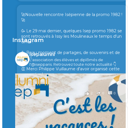
🚀Nouvelle rencontre Isépienne de la promo 1982 !
🚀
🥳 Le 29 mai dernier, quelques Isep promo 1982 se
sont retrouvés à Issy les Moulineaux le temps d'un
Instagram
diner !
🥳 Beau moment de partages, de souvenirs et de
isepalumni
rires !
L'association des élèves et diplômés de
l'@isepparis.
Retrouvez toute notre actualité 👇
👏 Merci Philippe Vuillaume d'avoir organisé cette
rencontre !
il y a 2 mois
2
0
0
Voir sur Facebook
·
Partager
🙏 Soutenez l’Isep via la taxe d’apprentissage 2026
et contribuons ensemble à former les générations
d’ingénieurs de demain. 🙏