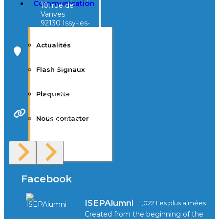
Communication
10, rue de
Vanves
92130 Issy-les-
Moulineaux
Actualités
Campus Tivoli
40, avenue
Flash Signaux
d’Eysines
33000
Bordeaux
Plaquette
Nous contacter
Site Web
F.A.Q
Facebook
ISEPAlumni
1,022 Les plus aimées
Created from the beginning of the