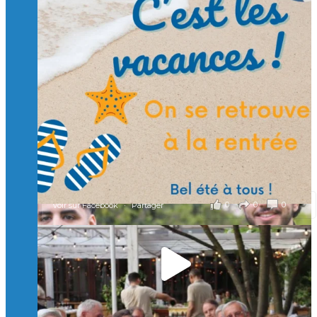
Suivre sur Instagram
Charger plus
🙏 Soutenez l’Isep via la taxe d’apprentissage 2026
et contribuons ensemble à former les générations
d’ingénieurs de demain. 🙏
Merci à tous !
🎯 Taxe d’apprentissage 2026 : avec l'Isep, investissez pour
un numérique au service de l'humain !
À l’Isep, nous formons des ingénieurs, des bachelors, des
Mastères Spécialisés, qui allient excellence technologique et
valeurs humaines, au cœur de notre pro
...
Voir plus
il y a 2 mois
0
0
0
Voir sur Facebook
·
Partager
🚀Afterwork à Genève 🚀
🥳 Le 22 avril dernier, 14 Alumni vivant / travaillant
en Suisse ont partagé un moment convivial de
retrouvailles et d'échanges !