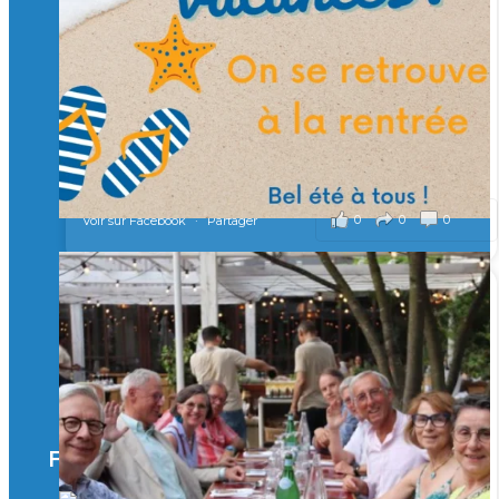
Merci à tous !
🎯 Taxe d’apprentissage 2026 : avec l'Isep, investissez pour
un numérique au service de l'humain !
À l’Isep, nous formons des ingénieurs, des bachelors, des
Mastères Spécialisés, qui allient excellence technologique et
valeurs humaines, au cœur de notre pro
...
Voir plus
il y a 2 mois
0
0
0
Voir sur Facebook
·
Partager
🚀Afterwork à Genève 🚀
🥳 Le 22 avril dernier, 14 Alumni vivant / travaillant
en Suisse ont partagé un moment convivial de
retrouvailles et d'échanges !
Merci à tous pour votre présence et à Alexandre
CHEA pour l'organisation !
Facebook
il y a 3 mois