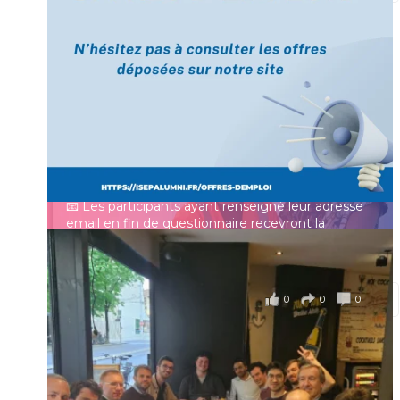
[Enquête IESF 2026] Top départ 🚀
Prénom
👩‍🎓 Ingénieurs diplômés, vous avez jusqu’au 31
mai pour participer et faire entendre votre voix !
Identifiant ou e-mail
Depuis plus de 60 ans, cette enquête vise à établir
un panorama complet de la situation socio-
professionnelle des ingénieurs et scientifiques
Mot de passe
français.
📧 Les participants ayant renseigné leur adresse
email en fin de questionnaire recevront la
synthèse des résultats
...
Voir plus
Se souvenir de moi
il y a 4 mois
0
0
0
Voir sur Facebook
·
Partager
Connexion