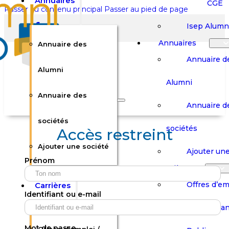
Annuaires
CGE
Passer au contenu principal
Passer au pied de page
Isep Alumn
Annuaires
Annuaire des
Annuaire d
Alumni
Alumni
Rechercher sur le site
Annuaire des
Annuaire d
Rechercher
sociétés
sociétés
Accès restreint
Ajouter une société
×
Ajouter une
Prénom
0
Carrières
Offres d’em
Carrières
Panier
Panier
Identifiant ou e-mail
Boutique
Boutique
Stages / Alterna
Se
Se
Votre panier est vide.
Connecter
Connecter
Mot de passe