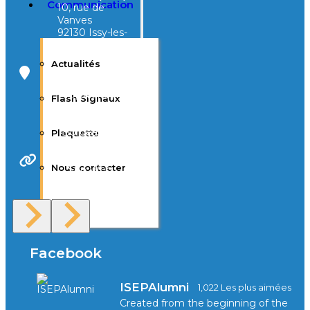
Communication
10, rue de
Vanves
92130 Issy-les-
Moulineaux
Actualités
Campus Tivoli
40, avenue
Flash Signaux
d’Eysines
33000
Bordeaux
Plaquette
Nous contacter
Site Web
F.A.Q
Facebook
ISEPAlumni
1,022 Les plus aimées
Created from the beginning of the