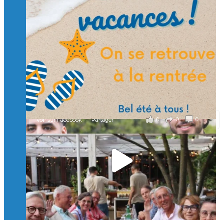
🙏 Soutenez l’Isep via la taxe d’apprentissage 2026
et contribuons ensemble à former les générations
d’ingénieurs de demain. 🙏
Merci à tous !
🎯 Taxe d’apprentissage 2026 : avec l'Isep, investissez pour
un numérique au service de l'humain !
À l’Isep, nous formons des ingénieurs, des bachelors, des
Mastères Spécialisés, qui allient excellence technologique et
valeurs humaines, au cœur de notre pro
...
Voir plus
il y a 2 mois
0
0
0
Voir sur Facebook
·
Partager
🚀Afterwork à Genève 🚀
🥳 Le 22 avril dernier, 14 Alumni vivant / travaillant
en Suisse ont partagé un moment convivial de
retrouvailles et d'échanges !
Merci à tous pour votre présence et à Alexandre