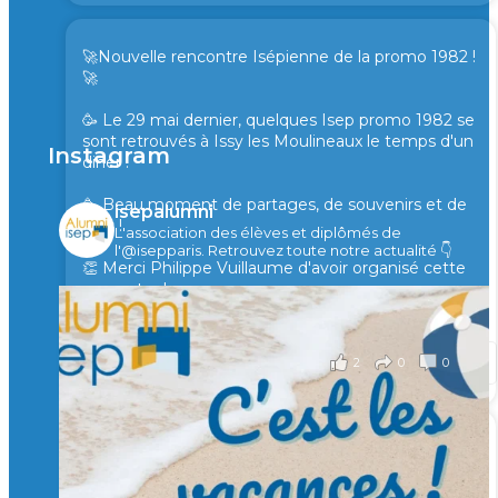
🚀Nouvelle rencontre Isépienne de la promo 1982 !
🚀
🥳 Le 29 mai dernier, quelques Isep promo 1982 se
sont retrouvés à Issy les Moulineaux le temps d'un
Instagram
diner !
🥳 Beau moment de partages, de souvenirs et de
isepalumni
rires !
L'association des élèves et diplômés de
l'@isepparis.
Retrouvez toute notre actualité 👇
👏 Merci Philippe Vuillaume d'avoir organisé cette
rencontre !
il y a 2 mois
2
0
0
Voir sur Facebook
·
Partager
🙏 Soutenez l’Isep via la taxe d’apprentissage 2026
et contribuons ensemble à former les générations
d’ingénieurs de demain. 🙏