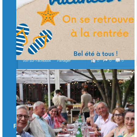
Merci à tous !
🎯 Taxe d’apprentissage 2026 : avec l'Isep, investissez pour
un numérique au service de l'humain !
À l’Isep, nous formons des ingénieurs, des bachelors, des
Mastères Spécialisés, qui allient excellence technologique et
valeurs humaines, au cœur de notre pro
...
Voir plus
il y a 2 mois
0
0
0
Voir sur Facebook
·
Partager
🚀Afterwork à Genève 🚀
🥳 Le 22 avril dernier, 14 Alumni vivant / travaillant
en Suisse ont partagé un moment convivial de
retrouvailles et d'échanges !
Merci à tous pour votre présence et à Alexandre
CHEA pour l'organisation !
Facebook
il y a 3 mois