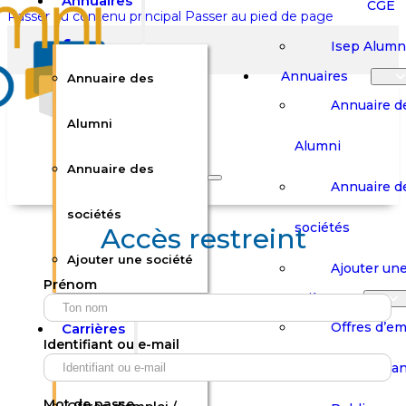
Annuaires
CGE
Passer au contenu principal
Passer au pied de page
Isep Alumn
Annuaires
Annuaire des
Annuaire d
Alumni
Alumni
Rechercher sur le site
Annuaire des
Annuaire d
Rechercher
sociétés
sociétés
Accès restreint
Ajouter une société
×
Ajouter une
Prénom
0
Carrières
Offres d’em
Carrières
Panier
Panier
Identifiant ou e-mail
Boutique
Boutique
Stages / Alterna
Se
Se
Votre panier est vide.
Connecter
Connecter
Mot de passe