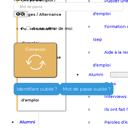
Offres d’emploi /
Publier une
d’emploi
Stages / Alternance
Formation 
Se souvenir de moi
Publier une offre
Isep
d’emploi
Connexion
Aide à la r
Formation continue
d’emploi
Isep
Alumni
Clubs
Aide à la recherche
Identifiant oublié ?
Mot de passe oublié ?
Interviews
d’emploi
Ils ont fait 
Alumni
Paroles d’