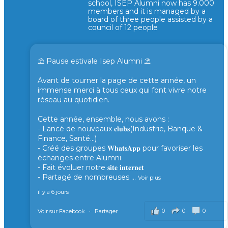
school, ISEP Alumni now has 9.000
members and it is managed by a
board of three people assisted by a
council of 12 people
⛱️ Pause estivale Isep Alumni ⛱️
Avant de tourner la page de cette année, un
immense merci à tous ceux qui font vivre notre
réseau au quotidien.
Cette année, ensemble, nous avons :
- Lancé de nouveaux 𝐜𝐥𝐮𝐛𝐬(Industrie, Banque &
Finance, Santé...)
- Créé des groupes 𝐖𝐡𝐚𝐭𝐬𝐀𝐩𝐩 pour favoriser les
échanges entre Alumni
- Fait évoluer notre 𝐬𝐢𝐭𝐞 𝐢𝐧𝐭𝐞𝐫𝐧𝐞𝐭
- Partagé de nombreuses
...
Voir plus
il y a 6 jours
0
0
0
Voir sur Facebook
·
Partager