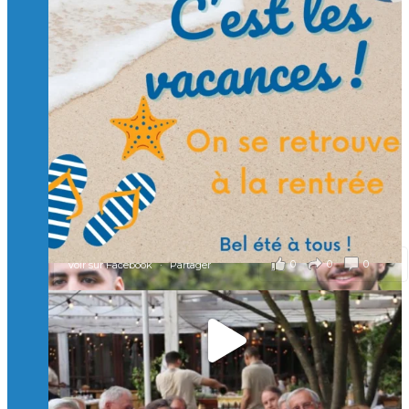
Suivre sur Instagram
Charger plus
🙏 Soutenez l’Isep via la taxe d’apprentissage 2026
et contribuons ensemble à former les générations
d’ingénieurs de demain. 🙏
Merci à tous !
🎯 Taxe d’apprentissage 2026 : avec l'Isep, investissez pour
un numérique au service de l'humain !
À l’Isep, nous formons des ingénieurs, des bachelors, des
Mastères Spécialisés, qui allient excellence technologique et
valeurs humaines, au cœur de notre pro
...
Voir plus
il y a 2 mois
0
0
0
Voir sur Facebook
·
Partager
🚀Afterwork à Genève 🚀
🥳 Le 22 avril dernier, 14 Alumni vivant / travaillant
en Suisse ont partagé un moment convivial de
retrouvailles et d'échanges !