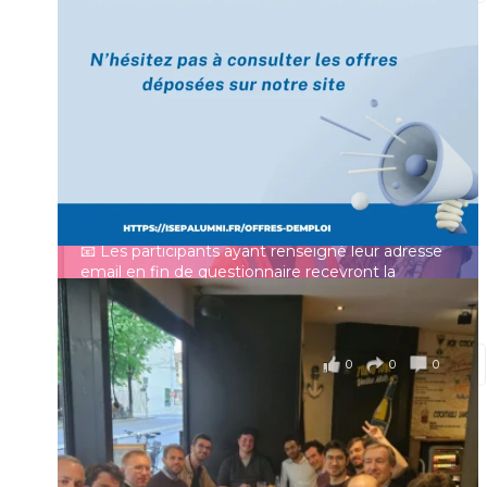
[Enquête IESF 2026] Top départ 🚀
Prénom
👩‍🎓 Ingénieurs diplômés, vous avez jusqu’au 31
mai pour participer et faire entendre votre voix !
Identifiant ou e-mail
Depuis plus de 60 ans, cette enquête vise à établir
un panorama complet de la situation socio-
professionnelle des ingénieurs et scientifiques
Mot de passe
français.
📧 Les participants ayant renseigné leur adresse
email en fin de questionnaire recevront la
synthèse des résultats
...
Voir plus
Se souvenir de moi
il y a 4 mois
0
0
0
Voir sur Facebook
·
Partager
Connexion