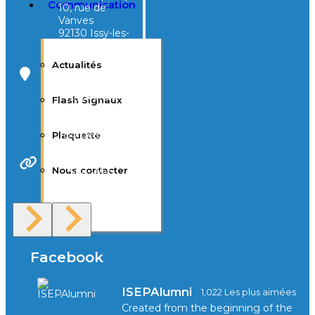
Communication
10, rue de
Vanves
92130 Issy-les-
Moulineaux
Actualités
Campus Tivoli
40, avenue
Flash Signaux
d’Eysines
33000
Bordeaux
Plaquette
Nous contacter
Site Web
F.A.Q
Facebook
ISEPAlumni
1,022 Les plus aimées
Created from the beginning of the