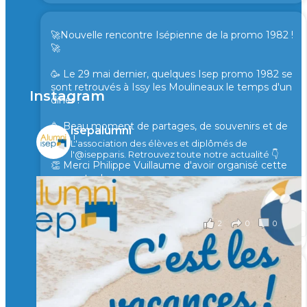
🚀Nouvelle rencontre Isépienne de la promo 1982 !
🚀
🥳 Le 29 mai dernier, quelques Isep promo 1982 se
sont retrouvés à Issy les Moulineaux le temps d'un
Instagram
diner !
🥳 Beau moment de partages, de souvenirs et de
isepalumni
rires !
L'association des élèves et diplômés de
l'@isepparis.
Retrouvez toute notre actualité 👇
👏 Merci Philippe Vuillaume d'avoir organisé cette
rencontre !
il y a 2 mois
2
0
0
Voir sur Facebook
·
Partager
🙏 Soutenez l’Isep via la taxe d’apprentissage 2026
et contribuons ensemble à former les générations
d’ingénieurs de demain. 🙏