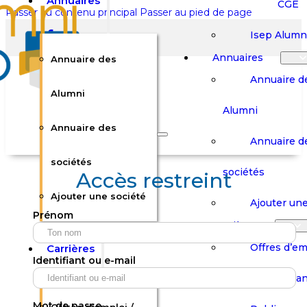
Annuaires
CGE
Passer au contenu principal
Passer au pied de page
Isep Alumn
Annuaires
Annuaire des
Annuaire d
Alumni
Alumni
Rechercher sur le site
Annuaire des
Annuaire d
Rechercher
sociétés
sociétés
Accès restreint
Ajouter une société
×
Ajouter une
Prénom
0
Carrières
Offres d’em
Carrières
Panier
Panier
Identifiant ou e-mail
Boutique
Boutique
Stages / Alterna
Se
Se
Votre panier est vide.
Connecter
Connecter
Mot de passe