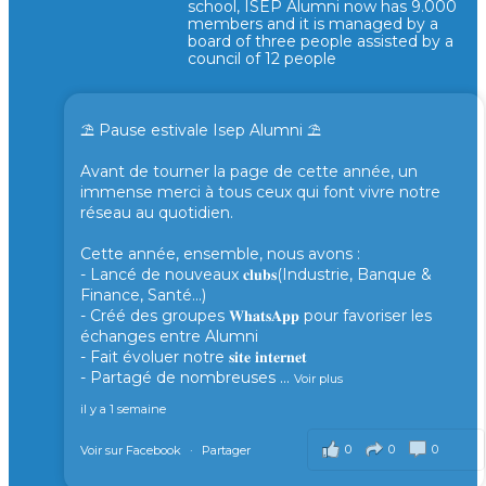
school, ISEP Alumni now has 9.000
members and it is managed by a
board of three people assisted by a
council of 12 people
⛱️ Pause estivale Isep Alumni ⛱️
Avant de tourner la page de cette année, un
immense merci à tous ceux qui font vivre notre
réseau au quotidien.
Cette année, ensemble, nous avons :
- Lancé de nouveaux 𝐜𝐥𝐮𝐛𝐬(Industrie, Banque &
Finance, Santé...)
- Créé des groupes 𝐖𝐡𝐚𝐭𝐬𝐀𝐩𝐩 pour favoriser les
échanges entre Alumni
- Fait évoluer notre 𝐬𝐢𝐭𝐞 𝐢𝐧𝐭𝐞𝐫𝐧𝐞𝐭
- Partagé de nombreuses
...
Voir plus
il y a 1 semaine
0
0
0
Voir sur Facebook
·
Partager