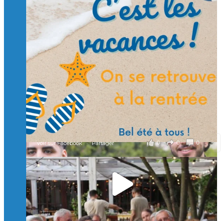
Suivre sur Instagram
Charger plus
🙏 Soutenez l’Isep via la taxe d’apprentissage 2026
et contribuons ensemble à former les générations
d’ingénieurs de demain. 🙏
Merci à tous !
🎯 Taxe d’apprentissage 2026 : avec l'Isep, investissez pour
un numérique au service de l'humain !
À l’Isep, nous formons des ingénieurs, des bachelors, des
Mastères Spécialisés, qui allient excellence technologique et
valeurs humaines, au cœur de notre pro
...
Voir plus
il y a 2 mois
0
0
0
Voir sur Facebook
·
Partager
🚀Afterwork à Genève 🚀
🥳 Le 22 avril dernier, 14 Alumni vivant / travaillant
en Suisse ont partagé un moment convivial de
retrouvailles et d'échanges !