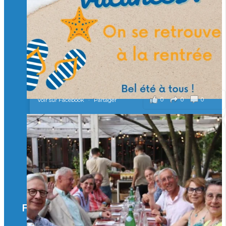
Merci à tous !
🎯 Taxe d’apprentissage 2026 : avec l'Isep, investissez pour
un numérique au service de l'humain !
À l’Isep, nous formons des ingénieurs, des bachelors, des
Mastères Spécialisés, qui allient excellence technologique et
valeurs humaines, au cœur de notre pro
...
Voir plus
il y a 2 mois
0
0
0
Voir sur Facebook
·
Partager
🚀Afterwork à Genève 🚀
🥳 Le 22 avril dernier, 14 Alumni vivant / travaillant
en Suisse ont partagé un moment convivial de
retrouvailles et d'échanges !
Merci à tous pour votre présence et à Alexandre
CHEA pour l'organisation !
Facebook
il y a 3 mois