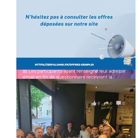
[Enquête IESF 2026] Top départ 🚀
Prénom
👩‍🎓 Ingénieurs diplômés, vous avez jusqu’au 31
mai pour participer et faire entendre votre voix !
Identifiant ou e-mail
Depuis plus de 60 ans, cette enquête vise à établir
un panorama complet de la situation socio-
professionnelle des ingénieurs et scientifiques
Mot de passe
français.
📧 Les participants ayant renseigné leur adresse
email en fin de questionnaire recevront la
synthèse des résultats
...
Voir plus
Se souvenir de moi
il y a 4 mois
0
0
0
Voir sur Facebook
·
Partager
Connexion