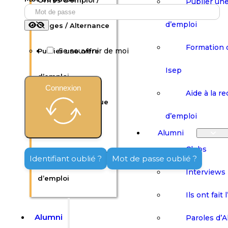
Offres d’emploi /
Publier une
d’emploi
Stages / Alternance
Formation 
Se souvenir de moi
Publier une offre
Isep
d’emploi
Connexion
Aide à la r
Formation continue
d’emploi
Isep
Alumni
Clubs
Aide à la recherche
Identifiant oublié ?
Mot de passe oublié ?
Interviews
d’emploi
Ils ont fait 
Alumni
Paroles d’