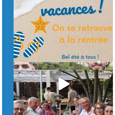
🙏 Soutenez l’Isep via la taxe d’apprentissage 2026
et contribuons ensemble à former les générations
d’ingénieurs de demain. 🙏
Merci à tous !
🎯 Taxe d’apprentissage 2026 : avec l'Isep, investissez pour
un numérique au service de l'humain !
À l’Isep, nous formons des ingénieurs, des bachelors, des
Mastères Spécialisés, qui allient excellence technologique et
valeurs humaines, au cœur de notre pro
...
Voir plus
il y a 2 mois
0
0
0
Voir sur Facebook
·
Partager
🚀Afterwork à Genève 🚀
🥳 Le 22 avril dernier, 14 Alumni vivant / travaillant
en Suisse ont partagé un moment convivial de
retrouvailles et d'échanges !
Merci à tous pour votre présence et à Alexandre