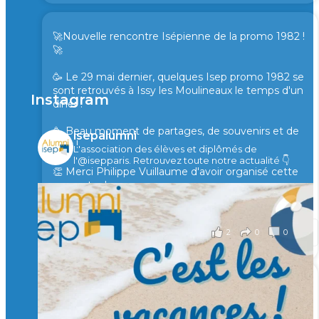
🚀Nouvelle rencontre Isépienne de la promo 1982 !
🚀
🥳 Le 29 mai dernier, quelques Isep promo 1982 se
sont retrouvés à Issy les Moulineaux le temps d'un
Instagram
diner !
🥳 Beau moment de partages, de souvenirs et de
isepalumni
rires !
L'association des élèves et diplômés de
l'@isepparis.
Retrouvez toute notre actualité 👇
👏 Merci Philippe Vuillaume d'avoir organisé cette
rencontre !
il y a 2 mois
2
0
0
Voir sur Facebook
·
Partager
🙏 Soutenez l’Isep via la taxe d’apprentissage 2026
et contribuons ensemble à former les générations
d’ingénieurs de demain. 🙏