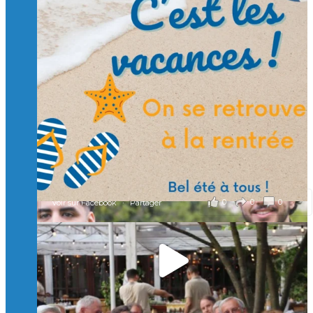
Suivre sur Instagram
Charger plus
🙏 Soutenez l’Isep via la taxe d’apprentissage 2026
et contribuons ensemble à former les générations
d’ingénieurs de demain. 🙏
Merci à tous !
🎯 Taxe d’apprentissage 2026 : avec l'Isep, investissez pour
un numérique au service de l'humain !
À l’Isep, nous formons des ingénieurs, des bachelors, des
Mastères Spécialisés, qui allient excellence technologique et
valeurs humaines, au cœur de notre pro
...
Voir plus
il y a 2 mois
0
0
0
Voir sur Facebook
·
Partager
🚀Afterwork à Genève 🚀
🥳 Le 22 avril dernier, 14 Alumni vivant / travaillant
en Suisse ont partagé un moment convivial de
retrouvailles et d'échanges !