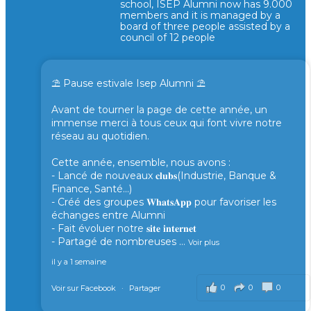
school, ISEP Alumni now has 9.000
members and it is managed by a
board of three people assisted by a
council of 12 people
⛱️ Pause estivale Isep Alumni ⛱️
Avant de tourner la page de cette année, un
immense merci à tous ceux qui font vivre notre
réseau au quotidien.
Cette année, ensemble, nous avons :
- Lancé de nouveaux 𝐜𝐥𝐮𝐛𝐬(Industrie, Banque &
Finance, Santé...)
- Créé des groupes 𝐖𝐡𝐚𝐭𝐬𝐀𝐩𝐩 pour favoriser les
échanges entre Alumni
- Fait évoluer notre 𝐬𝐢𝐭𝐞 𝐢𝐧𝐭𝐞𝐫𝐧𝐞𝐭
- Partagé de nombreuses
...
Voir plus
il y a 1 semaine
0
0
0
Voir sur Facebook
·
Partager