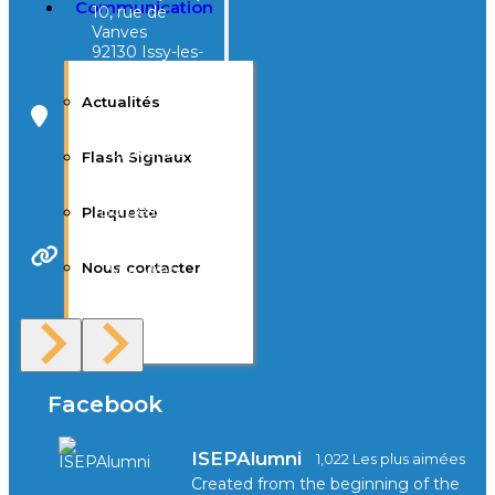
Communication
10, rue de
Vanves
92130 Issy-les-
Moulineaux
Actualités
Campus Tivoli
40, avenue
Flash Signaux
d’Eysines
33000
Bordeaux
Plaquette
Nous contacter
Site Web
F.A.Q
Facebook
ISEPAlumni
1,022 Les plus aimées
Created from the beginning of the