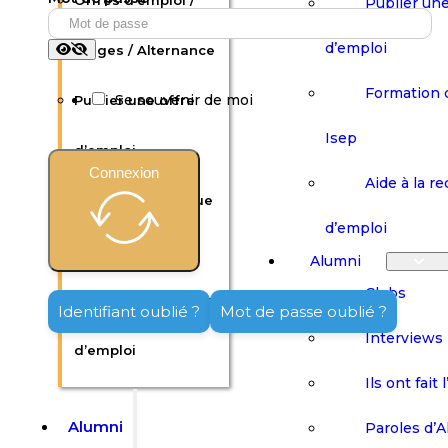
Offres d’emploi /
Publier une
d’emploi
Stages / Alternance
Formation 
Se souvenir de moi
Publier une offre
Isep
d’emploi
Connexion
Aide à la r
Formation continue
d’emploi
Isep
Alumni
Clubs
Aide à la recherche
Identifiant oublié ?
Mot de passe oublié ?
Interviews
d’emploi
Ils ont fait 
Alumni
Paroles d’