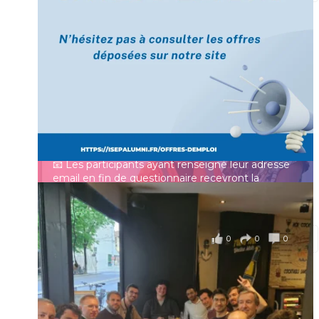
[Enquête IESF 2026] Top départ 🚀
Prénom
👩‍🎓 Ingénieurs diplômés, vous avez jusqu’au 31
mai pour participer et faire entendre votre voix !
Identifiant ou e-mail
Depuis plus de 60 ans, cette enquête vise à établir
un panorama complet de la situation socio-
professionnelle des ingénieurs et scientifiques
Mot de passe
français.
📧 Les participants ayant renseigné leur adresse
email en fin de questionnaire recevront la
synthèse des résultats
...
Voir plus
Se souvenir de moi
il y a 4 mois
0
0
0
Voir sur Facebook
·
Partager
Connexion