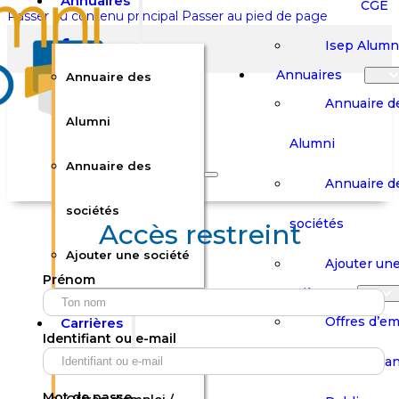
Annuaires
CGE
Passer au contenu principal
Passer au pied de page
Isep Alumn
Annuaires
Annuaire des
Annuaire d
Alumni
Alumni
Rechercher sur le site
Annuaire des
Annuaire d
Rechercher
sociétés
sociétés
Accès restreint
Ajouter une société
×
Ajouter une
Prénom
0
Carrières
Offres d’em
Carrières
Panier
Panier
Identifiant ou e-mail
Boutique
Boutique
Stages / Alterna
Se
Se
Votre panier est vide.
Connecter
Connecter
Mot de passe