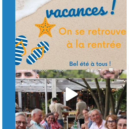
🙏 Soutenez l’Isep via la taxe d’apprentissage 2026
et contribuons ensemble à former les générations
d’ingénieurs de demain. 🙏
Merci à tous !
🎯 Taxe d’apprentissage 2026 : avec l'Isep, investissez pour
un numérique au service de l'humain !
À l’Isep, nous formons des ingénieurs, des bachelors, des
Mastères Spécialisés, qui allient excellence technologique et
valeurs humaines, au cœur de notre pro
...
Voir plus
il y a 2 mois
0
0
0
Voir sur Facebook
·
Partager
🚀Afterwork à Genève 🚀
🥳 Le 22 avril dernier, 14 Alumni vivant / travaillant
en Suisse ont partagé un moment convivial de
retrouvailles et d'échanges !
Merci à tous pour votre présence et à Alexandre