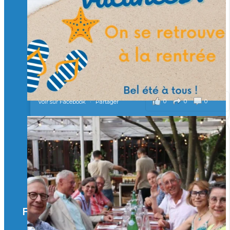
Merci à tous !
🎯 Taxe d’apprentissage 2026 : avec l'Isep, investissez pour
un numérique au service de l'humain !
À l’Isep, nous formons des ingénieurs, des bachelors, des
Mastères Spécialisés, qui allient excellence technologique et
valeurs humaines, au cœur de notre pro
...
Voir plus
il y a 2 mois
0
0
0
Voir sur Facebook
·
Partager
🚀Afterwork à Genève 🚀
🥳 Le 22 avril dernier, 14 Alumni vivant / travaillant
en Suisse ont partagé un moment convivial de
retrouvailles et d'échanges !
Merci à tous pour votre présence et à Alexandre
CHEA pour l'organisation !
Facebook
il y a 3 mois