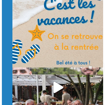
Suivre sur Instagram
Charger plus
🙏 Soutenez l’Isep via la taxe d’apprentissage 2026
et contribuons ensemble à former les générations
d’ingénieurs de demain. 🙏
Merci à tous !
🎯 Taxe d’apprentissage 2026 : avec l'Isep, investissez pour
un numérique au service de l'humain !
À l’Isep, nous formons des ingénieurs, des bachelors, des
Mastères Spécialisés, qui allient excellence technologique et
valeurs humaines, au cœur de notre pro
...
Voir plus
il y a 2 mois
0
0
0
Voir sur Facebook
·
Partager
🚀Afterwork à Genève 🚀
🥳 Le 22 avril dernier, 14 Alumni vivant / travaillant
en Suisse ont partagé un moment convivial de
retrouvailles et d'échanges !