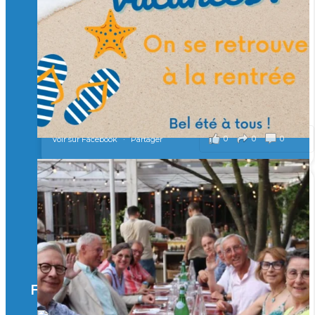
Merci à tous !
🎯 Taxe d’apprentissage 2026 : avec l'Isep, investissez pour
un numérique au service de l'humain !
À l’Isep, nous formons des ingénieurs, des bachelors, des
Mastères Spécialisés, qui allient excellence technologique et
valeurs humaines, au cœur de notre pro
...
Voir plus
il y a 2 mois
0
0
0
Voir sur Facebook
·
Partager
🚀Afterwork à Genève 🚀
🥳 Le 22 avril dernier, 14 Alumni vivant / travaillant
en Suisse ont partagé un moment convivial de
retrouvailles et d'échanges !
Merci à tous pour votre présence et à Alexandre
CHEA pour l'organisation !
Facebook
il y a 3 mois