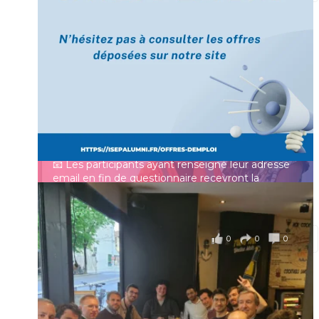
[Enquête IESF 2026] Top départ 🚀
Prénom
👩‍🎓 Ingénieurs diplômés, vous avez jusqu’au 31
mai pour participer et faire entendre votre voix !
Identifiant ou e-mail
Depuis plus de 60 ans, cette enquête vise à établir
un panorama complet de la situation socio-
professionnelle des ingénieurs et scientifiques
Mot de passe
français.
📧 Les participants ayant renseigné leur adresse
email en fin de questionnaire recevront la
synthèse des résultats
...
Voir plus
Se souvenir de moi
il y a 4 mois
0
0
0
Voir sur Facebook
·
Partager
Connexion