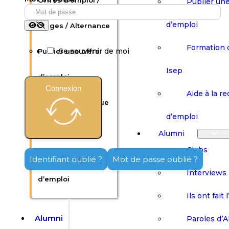
Offres d’emploi /
Publier une
d’emploi
Stages / Alternance
Formation 
Se souvenir de moi
Publier une offre
Isep
d’emploi
Connexion
Aide à la r
Formation continue
d’emploi
Isep
Alumni
Clubs
Aide à la recherche
Identifiant oublié ?
Mot de passe oublié ?
Interviews
d’emploi
Ils ont fait 
Alumni
Paroles d’