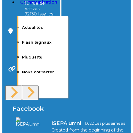
Communication
10, rue de
Vanves
92130 Issy-les-
Moulineaux
Actualités
Campus Tivoli
40, avenue
Flash Signaux
d’Eysines
33000
Bordeaux
Plaquette
Nous contacter
Site Web
F.A.Q
Facebook
ISEPAlumni
1,022 Les plus aimées
Created from the beginning of the