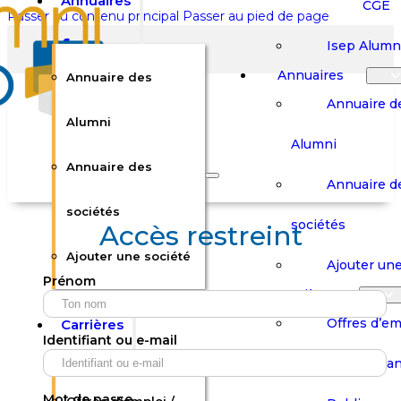
Annuaires
CGE
Passer au contenu principal
Passer au pied de page
Isep Alumn
Annuaires
Annuaire des
Annuaire d
Alumni
Alumni
Rechercher sur le site
Annuaire des
Annuaire d
Rechercher
sociétés
sociétés
Accès restreint
Ajouter une société
×
Ajouter une
Prénom
0
Carrières
Offres d’em
Carrières
Panier
Panier
Identifiant ou e-mail
Boutique
Boutique
Stages / Alterna
Se
Se
Votre panier est vide.
Connecter
Connecter
Mot de passe