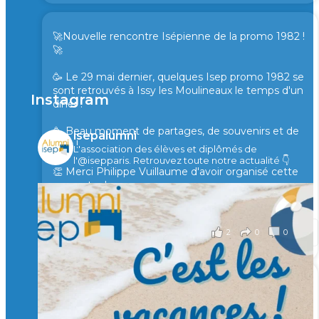
🚀Nouvelle rencontre Isépienne de la promo 1982 !
🚀
🥳 Le 29 mai dernier, quelques Isep promo 1982 se
sont retrouvés à Issy les Moulineaux le temps d'un
Instagram
diner !
🥳 Beau moment de partages, de souvenirs et de
isepalumni
rires !
L'association des élèves et diplômés de
l'@isepparis.
Retrouvez toute notre actualité 👇
👏 Merci Philippe Vuillaume d'avoir organisé cette
rencontre !
il y a 2 mois
2
0
0
Voir sur Facebook
·
Partager
🙏 Soutenez l’Isep via la taxe d’apprentissage 2026
et contribuons ensemble à former les générations
d’ingénieurs de demain. 🙏