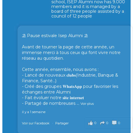
school, ISEP Alumni now has 9.000
members and it is managed by a
board of three people assisted by a
council of 12 people
⛱️ Pause estivale Isep Alumni ⛱️
Avant de tourner la page de cette année, un
immense merci à tous ceux qui font vivre notre
réseau au quotidien.
Cette année, ensemble, nous avons :
- Lancé de nouveaux 𝐜𝐥𝐮𝐛𝐬(Industrie, Banque &
Finance, Santé...)
- Créé des groupes 𝐖𝐡𝐚𝐭𝐬𝐀𝐩𝐩 pour favoriser les
échanges entre Alumni
- Fait évoluer notre 𝐬𝐢𝐭𝐞 𝐢𝐧𝐭𝐞𝐫𝐧𝐞𝐭
- Partagé de nombreuses
...
Voir plus
il y a 1 semaine
0
0
0
Voir sur Facebook
·
Partager