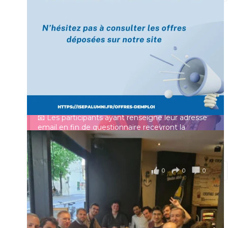
[Enquête IESF 2026] Top départ 🚀
Prénom
👩‍🎓 Ingénieurs diplômés, vous avez jusqu’au 31
mai pour participer et faire entendre votre voix !
Identifiant ou e-mail
Depuis plus de 60 ans, cette enquête vise à établir
un panorama complet de la situation socio-
professionnelle des ingénieurs et scientifiques
Mot de passe
français.
📧 Les participants ayant renseigné leur adresse
email en fin de questionnaire recevront la
synthèse des résultats
...
Voir plus
Se souvenir de moi
il y a 4 mois
0
0
0
Voir sur Facebook
·
Partager
Connexion