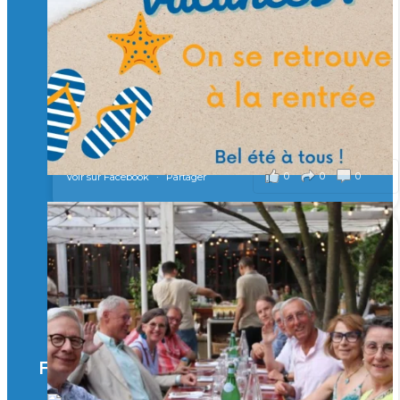
Merci à tous !
🎯 Taxe d’apprentissage 2026 : avec l'Isep, investissez pour
un numérique au service de l'humain !
À l’Isep, nous formons des ingénieurs, des bachelors, des
Mastères Spécialisés, qui allient excellence technologique et
valeurs humaines, au cœur de notre pro
...
Voir plus
il y a 2 mois
0
0
0
Voir sur Facebook
·
Partager
🚀Afterwork à Genève 🚀
🥳 Le 22 avril dernier, 14 Alumni vivant / travaillant
en Suisse ont partagé un moment convivial de
retrouvailles et d'échanges !
Merci à tous pour votre présence et à Alexandre
CHEA pour l'organisation !
Facebook
il y a 3 mois