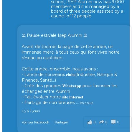
school, ISEP Alumni now has 9.000
members and it is managed by a
board of three people assisted by a
council of 12 people
⛱️ Pause estivale Isep Alumni ⛱️
Avant de tourner la page de cette année, un
immense merci à tous ceux qui font vivre notre
réseau au quotidien.
Cette année, ensemble, nous avons :
- Lancé de nouveaux 𝐜𝐥𝐮𝐛𝐬(Industrie, Banque &
Finance, Santé...)
- Créé des groupes 𝐖𝐡𝐚𝐭𝐬𝐀𝐩𝐩 pour favoriser les
échanges entre Alumni
- Fait évoluer notre 𝐬𝐢𝐭𝐞 𝐢𝐧𝐭𝐞𝐫𝐧𝐞𝐭
- Partagé de nombreuses
...
Voir plus
il y a 7 jours
0
0
0
Voir sur Facebook
·
Partager