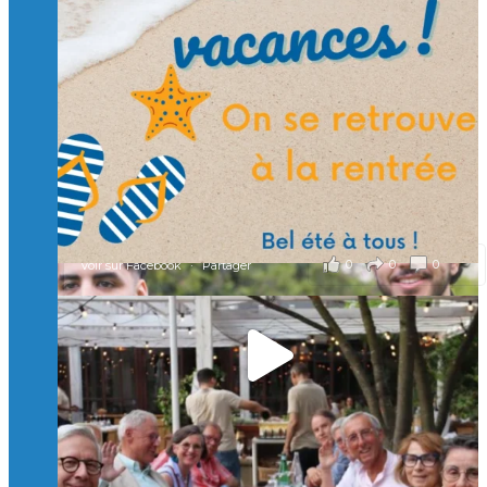
🙏 Soutenez l’Isep via la taxe d’apprentissage 2026
et contribuons ensemble à former les générations
d’ingénieurs de demain. 🙏
Merci à tous !
🎯 Taxe d’apprentissage 2026 : avec l'Isep, investissez pour
un numérique au service de l'humain !
À l’Isep, nous formons des ingénieurs, des bachelors, des
Mastères Spécialisés, qui allient excellence technologique et
valeurs humaines, au cœur de notre pro
...
Voir plus
il y a 2 mois
0
0
0
Voir sur Facebook
·
Partager
🚀Afterwork à Genève 🚀
🥳 Le 22 avril dernier, 14 Alumni vivant / travaillant
en Suisse ont partagé un moment convivial de
retrouvailles et d'échanges !
Merci à tous pour votre présence et à Alexandre