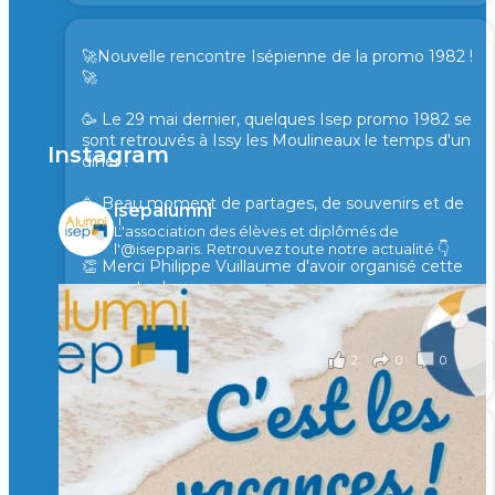
🚀Nouvelle rencontre Isépienne de la promo 1982 !
🚀
🥳 Le 29 mai dernier, quelques Isep promo 1982 se
sont retrouvés à Issy les Moulineaux le temps d'un
Instagram
diner !
🥳 Beau moment de partages, de souvenirs et de
isepalumni
rires !
L'association des élèves et diplômés de
l'@isepparis.
Retrouvez toute notre actualité 👇
👏 Merci Philippe Vuillaume d'avoir organisé cette
rencontre !
il y a 2 mois
2
0
0
Voir sur Facebook
·
Partager
🙏 Soutenez l’Isep via la taxe d’apprentissage 2026
et contribuons ensemble à former les générations
d’ingénieurs de demain. 🙏