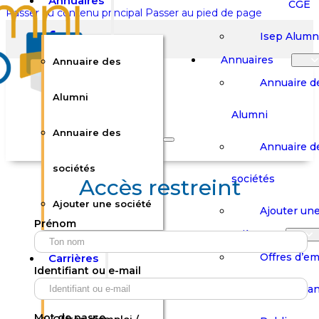
Annuaires
CGE
Passer au contenu principal
Passer au pied de page
Isep Alumn
Annuaires
Annuaire des
Annuaire d
Alumni
Alumni
Rechercher sur le site
Annuaire des
Annuaire d
Rechercher
sociétés
sociétés
Accès restreint
Ajouter une société
×
Ajouter une
Prénom
0
Carrières
Offres d’em
Carrières
Panier
Panier
Identifiant ou e-mail
Boutique
Boutique
Stages / Alterna
Se
Se
Votre panier est vide.
Connecter
Connecter
Mot de passe