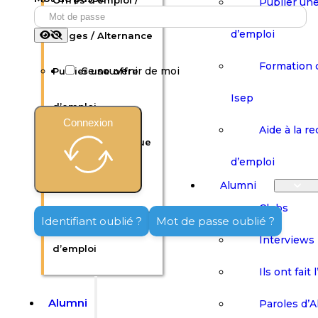
Offres d’emploi /
Publier une
d’emploi
Stages / Alternance
Formation 
Se souvenir de moi
Publier une offre
Isep
d’emploi
Connexion
Aide à la r
Formation continue
d’emploi
Isep
Alumni
Clubs
Aide à la recherche
Identifiant oublié ?
Mot de passe oublié ?
Interviews
d’emploi
Ils ont fait 
Alumni
Paroles d’