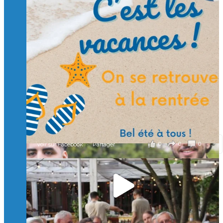
Suivre sur Instagram
Charger plus
🙏 Soutenez l’Isep via la taxe d’apprentissage 2026
et contribuons ensemble à former les générations
d’ingénieurs de demain. 🙏
Merci à tous !
🎯 Taxe d’apprentissage 2026 : avec l'Isep, investissez pour
un numérique au service de l'humain !
À l’Isep, nous formons des ingénieurs, des bachelors, des
Mastères Spécialisés, qui allient excellence technologique et
valeurs humaines, au cœur de notre pro
...
Voir plus
il y a 2 mois
0
0
0
Voir sur Facebook
·
Partager
🚀Afterwork à Genève 🚀
🥳 Le 22 avril dernier, 14 Alumni vivant / travaillant
en Suisse ont partagé un moment convivial de
retrouvailles et d'échanges !