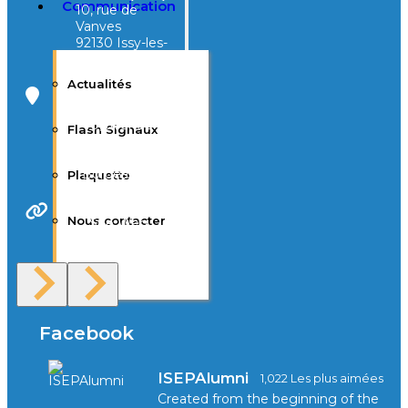
Communication
10, rue de
Vanves
92130 Issy-les-
Moulineaux
Actualités
Campus Tivoli
40, avenue
Flash Signaux
d’Eysines
33000
Bordeaux
Plaquette
Nous contacter
Site Web
F.A.Q
Facebook
ISEPAlumni
1,022 Les plus aimées
Created from the beginning of the