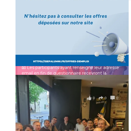
[Enquête IESF 2026] Top départ 🚀
Prénom
👩‍🎓 Ingénieurs diplômés, vous avez jusqu’au 31
mai pour participer et faire entendre votre voix !
Identifiant ou e-mail
Depuis plus de 60 ans, cette enquête vise à établir
un panorama complet de la situation socio-
professionnelle des ingénieurs et scientifiques
Mot de passe
français.
📧 Les participants ayant renseigné leur adresse
email en fin de questionnaire recevront la
synthèse des résultats
...
Voir plus
Se souvenir de moi
il y a 4 mois
0
0
0
Voir sur Facebook
·
Partager
Connexion