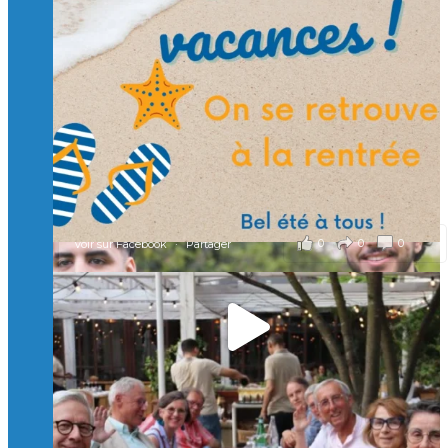
🙏 Soutenez l’Isep via la taxe d’apprentissage 2026
et contribuons ensemble à former les générations
d’ingénieurs de demain. 🙏
Merci à tous !
🎯 Taxe d’apprentissage 2026 : avec l'Isep, investissez pour
un numérique au service de l'humain !
À l’Isep, nous formons des ingénieurs, des bachelors, des
Mastères Spécialisés, qui allient excellence technologique et
valeurs humaines, au cœur de notre pro
...
Voir plus
il y a 2 mois
0
0
0
Voir sur Facebook
·
Partager
🚀Afterwork à Genève 🚀
🥳 Le 22 avril dernier, 14 Alumni vivant / travaillant
en Suisse ont partagé un moment convivial de
retrouvailles et d'échanges !
Merci à tous pour votre présence et à Alexandre