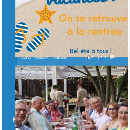
Merci à tous !
🎯 Taxe d’apprentissage 2026 : avec l'Isep, investissez pour
un numérique au service de l'humain !
À l’Isep, nous formons des ingénieurs, des bachelors, des
Mastères Spécialisés, qui allient excellence technologique et
valeurs humaines, au cœur de notre pro
...
Voir plus
il y a 2 mois
0
0
0
Voir sur Facebook
·
Partager
🚀Afterwork à Genève 🚀
🥳 Le 22 avril dernier, 14 Alumni vivant / travaillant
en Suisse ont partagé un moment convivial de
retrouvailles et d'échanges !
Merci à tous pour votre présence et à Alexandre
CHEA pour l'organisation !
Facebook
il y a 3 mois