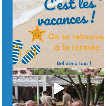
Suivre sur Instagram
Charger plus
🙏 Soutenez l’Isep via la taxe d’apprentissage 2026
et contribuons ensemble à former les générations
d’ingénieurs de demain. 🙏
Merci à tous !
🎯 Taxe d’apprentissage 2026 : avec l'Isep, investissez pour
un numérique au service de l'humain !
À l’Isep, nous formons des ingénieurs, des bachelors, des
Mastères Spécialisés, qui allient excellence technologique et
valeurs humaines, au cœur de notre pro
...
Voir plus
il y a 2 mois
0
0
0
Voir sur Facebook
·
Partager
🚀Afterwork à Genève 🚀
🥳 Le 22 avril dernier, 14 Alumni vivant / travaillant
en Suisse ont partagé un moment convivial de
retrouvailles et d'échanges !