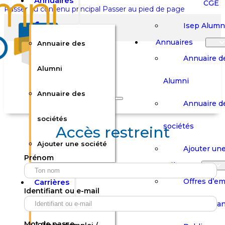
Annuaires
CGE
Passer au contenu principal
Passer au pied de page
Isep Alumn
Annuaires
Annuaire des
Annuaire d
Alumni
Alumni
Rechercher sur le site
Annuaire des
Annuaire d
Rechercher
sociétés
sociétés
Accès restreint
Ajouter une société
×
Ajouter une
Prénom
0
Carrières
Offres d’em
Carrières
Panier
Panier
Identifiant ou e-mail
Boutique
Boutique
Stages / Alterna
Se
Se
Votre panier est vide.
Connecter
Connecter
Mot de passe