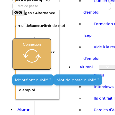
Offres d’emploi /
Publier une
d’emploi
Stages / Alternance
Formation 
Se souvenir de moi
Publier une offre
Isep
d’emploi
Connexion
Aide à la r
Formation continue
d’emploi
Isep
Alumni
Clubs
Aide à la recherche
Identifiant oublié ?
Mot de passe oublié ?
Interviews
d’emploi
Ils ont fait 
Alumni
Paroles d’