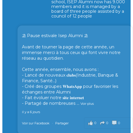
school, ISEP Alumni now has 9.000
members and it is managed by a
board of three people assisted by a
council of 12 people
⛱️ Pause estivale Isep Alumni ⛱️
Avant de tourner la page de cette année, un
immense merci à tous ceux qui font vivre notre
réseau au quotidien.
Cette année, ensemble, nous avons :
- Lancé de nouveaux 𝐜𝐥𝐮𝐛𝐬(Industrie, Banque &
Finance, Santé...)
- Créé des groupes 𝐖𝐡𝐚𝐭𝐬𝐀𝐩𝐩 pour favoriser les
échanges entre Alumni
- Fait évoluer notre 𝐬𝐢𝐭𝐞 𝐢𝐧𝐭𝐞𝐫𝐧𝐞𝐭
- Partagé de nombreuses
...
Voir plus
il y a 6 jours
0
0
0
Voir sur Facebook
·
Partager