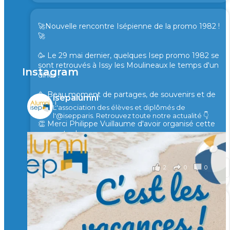
🚀Nouvelle rencontre Isépienne de la promo 1982 !
🚀
🥳 Le 29 mai dernier, quelques Isep promo 1982 se
sont retrouvés à Issy les Moulineaux le temps d'un
Instagram
diner !
🥳 Beau moment de partages, de souvenirs et de
isepalumni
rires !
L'association des élèves et diplômés de
l'@isepparis.
Retrouvez toute notre actualité 👇
👏 Merci Philippe Vuillaume d'avoir organisé cette
rencontre !
il y a 2 mois
2
0
0
Voir sur Facebook
·
Partager
🙏 Soutenez l’Isep via la taxe d’apprentissage 2026
et contribuons ensemble à former les générations
d’ingénieurs de demain. 🙏