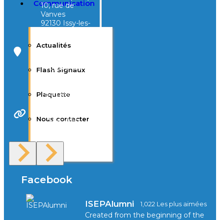
Communication
10, rue de
Vanves
92130 Issy-les-
Moulineaux
Actualités
Campus Tivoli
40, avenue
Flash Signaux
d’Eysines
33000
Bordeaux
Plaquette
Nous contacter
Site Web
F.A.Q
Facebook
ISEPAlumni
1,022 Les plus aimées
Created from the beginning of the