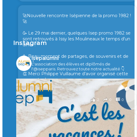
🚀Nouvelle rencontre Isépienne de la promo 1982 !
🚀
🥳 Le 29 mai dernier, quelques Isep promo 1982 se
sont retrouvés à Issy les Moulineaux le temps d'un
Instagram
diner !
🥳 Beau moment de partages, de souvenirs et de
isepalumni
rires !
L'association des élèves et diplômés de
l'@isepparis.
Retrouvez toute notre actualité 👇
👏 Merci Philippe Vuillaume d'avoir organisé cette
rencontre !
il y a 2 mois
2
0
0
Voir sur Facebook
·
Partager
🙏 Soutenez l’Isep via la taxe d’apprentissage 2026
et contribuons ensemble à former les générations
d’ingénieurs de demain. 🙏