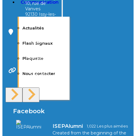
Communication
10, rue de
Vanves
92130 Issy-les-
Moulineaux
Actualités
Campus Tivoli
40, avenue
Flash Signaux
d’Eysines
33000
Bordeaux
Plaquette
Nous contacter
Site Web
F.A.Q
Facebook
ISEPAlumni
1,022 Les plus aimées
Created from the beginning of the