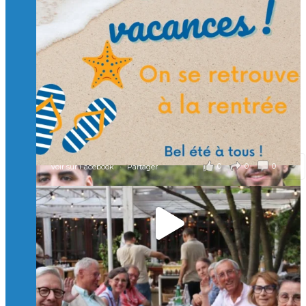
🙏 Soutenez l’Isep via la taxe d’apprentissage 2026
et contribuons ensemble à former les générations
d’ingénieurs de demain. 🙏
Merci à tous !
🎯 Taxe d’apprentissage 2026 : avec l'Isep, investissez pour
un numérique au service de l'humain !
À l’Isep, nous formons des ingénieurs, des bachelors, des
Mastères Spécialisés, qui allient excellence technologique et
valeurs humaines, au cœur de notre pro
...
Voir plus
il y a 2 mois
0
0
0
Voir sur Facebook
·
Partager
🚀Afterwork à Genève 🚀
🥳 Le 22 avril dernier, 14 Alumni vivant / travaillant
en Suisse ont partagé un moment convivial de
retrouvailles et d'échanges !
Merci à tous pour votre présence et à Alexandre