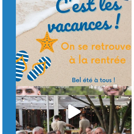
Suivre sur Instagram
Charger plus
🙏 Soutenez l’Isep via la taxe d’apprentissage 2026
et contribuons ensemble à former les générations
d’ingénieurs de demain. 🙏
Merci à tous !
🎯 Taxe d’apprentissage 2026 : avec l'Isep, investissez pour
un numérique au service de l'humain !
À l’Isep, nous formons des ingénieurs, des bachelors, des
Mastères Spécialisés, qui allient excellence technologique et
valeurs humaines, au cœur de notre pro
...
Voir plus
il y a 2 mois
0
0
0
Voir sur Facebook
·
Partager
🚀Afterwork à Genève 🚀
🥳 Le 22 avril dernier, 14 Alumni vivant / travaillant
en Suisse ont partagé un moment convivial de
retrouvailles et d'échanges !