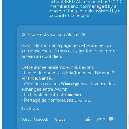
school, ISEP Alumni now has 9.000
members and it is managed by a
board of three people assisted by a
council of 12 people
⛱️ Pause estivale Isep Alumni ⛱️
Avant de tourner la page de cette année, un
immense merci à tous ceux qui font vivre notre
réseau au quotidien.
Cette année, ensemble, nous avons :
- Lancé de nouveaux 𝐜𝐥𝐮𝐛𝐬(Industrie, Banque &
Finance, Santé...)
- Créé des groupes 𝐖𝐡𝐚𝐭𝐬𝐀𝐩𝐩 pour favoriser les
échanges entre Alumni
- Fait évoluer notre 𝐬𝐢𝐭𝐞 𝐢𝐧𝐭𝐞𝐫𝐧𝐞𝐭
- Partagé de nombreuses
...
Voir plus
il y a 6 jours
0
0
0
Voir sur Facebook
·
Partager