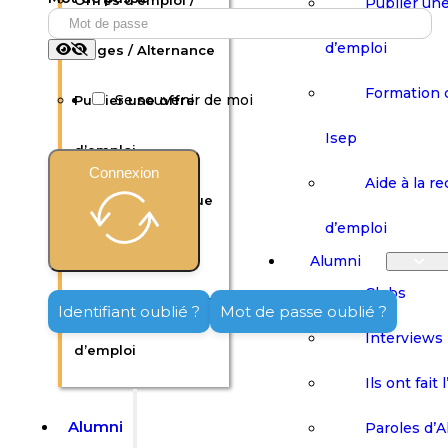
Offres d’emploi /
Publier une
d’emploi
Stages / Alternance
Formation 
Se souvenir de moi
Publier une offre
Isep
d’emploi
Connexion
Aide à la r
Formation continue
d’emploi
Isep
Alumni
Clubs
Aide à la recherche
Identifiant oublié ?
Mot de passe oublié ?
Interviews
d’emploi
Ils ont fait 
Alumni
Paroles d’