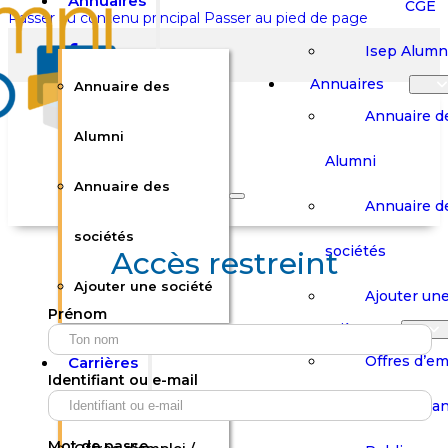
Annuaires
CGE
Passer au contenu principal
Passer au pied de page
Isep Alumn
Annuaires
Annuaire des
Annuaire d
Alumni
Alumni
Rechercher sur le site
Annuaire des
Annuaire d
Rechercher
sociétés
sociétés
Accès restreint
Ajouter une société
×
Ajouter une
Prénom
0
Carrières
Offres d’em
Carrières
Panier
Panier
Identifiant ou e-mail
Boutique
Boutique
Stages / Alterna
Se
Se
Votre panier est vide.
Connecter
Connecter
Mot de passe