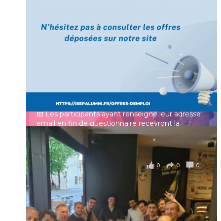
[Enquête IESF 2026] Top départ 🚀
Prénom
👩‍🎓 Ingénieurs diplômés, vous avez jusqu’au 31
mai pour participer et faire entendre votre voix !
Identifiant ou e-mail
Depuis plus de 60 ans, cette enquête vise à établir
un panorama complet de la situation socio-
professionnelle des ingénieurs et scientifiques
Mot de passe
français.
📧 Les participants ayant renseigné leur adresse
email en fin de questionnaire recevront la
synthèse des résultats
...
Voir plus
Se souvenir de moi
il y a 4 mois
0
0
0
Voir sur Facebook
·
Partager
Connexion