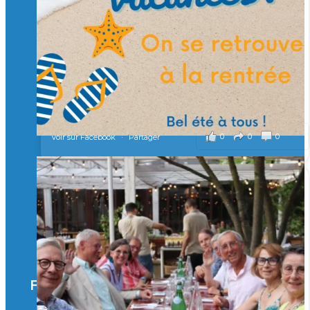
Merci à tous !
🎯 Taxe d’apprentissage 2026 : avec l'Isep, investissez pour
un numérique au service de l'humain !
À l’Isep, nous formons des ingénieurs, des bachelors, des
Mastères Spécialisés, qui allient excellence technologique et
valeurs humaines, au cœur de notre pro
...
Voir plus
il y a 2 mois
0
0
0
Voir sur Facebook
·
Partager
🚀Afterwork à Genève 🚀
🥳 Le 22 avril dernier, 14 Alumni vivant / travaillant
en Suisse ont partagé un moment convivial de
retrouvailles et d'échanges !
Merci à tous pour votre présence et à Alexandre
CHEA pour l'organisation !
Facebook
il y a 3 mois