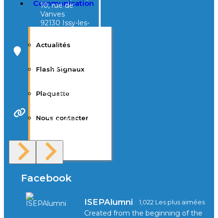
Communication
10, rue de
Vanves
92130 Issy-les-
Moulineaux
Actualités
Campus Tivoli
40, avenue
Flash Signaux
d’Eysines
33000
Bordeaux
Plaquette
Nous contacter
Site Web
F.A.Q
Facebook
ISEPAlumni
1,022 Les plus aimées
Created from the beginning of the