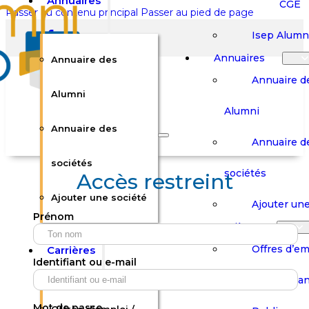
Annuaires
CGE
Passer au contenu principal
Passer au pied de page
Isep Alumn
Annuaires
Annuaire des
Annuaire d
Alumni
Alumni
Rechercher sur le site
Annuaire des
Annuaire d
Rechercher
sociétés
sociétés
Accès restreint
Ajouter une société
×
Ajouter une
Prénom
0
Carrières
Offres d’em
Carrières
Panier
Panier
Identifiant ou e-mail
Boutique
Boutique
Stages / Alterna
Se
Se
Votre panier est vide.
Connecter
Connecter
Mot de passe