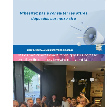
[Enquête IESF 2026] Top départ 🚀
Prénom
👩‍🎓 Ingénieurs diplômés, vous avez jusqu’au 31
mai pour participer et faire entendre votre voix !
Identifiant ou e-mail
Depuis plus de 60 ans, cette enquête vise à établir
un panorama complet de la situation socio-
professionnelle des ingénieurs et scientifiques
Mot de passe
français.
📧 Les participants ayant renseigné leur adresse
email en fin de questionnaire recevront la
synthèse des résultats
...
Voir plus
Se souvenir de moi
il y a 4 mois
0
0
0
Voir sur Facebook
·
Partager
Connexion