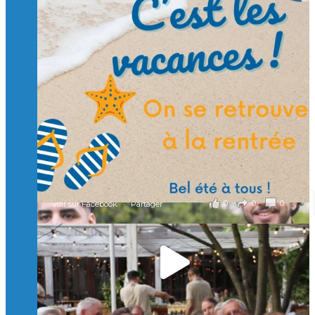
Suivre sur Instagram
Charger plus
🙏 Soutenez l’Isep via la taxe d’apprentissage 2026
et contribuons ensemble à former les générations
d’ingénieurs de demain. 🙏
Merci à tous !
🎯 Taxe d’apprentissage 2026 : avec l'Isep, investissez pour
un numérique au service de l'humain !
À l’Isep, nous formons des ingénieurs, des bachelors, des
Mastères Spécialisés, qui allient excellence technologique et
valeurs humaines, au cœur de notre pro
...
Voir plus
il y a 2 mois
0
0
0
Voir sur Facebook
·
Partager
🚀Afterwork à Genève 🚀
🥳 Le 22 avril dernier, 14 Alumni vivant / travaillant
en Suisse ont partagé un moment convivial de
retrouvailles et d'échanges !