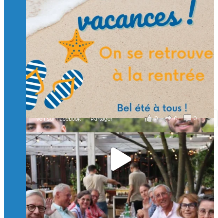
🙏 Soutenez l’Isep via la taxe d’apprentissage 2026
et contribuons ensemble à former les générations
d’ingénieurs de demain. 🙏
Merci à tous !
🎯 Taxe d’apprentissage 2026 : avec l'Isep, investissez pour
un numérique au service de l'humain !
À l’Isep, nous formons des ingénieurs, des bachelors, des
Mastères Spécialisés, qui allient excellence technologique et
valeurs humaines, au cœur de notre pro
...
Voir plus
il y a 2 mois
0
0
0
Voir sur Facebook
·
Partager
🚀Afterwork à Genève 🚀
🥳 Le 22 avril dernier, 14 Alumni vivant / travaillant
en Suisse ont partagé un moment convivial de
retrouvailles et d'échanges !
Merci à tous pour votre présence et à Alexandre