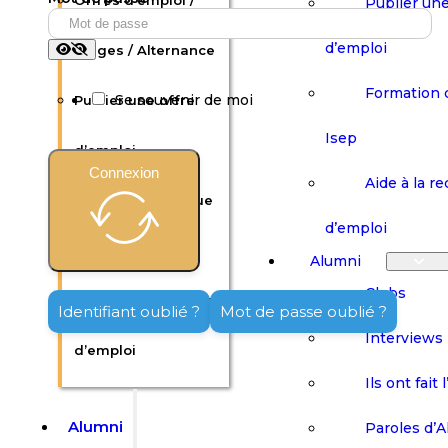
Offres d’emploi /
Publier une
d’emploi
Stages / Alternance
Formation 
Se souvenir de moi
Publier une offre
Isep
d’emploi
Connexion
Aide à la r
Formation continue
d’emploi
Isep
Alumni
Clubs
Aide à la recherche
Identifiant oublié ?
Mot de passe oublié ?
Interviews
d’emploi
Ils ont fait 
Alumni
Paroles d’