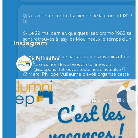
🚀Nouvelle rencontre Isépienne de la promo 1982 !
🚀
🥳 Le 29 mai dernier, quelques Isep promo 1982 se
sont retrouvés à Issy les Moulineaux le temps d'un
Instagram
diner !
🥳 Beau moment de partages, de souvenirs et de
isepalumni
rires !
L'association des élèves et diplômés de
l'@isepparis.
Retrouvez toute notre actualité 👇
👏 Merci Philippe Vuillaume d'avoir organisé cette
rencontre !
il y a 2 mois
2
0
0
Voir sur Facebook
·
Partager
🙏 Soutenez l’Isep via la taxe d’apprentissage 2026
et contribuons ensemble à former les générations
d’ingénieurs de demain. 🙏