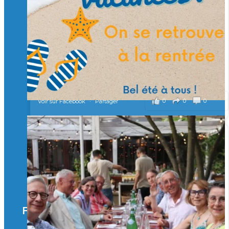
Merci à tous !
🎯 Taxe d’apprentissage 2026 : avec l'Isep, investissez pour
un numérique au service de l'humain !
À l’Isep, nous formons des ingénieurs, des bachelors, des
Mastères Spécialisés, qui allient excellence technologique et
valeurs humaines, au cœur de notre pro
...
Voir plus
il y a 2 mois
0
0
0
Voir sur Facebook
·
Partager
🚀Afterwork à Genève 🚀
🥳 Le 22 avril dernier, 14 Alumni vivant / travaillant
en Suisse ont partagé un moment convivial de
retrouvailles et d'échanges !
Merci à tous pour votre présence et à Alexandre
CHEA pour l'organisation !
Facebook
il y a 3 mois