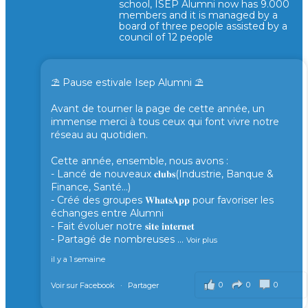
school, ISEP Alumni now has 9.000
members and it is managed by a
board of three people assisted by a
council of 12 people
⛱️ Pause estivale Isep Alumni ⛱️
Avant de tourner la page de cette année, un
immense merci à tous ceux qui font vivre notre
réseau au quotidien.
Cette année, ensemble, nous avons :
- Lancé de nouveaux 𝐜𝐥𝐮𝐛𝐬(Industrie, Banque &
Finance, Santé...)
- Créé des groupes 𝐖𝐡𝐚𝐭𝐬𝐀𝐩𝐩 pour favoriser les
échanges entre Alumni
- Fait évoluer notre 𝐬𝐢𝐭𝐞 𝐢𝐧𝐭𝐞𝐫𝐧𝐞𝐭
- Partagé de nombreuses
...
Voir plus
il y a 1 semaine
0
0
0
Voir sur Facebook
·
Partager