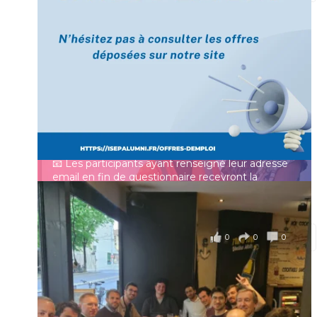
[Enquête IESF 2026] Top départ 🚀
Prénom
👩‍🎓 Ingénieurs diplômés, vous avez jusqu’au 31
mai pour participer et faire entendre votre voix !
Identifiant ou e-mail
Depuis plus de 60 ans, cette enquête vise à établir
un panorama complet de la situation socio-
professionnelle des ingénieurs et scientifiques
Mot de passe
français.
📧 Les participants ayant renseigné leur adresse
email en fin de questionnaire recevront la
synthèse des résultats
...
Voir plus
Se souvenir de moi
il y a 4 mois
0
0
0
Voir sur Facebook
·
Partager
Connexion