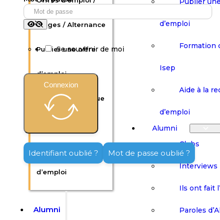
Offres d’emploi /
Publier une
d’emploi
Stages / Alternance
Formation 
Se souvenir de moi
Publier une offre
Isep
d’emploi
Connexion
Aide à la r
Formation continue
d’emploi
Isep
Alumni
Clubs
Aide à la recherche
Identifiant oublié ?
Mot de passe oublié ?
Interviews
d’emploi
Ils ont fait 
Alumni
Paroles d’