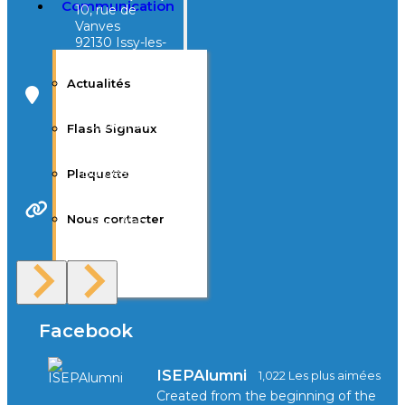
Communication
10, rue de
Vanves
92130 Issy-les-
Moulineaux
Actualités
Campus Tivoli
40, avenue
Flash Signaux
d’Eysines
33000
Bordeaux
Plaquette
Nous contacter
Site Web
F.A.Q
Facebook
ISEPAlumni
1,022 Les plus aimées
Created from the beginning of the