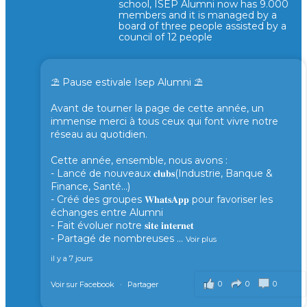
school, ISEP Alumni now has 9.000
members and it is managed by a
board of three people assisted by a
council of 12 people
⛱️ Pause estivale Isep Alumni ⛱️
Avant de tourner la page de cette année, un
immense merci à tous ceux qui font vivre notre
réseau au quotidien.
Cette année, ensemble, nous avons :
- Lancé de nouveaux 𝐜𝐥𝐮𝐛𝐬(Industrie, Banque &
Finance, Santé...)
- Créé des groupes 𝐖𝐡𝐚𝐭𝐬𝐀𝐩𝐩 pour favoriser les
échanges entre Alumni
- Fait évoluer notre 𝐬𝐢𝐭𝐞 𝐢𝐧𝐭𝐞𝐫𝐧𝐞𝐭
- Partagé de nombreuses
...
Voir plus
il y a 7 jours
0
0
0
Voir sur Facebook
·
Partager