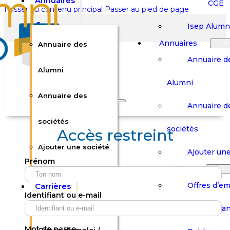
Annuaires
CGE
Passer au contenu principal
Passer au pied de page
Isep Alumn
Annuaires
Annuaire des
Annuaire d
Alumni
Alumni
Rechercher sur le site
Annuaire des
Annuaire d
Rechercher
sociétés
sociétés
Accès restreint
Ajouter une société
×
Ajouter une
Prénom
0
Carrières
Offres d’em
Carrières
Panier
Panier
Identifiant ou e-mail
Boutique
Boutique
Stages / Alterna
Se
Se
Votre panier est vide.
Connecter
Connecter
Mot de passe