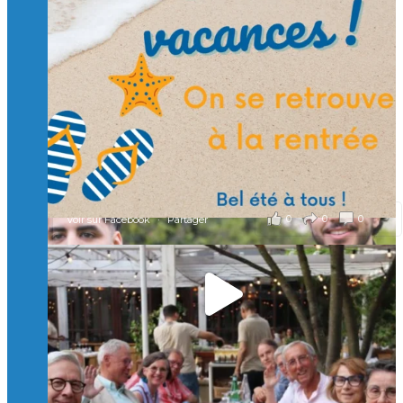
🙏 Soutenez l’Isep via la taxe d’apprentissage 2026
et contribuons ensemble à former les générations
d’ingénieurs de demain. 🙏
Merci à tous !
🎯 Taxe d’apprentissage 2026 : avec l'Isep, investissez pour
un numérique au service de l'humain !
À l’Isep, nous formons des ingénieurs, des bachelors, des
Mastères Spécialisés, qui allient excellence technologique et
valeurs humaines, au cœur de notre pro
...
Voir plus
il y a 2 mois
0
0
0
Voir sur Facebook
·
Partager
🚀Afterwork à Genève 🚀
🥳 Le 22 avril dernier, 14 Alumni vivant / travaillant
en Suisse ont partagé un moment convivial de
retrouvailles et d'échanges !
Merci à tous pour votre présence et à Alexandre