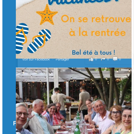
Merci à tous !
🎯 Taxe d’apprentissage 2026 : avec l'Isep, investissez pour
un numérique au service de l'humain !
À l’Isep, nous formons des ingénieurs, des bachelors, des
Mastères Spécialisés, qui allient excellence technologique et
valeurs humaines, au cœur de notre pro
...
Voir plus
il y a 2 mois
0
0
0
Voir sur Facebook
·
Partager
🚀Afterwork à Genève 🚀
🥳 Le 22 avril dernier, 14 Alumni vivant / travaillant
en Suisse ont partagé un moment convivial de
retrouvailles et d'échanges !
Merci à tous pour votre présence et à Alexandre
CHEA pour l'organisation !
Facebook
il y a 3 mois