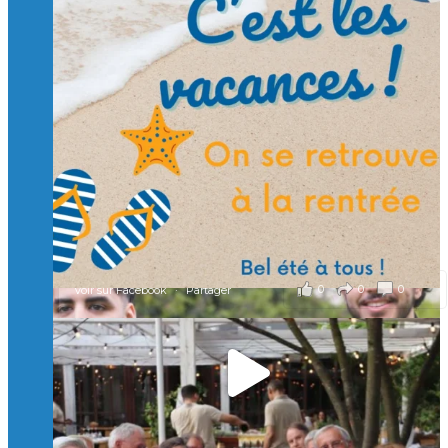
Suivre sur Instagram
Charger plus
🙏 Soutenez l’Isep via la taxe d’apprentissage 2026
et contribuons ensemble à former les générations
d’ingénieurs de demain. 🙏
Merci à tous !
🎯 Taxe d’apprentissage 2026 : avec l'Isep, investissez pour
un numérique au service de l'humain !
À l’Isep, nous formons des ingénieurs, des bachelors, des
Mastères Spécialisés, qui allient excellence technologique et
valeurs humaines, au cœur de notre pro
...
Voir plus
il y a 2 mois
0
0
0
Voir sur Facebook
·
Partager
🚀Afterwork à Genève 🚀
🥳 Le 22 avril dernier, 14 Alumni vivant / travaillant
en Suisse ont partagé un moment convivial de
retrouvailles et d'échanges !