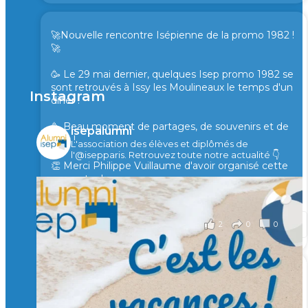
🚀Nouvelle rencontre Isépienne de la promo 1982 !
🚀
🥳 Le 29 mai dernier, quelques Isep promo 1982 se
sont retrouvés à Issy les Moulineaux le temps d'un
Instagram
diner !
🥳 Beau moment de partages, de souvenirs et de
isepalumni
rires !
L'association des élèves et diplômés de
l'@isepparis.
Retrouvez toute notre actualité 👇
👏 Merci Philippe Vuillaume d'avoir organisé cette
rencontre !
il y a 2 mois
2
0
0
Voir sur Facebook
·
Partager
🙏 Soutenez l’Isep via la taxe d’apprentissage 2026
et contribuons ensemble à former les générations
d’ingénieurs de demain. 🙏