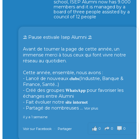
school, ISEP Alumni now has 9.000
members and it is managed by a
board of three people assisted by a
council of 12 people
⛱️ Pause estivale Isep Alumni ⛱️
Avant de tourner la page de cette année, un
immense merci à tous ceux qui font vivre notre
réseau au quotidien.
Cette année, ensemble, nous avons :
- Lancé de nouveaux 𝐜𝐥𝐮𝐛𝐬(Industrie, Banque &
Finance, Santé...)
- Créé des groupes 𝐖𝐡𝐚𝐭𝐬𝐀𝐩𝐩 pour favoriser les
échanges entre Alumni
- Fait évoluer notre 𝐬𝐢𝐭𝐞 𝐢𝐧𝐭𝐞𝐫𝐧𝐞𝐭
- Partagé de nombreuses
...
Voir plus
il y a 1 semaine
0
0
0
Voir sur Facebook
·
Partager