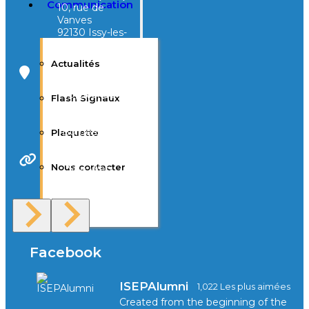
Communication
10, rue de
Vanves
92130 Issy-les-
Moulineaux
Actualités
Campus Tivoli
40, avenue
Flash Signaux
d’Eysines
33000
Bordeaux
Plaquette
Nous contacter
Site Web
F.A.Q
Facebook
ISEPAlumni
1,022 Les plus aimées
Created from the beginning of the