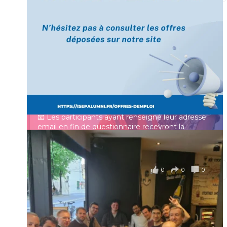
[Enquête IESF 2026] Top départ 🚀
Prénom
👩‍🎓 Ingénieurs diplômés, vous avez jusqu’au 31
mai pour participer et faire entendre votre voix !
Identifiant ou e-mail
Depuis plus de 60 ans, cette enquête vise à établir
un panorama complet de la situation socio-
professionnelle des ingénieurs et scientifiques
Mot de passe
français.
📧 Les participants ayant renseigné leur adresse
email en fin de questionnaire recevront la
synthèse des résultats
...
Voir plus
Se souvenir de moi
il y a 4 mois
0
0
0
Voir sur Facebook
·
Partager
Connexion