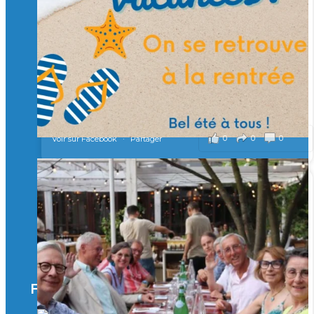
Merci à tous !
🎯 Taxe d’apprentissage 2026 : avec l'Isep, investissez pour
un numérique au service de l'humain !
À l’Isep, nous formons des ingénieurs, des bachelors, des
Mastères Spécialisés, qui allient excellence technologique et
valeurs humaines, au cœur de notre pro
...
Voir plus
il y a 3 mois
0
0
0
Voir sur Facebook
·
Partager
🚀Afterwork à Genève 🚀
🥳 Le 22 avril dernier, 14 Alumni vivant / travaillant
en Suisse ont partagé un moment convivial de
retrouvailles et d'échanges !
Merci à tous pour votre présence et à Alexandre
CHEA pour l'organisation !
Facebook
il y a 3 mois