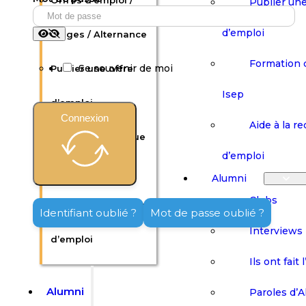
Offres d’emploi /
Publier une
d’emploi
Stages / Alternance
Formation 
Se souvenir de moi
Publier une offre
Isep
d’emploi
Connexion
Aide à la r
Formation continue
d’emploi
Isep
Alumni
Clubs
Aide à la recherche
Identifiant oublié ?
Mot de passe oublié ?
Interviews
d’emploi
Ils ont fait 
Alumni
Paroles d’