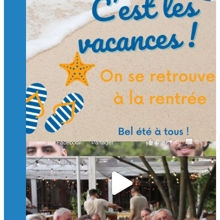
Suivre sur Instagram
Charger plus
🙏 Soutenez l’Isep via la taxe d’apprentissage 2026
et contribuons ensemble à former les générations
d’ingénieurs de demain. 🙏
Merci à tous !
🎯 Taxe d’apprentissage 2026 : avec l'Isep, investissez pour
un numérique au service de l'humain !
À l’Isep, nous formons des ingénieurs, des bachelors, des
Mastères Spécialisés, qui allient excellence technologique et
valeurs humaines, au cœur de notre pro
...
Voir plus
il y a 3 mois
0
0
0
Voir sur Facebook
·
Partager
🚀Afterwork à Genève 🚀
🥳 Le 22 avril dernier, 14 Alumni vivant / travaillant
en Suisse ont partagé un moment convivial de
retrouvailles et d'échanges !