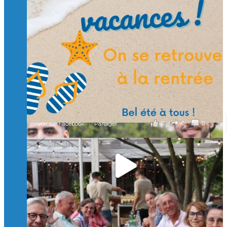
🙏 Soutenez l’Isep via la taxe d’apprentissage 2026
et contribuons ensemble à former les générations
d’ingénieurs de demain. 🙏
Merci à tous !
🎯 Taxe d’apprentissage 2026 : avec l'Isep, investissez pour
un numérique au service de l'humain !
À l’Isep, nous formons des ingénieurs, des bachelors, des
Mastères Spécialisés, qui allient excellence technologique et
valeurs humaines, au cœur de notre pro
...
Voir plus
il y a 3 mois
0
0
0
Voir sur Facebook
·
Partager
🚀Afterwork à Genève 🚀
🥳 Le 22 avril dernier, 14 Alumni vivant / travaillant
en Suisse ont partagé un moment convivial de
retrouvailles et d'échanges !
Merci à tous pour votre présence et à Alexandre