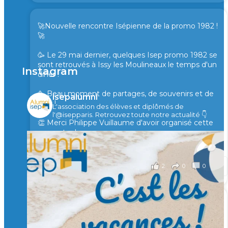
🚀Nouvelle rencontre Isépienne de la promo 1982 !
🚀
🥳 Le 29 mai dernier, quelques Isep promo 1982 se
sont retrouvés à Issy les Moulineaux le temps d'un
Instagram
diner !
🥳 Beau moment de partages, de souvenirs et de
isepalumni
rires !
L'association des élèves et diplômés de
l'@isepparis.
Retrouvez toute notre actualité 👇
👏 Merci Philippe Vuillaume d'avoir organisé cette
rencontre !
il y a 2 mois
2
0
0
Voir sur Facebook
·
Partager
🙏 Soutenez l’Isep via la taxe d’apprentissage 2026
et contribuons ensemble à former les générations
d’ingénieurs de demain. 🙏