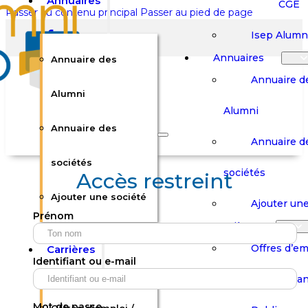
Annuaires
CGE
Passer au contenu principal
Passer au pied de page
Isep Alumn
Annuaires
Annuaire des
Annuaire d
Alumni
Alumni
Rechercher sur le site
Annuaire des
Annuaire d
Rechercher
sociétés
sociétés
Accès restreint
Ajouter une société
×
Ajouter une
Prénom
0
Carrières
Offres d’em
Carrières
Panier
Panier
Identifiant ou e-mail
Boutique
Boutique
Stages / Alterna
Se
Se
Votre panier est vide.
Connecter
Connecter
Mot de passe