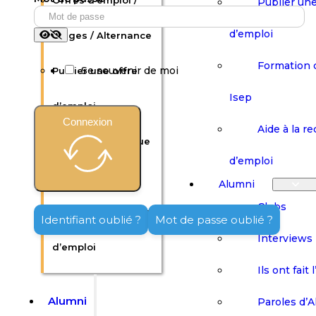
Offres d’emploi /
Publier une
d’emploi
Stages / Alternance
Formation 
Se souvenir de moi
Publier une offre
Isep
d’emploi
Connexion
Aide à la r
Formation continue
d’emploi
Isep
Alumni
Clubs
Aide à la recherche
Identifiant oublié ?
Mot de passe oublié ?
Interviews
d’emploi
Ils ont fait 
Alumni
Paroles d’