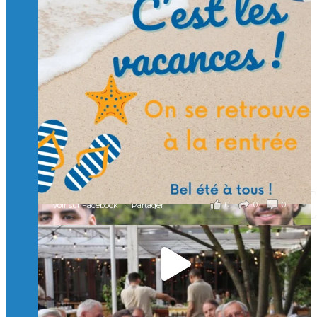
Suivre sur Instagram
Charger plus
🙏 Soutenez l’Isep via la taxe d’apprentissage 2026
et contribuons ensemble à former les générations
d’ingénieurs de demain. 🙏
Merci à tous !
🎯 Taxe d’apprentissage 2026 : avec l'Isep, investissez pour
un numérique au service de l'humain !
À l’Isep, nous formons des ingénieurs, des bachelors, des
Mastères Spécialisés, qui allient excellence technologique et
valeurs humaines, au cœur de notre pro
...
Voir plus
il y a 2 mois
0
0
0
Voir sur Facebook
·
Partager
🚀Afterwork à Genève 🚀
🥳 Le 22 avril dernier, 14 Alumni vivant / travaillant
en Suisse ont partagé un moment convivial de
retrouvailles et d'échanges !