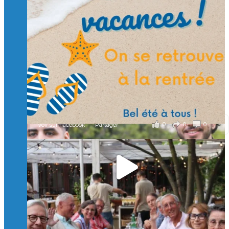
🙏 Soutenez l’Isep via la taxe d’apprentissage 2026
et contribuons ensemble à former les générations
d’ingénieurs de demain. 🙏
Merci à tous !
🎯 Taxe d’apprentissage 2026 : avec l'Isep, investissez pour
un numérique au service de l'humain !
À l’Isep, nous formons des ingénieurs, des bachelors, des
Mastères Spécialisés, qui allient excellence technologique et
valeurs humaines, au cœur de notre pro
...
Voir plus
il y a 2 mois
0
0
0
Voir sur Facebook
·
Partager
🚀Afterwork à Genève 🚀
🥳 Le 22 avril dernier, 14 Alumni vivant / travaillant
en Suisse ont partagé un moment convivial de
retrouvailles et d'échanges !
Merci à tous pour votre présence et à Alexandre