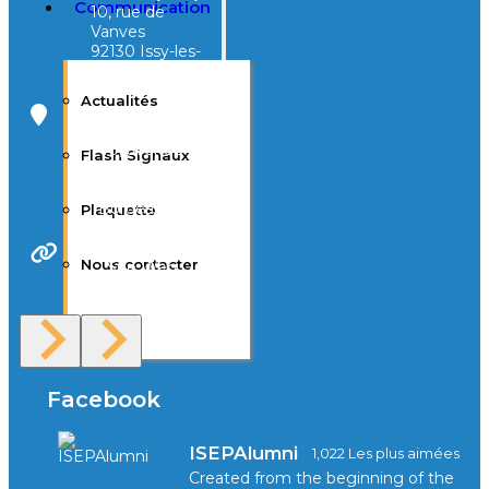
Communication
10, rue de
Vanves
92130 Issy-les-
Moulineaux
Actualités
Campus Tivoli
40, avenue
Flash Signaux
d’Eysines
33000
Bordeaux
Plaquette
Nous contacter
Site Web
F.A.Q
Facebook
ISEPAlumni
1,022 Les plus aimées
Created from the beginning of the