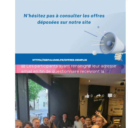
[Enquête IESF 2026] Top départ 🚀
Prénom
👩‍🎓 Ingénieurs diplômés, vous avez jusqu’au 31
mai pour participer et faire entendre votre voix !
Identifiant ou e-mail
Depuis plus de 60 ans, cette enquête vise à établir
un panorama complet de la situation socio-
professionnelle des ingénieurs et scientifiques
Mot de passe
français.
📧 Les participants ayant renseigné leur adresse
email en fin de questionnaire recevront la
synthèse des résultats
...
Voir plus
Se souvenir de moi
il y a 4 mois
0
0
0
Voir sur Facebook
·
Partager
Connexion