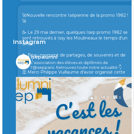
🚀Nouvelle rencontre Isépienne de la promo 1982 !
🚀
🥳 Le 29 mai dernier, quelques Isep promo 1982 se
sont retrouvés à Issy les Moulineaux le temps d'un
Instagram
diner !
🥳 Beau moment de partages, de souvenirs et de
isepalumni
rires !
L'association des élèves et diplômés de
l'@isepparis.
Retrouvez toute notre actualité 👇
👏 Merci Philippe Vuillaume d'avoir organisé cette
rencontre !
il y a 2 mois
2
0
0
Voir sur Facebook
·
Partager
🙏 Soutenez l’Isep via la taxe d’apprentissage 2026
et contribuons ensemble à former les générations
d’ingénieurs de demain. 🙏