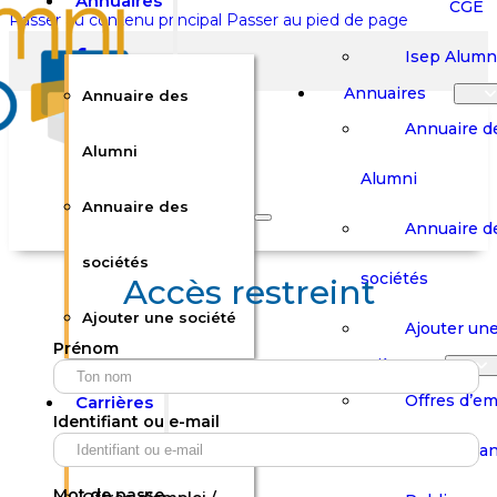
Annuaires
CGE
Passer au contenu principal
Passer au pied de page
Isep Alumn
Annuaires
Annuaire des
Annuaire d
Alumni
Alumni
Rechercher sur le site
Annuaire des
Annuaire d
Rechercher
sociétés
sociétés
Accès restreint
Ajouter une société
×
Ajouter une
Prénom
0
Carrières
Offres d’em
Carrières
Panier
Panier
Identifiant ou e-mail
Boutique
Boutique
Stages / Alterna
Se
Se
Votre panier est vide.
Connecter
Connecter
Mot de passe