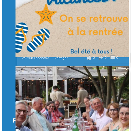
Merci à tous !
🎯 Taxe d’apprentissage 2026 : avec l'Isep, investissez pour
un numérique au service de l'humain !
À l’Isep, nous formons des ingénieurs, des bachelors, des
Mastères Spécialisés, qui allient excellence technologique et
valeurs humaines, au cœur de notre pro
...
Voir plus
il y a 2 mois
0
0
0
Voir sur Facebook
·
Partager
🚀Afterwork à Genève 🚀
🥳 Le 22 avril dernier, 14 Alumni vivant / travaillant
en Suisse ont partagé un moment convivial de
retrouvailles et d'échanges !
Merci à tous pour votre présence et à Alexandre
CHEA pour l'organisation !
Facebook
il y a 3 mois