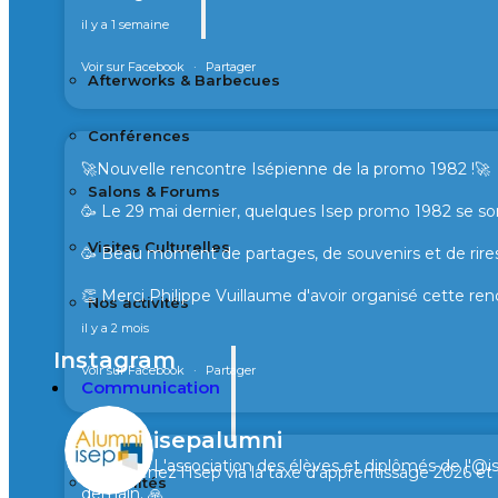
il y a 1 semaine
Voir sur Facebook
·
Partager
Afterworks & Barbecues
Conférences
🚀Nouvelle rencontre Isépienne de la promo 1982 !🚀
Salons & Forums
🥳 Le 29 mai dernier, quelques Isep promo 1982 se son
Visites Culturelles
🥳 Beau moment de partages, de souvenirs et de rires
👏 Merci Philippe Vuillaume d'avoir organisé cette ren
Nos activités
il y a 2 mois
Instagram
Voir sur Facebook
·
Partager
Communication
isepalumni
L'association des élèves et diplômés de l'@i
🙏 Soutenez l’Isep via la taxe d’apprentissage 2026 e
Actualités
demain. 🙏