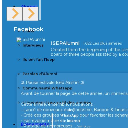
Alumni
Facebook
Clubs
ISEPAlumni
1,022 Les plus aimées
Interviews
Created from the beginning of the sc
board of three people assisted by a cou
Ils ont fait l’Isep
Paroles d’Alumni
⛱️ Pause estivale Isep Alumni ⛱️
Communauté Whatsapp
Avant de tourner la page de cette année, un immense 
L’ingénieur Isep au fil des années
Cette année, ensemble, nous avons :
- Lancé de nouveaux 𝐜𝐥𝐮𝐛𝐬(Industrie, Banque & Finance
- Créé des groupes 𝐖𝐡𝐚𝐭𝐬𝐀𝐩𝐩 pour favoriser les éc
- Fait évoluer notre 𝐬𝐢𝐭𝐞 𝐢𝐧𝐭𝐞𝐫𝐧𝐞𝐭
Événements
- Partagé de nombreuses
...
Voir plus