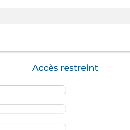
Rechercher sur le site
Accès restreint
Panier
Panier
Boutique
Boutique
Se Connecter
Se Connecter