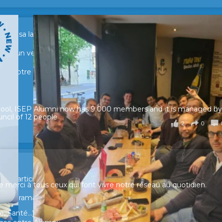
sur sa lancée ! 🚀🚀
tour d’un verre pour échanger, partager leurs expériences et raviv
e de notre réseau.
hool, ISEP Alumni now has 9.000 members and it is managed by
ncil of 12 people
2
0
ur participer et faire entendre votre voix !
merci à tous ceux qui font vivre notre réseau au quotidien.
n panorama complet de la situation socio-professionnelle des
, Santé...)