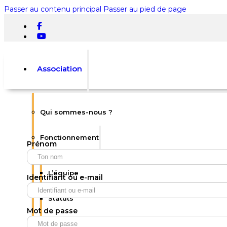
Passer au contenu principal
Passer au pied de page
Association
Qui sommes-nous ?
Rechercher
Fonctionnement
Prénom
×
0
L’équipe
Identifiant ou e-mail
Statuts
Mot de passe
Votre panier est vide.
Règlement intérieur