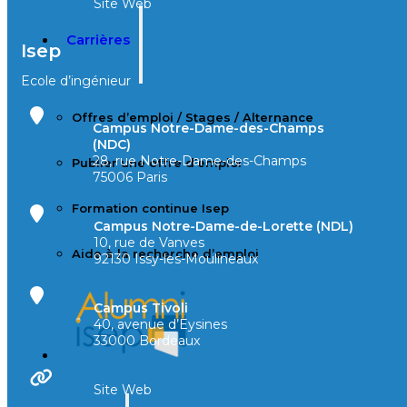
Site Web
Carrières
Isep
Ecole d’ingénieur
Offres d’emploi / Stages / Alternance
Campus Notre-Dame-des-Champs
(NDC)
28, rue Notre-Dame-des-Champs
Publier une offre d’emploi
75006 Paris
Formation continue Isep
Campus Notre-Dame-de-Lorette (NDL)
10, rue de Vanves
Aide à la recherche d’emploi
92130 Issy-les-Moulineaux
Campus Tivoli
40, avenue d’Eysines
33000 Bordeaux
Site Web