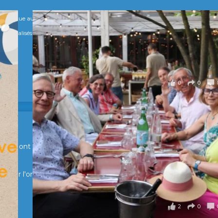
numérique au service de l'humain !
s Spécialisés, qui allient excellence technologique et valeurs humaines, au cœur
0
0
en Suisse ont partagé un moment convivial de retrouvailles et
pour l'organisation !
2
0