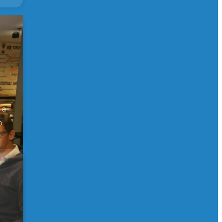
er
 a
0