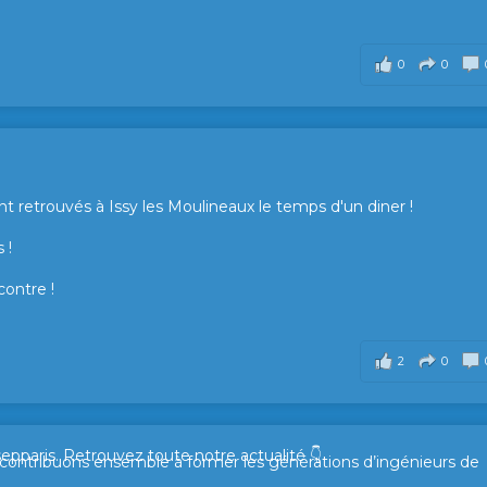
0
0
t retrouvés à Issy les Moulineaux le temps d'un diner !
 !
contre !
2
0
sepparis.
Retrouvez toute notre actualité 👇
t contribuons ensemble à former les générations d’ingénieurs de