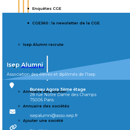
Enquêtes CGE
CGE360 : la newsletter de la CGE
Isep Alumni recrute
Isep Alumni
Annuaires
Association des élèves et diplômés de l’Isep
Bureau Agora 3ème étage
Annuaire des Alumni
28 rue Notre Dame des Champs
75006 Paris
Annuaire des sociétés
isepalumni@asso.isep.fr
Ajouter une société