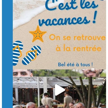
Suivre sur Instagram
Charger plus
🙏 Soutenez l’Isep via la taxe d’apprentissage 2026
et contribuons ensemble à former les générations
d’ingénieurs de demain. 🙏
Merci à tous !
🎯 Taxe d’apprentissage 2026 : avec l'Isep, investissez pour
un numérique au service de l'humain !
À l’Isep, nous formons des ingénieurs, des bachelors, des
Mastères Spécialisés, qui allient excellence technologique et
valeurs humaines, au cœur de notre pro
...
Voir plus
il y a 2 mois
0
0
0
Voir sur Facebook
·
Partager
🚀Afterwork à Genève 🚀
🥳 Le 22 avril dernier, 14 Alumni vivant / travaillant
en Suisse ont partagé un moment convivial de
retrouvailles et d'échanges !