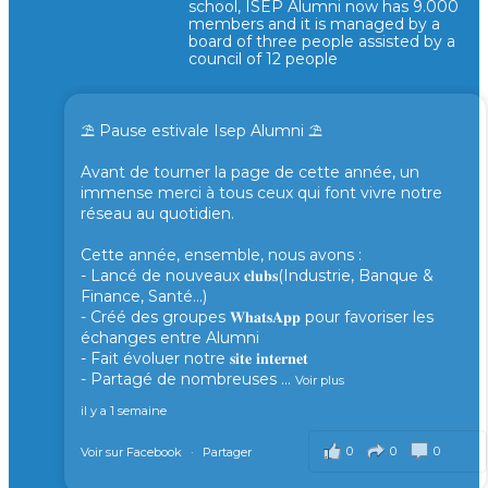
school, ISEP Alumni now has 9.000
members and it is managed by a
board of three people assisted by a
council of 12 people
⛱️ Pause estivale Isep Alumni ⛱️
Avant de tourner la page de cette année, un
immense merci à tous ceux qui font vivre notre
réseau au quotidien.
Cette année, ensemble, nous avons :
- Lancé de nouveaux 𝐜𝐥𝐮𝐛𝐬(Industrie, Banque &
Finance, Santé...)
- Créé des groupes 𝐖𝐡𝐚𝐭𝐬𝐀𝐩𝐩 pour favoriser les
échanges entre Alumni
- Fait évoluer notre 𝐬𝐢𝐭𝐞 𝐢𝐧𝐭𝐞𝐫𝐧𝐞𝐭
- Partagé de nombreuses
...
Voir plus
il y a 1 semaine
0
0
0
Voir sur Facebook
·
Partager