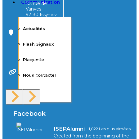
Communication
10, rue de
Vanves
92130 Issy-les-
Moulineaux
Actualités
Campus Tivoli
40, avenue
Flash Signaux
d’Eysines
33000
Bordeaux
Plaquette
Nous contacter
Site Web
F.A.Q
Facebook
ISEPAlumni
1,022 Les plus aimées
Created from the beginning of the