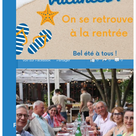
Merci à tous !
🎯 Taxe d’apprentissage 2026 : avec l'Isep, investissez pour
un numérique au service de l'humain !
À l’Isep, nous formons des ingénieurs, des bachelors, des
Mastères Spécialisés, qui allient excellence technologique et
valeurs humaines, au cœur de notre pro
...
Voir plus
il y a 2 mois
0
0
0
Voir sur Facebook
·
Partager
🚀Afterwork à Genève 🚀
🥳 Le 22 avril dernier, 14 Alumni vivant / travaillant
en Suisse ont partagé un moment convivial de
retrouvailles et d'échanges !
Merci à tous pour votre présence et à Alexandre
CHEA pour l'organisation !
Facebook
il y a 3 mois