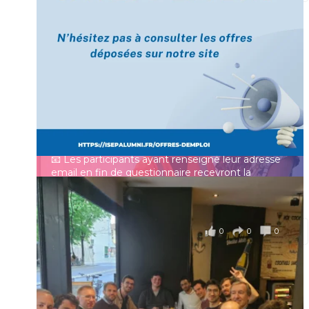
[Enquête IESF 2026] Top départ 🚀
Prénom
👩‍🎓 Ingénieurs diplômés, vous avez jusqu’au 31
mai pour participer et faire entendre votre voix !
Identifiant ou e-mail
Depuis plus de 60 ans, cette enquête vise à établir
un panorama complet de la situation socio-
professionnelle des ingénieurs et scientifiques
Mot de passe
français.
📧 Les participants ayant renseigné leur adresse
email en fin de questionnaire recevront la
synthèse des résultats
...
Voir plus
Se souvenir de moi
il y a 4 mois
0
0
0
Voir sur Facebook
·
Partager
Connexion