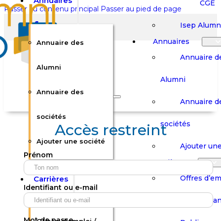
Annuaires
CGE
Passer au contenu principal
Passer au pied de page
Isep Alumn
Annuaires
Annuaire des
Annuaire d
Alumni
Alumni
Rechercher sur le site
Annuaire des
Annuaire d
Rechercher
sociétés
sociétés
Accès restreint
Ajouter une société
×
Ajouter une
Prénom
0
Carrières
Offres d’em
Carrières
Panier
Panier
Identifiant ou e-mail
Boutique
Boutique
Stages / Alterna
Se
Se
Votre panier est vide.
Connecter
Connecter
Mot de passe