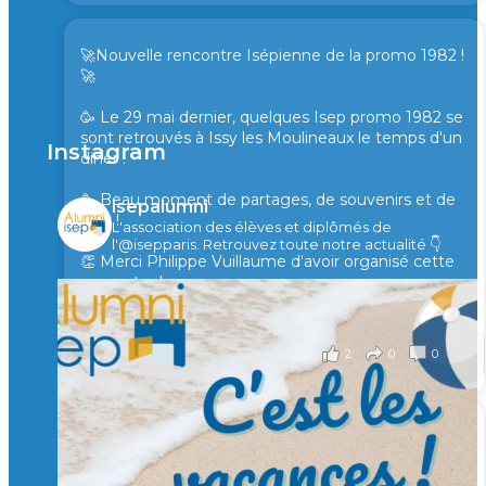
🚀Nouvelle rencontre Isépienne de la promo 1982 !
🚀
🥳 Le 29 mai dernier, quelques Isep promo 1982 se
sont retrouvés à Issy les Moulineaux le temps d'un
Instagram
diner !
🥳 Beau moment de partages, de souvenirs et de
isepalumni
rires !
L'association des élèves et diplômés de
l'@isepparis.
Retrouvez toute notre actualité 👇
👏 Merci Philippe Vuillaume d'avoir organisé cette
rencontre !
il y a 2 mois
2
0
0
Voir sur Facebook
·
Partager
🙏 Soutenez l’Isep via la taxe d’apprentissage 2026
et contribuons ensemble à former les générations
d’ingénieurs de demain. 🙏