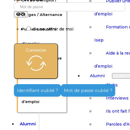
Offres d’emploi /
Publier une
d’emploi
Stages / Alternance
Formation 
Se souvenir de moi
Publier une offre
Isep
d’emploi
Connexion
Aide à la r
Formation continue
d’emploi
Isep
Alumni
Clubs
Aide à la recherche
Identifiant oublié ?
Mot de passe oublié ?
Interviews
d’emploi
Ils ont fait 
Alumni
Paroles d’