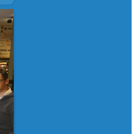
er
 a
0