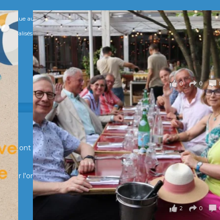
numérique au service de l'humain !
s Spécialisés, qui allient excellence technologique et valeurs humaines, au cœur
0
0
en Suisse ont partagé un moment convivial de retrouvailles et
pour l'organisation !
2
0