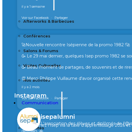
il y a 1 semaine
Voir sur Facebook
·
Partager
Afterworks & Barbecues
Conférences
🚀Nouvelle rencontre Isépienne de la promo 1982 !🚀
Salons & Forums
🥳 Le 29 mai dernier, quelques Isep promo 1982 se son
Visites Culturelles
🥳 Beau moment de partages, de souvenirs et de rires
👏 Merci Philippe Vuillaume d'avoir organisé cette ren
Nos activités
il y a 2 mois
Instagram
Voir sur Facebook
·
Partager
Communication
isepalumni
L'association des élèves et diplômés de l'@i
🙏 Soutenez l’Isep via la taxe d’apprentissage 2026 e
Actualités
demain. 🙏