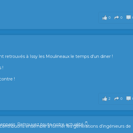
0
0
t retrouvés à Issy les Moulineaux le temps d'un diner !
 !
contre !
2
0
sepparis.
Retrouvez toute notre actualité 👇
t contribuons ensemble à former les générations d’ingénieurs de