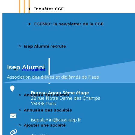
Enquêtes CGE
CGE360 : la newsletter de la CGE
Isep Alumni recrute
Isep Alumni
Annuaires
Association des élèves et diplômés de l’Isep
Bureau Agora 3ème étage
Annuaire des Alumni
28 rue Notre Dame des Champs
75006 Paris
Annuaire des sociétés
isepalumni@asso.isep.fr
Ajouter une société