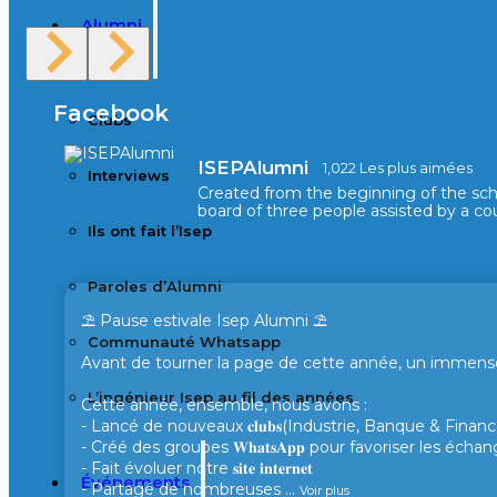
Alumni
Facebook
Clubs
ISEPAlumni
1,022 Les plus aimées
Interviews
Created from the beginning of the sc
board of three people assisted by a cou
Ils ont fait l’Isep
Paroles d’Alumni
⛱️ Pause estivale Isep Alumni ⛱️
Communauté Whatsapp
Avant de tourner la page de cette année, un immense 
L’ingénieur Isep au fil des années
Cette année, ensemble, nous avons :
- Lancé de nouveaux 𝐜𝐥𝐮𝐛𝐬(Industrie, Banque & Finance
- Créé des groupes 𝐖𝐡𝐚𝐭𝐬𝐀𝐩𝐩 pour favoriser les éc
- Fait évoluer notre 𝐬𝐢𝐭𝐞 𝐢𝐧𝐭𝐞𝐫𝐧𝐞𝐭
Événements
- Partagé de nombreuses
...
Voir plus