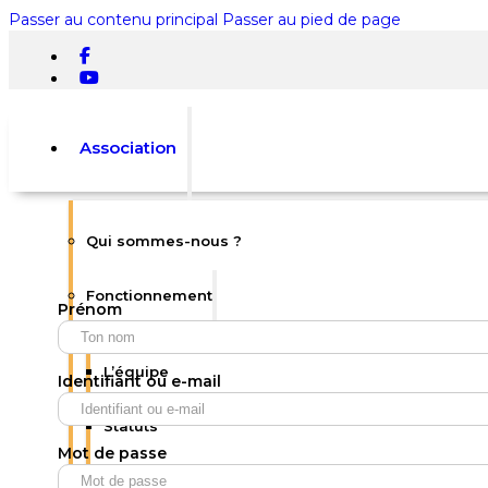
Passer au contenu principal
Passer au pied de page
Association
Qui sommes-nous ?
Rechercher
Fonctionnement
Prénom
×
0
L’équipe
Identifiant ou e-mail
Statuts
Mot de passe
Votre panier est vide.
Règlement intérieur