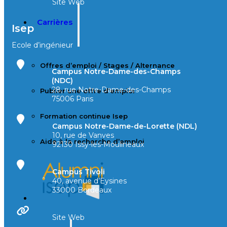
Site Web
Carrières
Isep
Ecole d’ingénieur
Offres d’emploi / Stages / Alternance
Campus Notre-Dame-des-Champs
(NDC)
28, rue Notre-Dame-des-Champs
Publier une offre d’emploi
75006 Paris
Formation continue Isep
Campus Notre-Dame-de-Lorette (NDL)
10, rue de Vanves
Aide à la recherche d’emploi
92130 Issy-les-Moulineaux
Campus Tivoli
40, avenue d’Eysines
33000 Bordeaux
Site Web