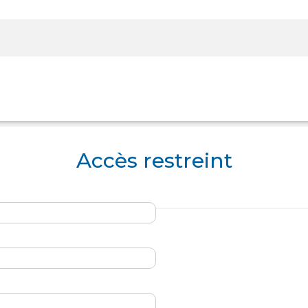
Rechercher sur le site
Accès restreint
Panier
Panier
Boutique
Boutique
Se Connecter
Se Connecter