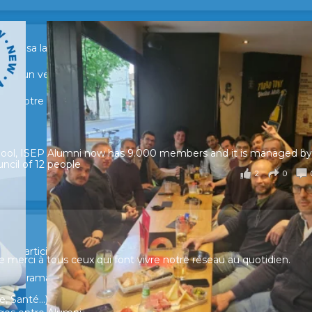
sur sa lancée ! 🚀🚀
tour d’un verre pour échanger, partager leurs expériences et raviv
e de notre réseau.
hool, ISEP Alumni now has 9.000 members and it is managed by
ncil of 12 people
2
0
ur participer et faire entendre votre voix !
merci à tous ceux qui font vivre notre réseau au quotidien.
n panorama complet de la situation socio-professionnelle des
, Santé...)