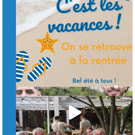
Suivre sur Instagram
Charger plus
🙏 Soutenez l’Isep via la taxe d’apprentissage 2026
et contribuons ensemble à former les générations
d’ingénieurs de demain. 🙏
Merci à tous !
🎯 Taxe d’apprentissage 2026 : avec l'Isep, investissez pour
un numérique au service de l'humain !
À l’Isep, nous formons des ingénieurs, des bachelors, des
Mastères Spécialisés, qui allient excellence technologique et
valeurs humaines, au cœur de notre pro
...
Voir plus
il y a 2 mois
0
0
0
Voir sur Facebook
·
Partager
🚀Afterwork à Genève 🚀
🥳 Le 22 avril dernier, 14 Alumni vivant / travaillant
en Suisse ont partagé un moment convivial de
retrouvailles et d'échanges !