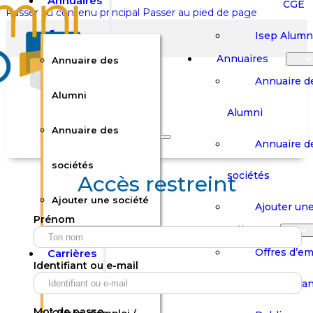
Annuaires
CGE
Passer au contenu principal
Passer au pied de page
Isep Alumn
Annuaires
Annuaire des
Annuaire d
Alumni
Alumni
Rechercher sur le site
Annuaire des
Annuaire d
Rechercher
sociétés
sociétés
Accès restreint
Ajouter une société
×
Ajouter une
Prénom
0
Carrières
Offres d’em
Carrières
Panier
Panier
Identifiant ou e-mail
Boutique
Boutique
Stages / Alterna
Se
Se
Votre panier est vide.
Connecter
Connecter
Mot de passe