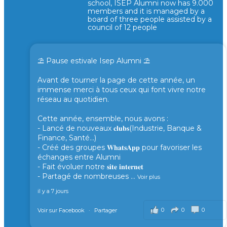
school, ISEP Alumni now has 9.000
members and it is managed by a
board of three people assisted by a
council of 12 people
⛱️ Pause estivale Isep Alumni ⛱️
Avant de tourner la page de cette année, un
immense merci à tous ceux qui font vivre notre
réseau au quotidien.
Cette année, ensemble, nous avons :
- Lancé de nouveaux 𝐜𝐥𝐮𝐛𝐬(Industrie, Banque &
Finance, Santé...)
- Créé des groupes 𝐖𝐡𝐚𝐭𝐬𝐀𝐩𝐩 pour favoriser les
échanges entre Alumni
- Fait évoluer notre 𝐬𝐢𝐭𝐞 𝐢𝐧𝐭𝐞𝐫𝐧𝐞𝐭
- Partagé de nombreuses
...
Voir plus
il y a 7 jours
0
0
0
Voir sur Facebook
·
Partager