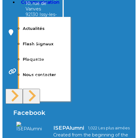
Communication
10, rue de
Vanves
92130 Issy-les-
Moulineaux
Actualités
Campus Tivoli
40, avenue
Flash Signaux
d’Eysines
33000
Bordeaux
Plaquette
Nous contacter
Site Web
F.A.Q
Facebook
ISEPAlumni
1,022 Les plus aimées
Created from the beginning of the