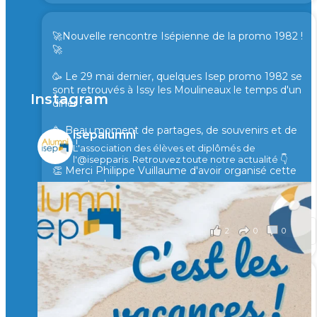
🚀Nouvelle rencontre Isépienne de la promo 1982 !
🚀
🥳 Le 29 mai dernier, quelques Isep promo 1982 se
sont retrouvés à Issy les Moulineaux le temps d'un
Instagram
diner !
🥳 Beau moment de partages, de souvenirs et de
isepalumni
rires !
L'association des élèves et diplômés de
l'@isepparis.
Retrouvez toute notre actualité 👇
👏 Merci Philippe Vuillaume d'avoir organisé cette
rencontre !
il y a 2 mois
2
0
0
Voir sur Facebook
·
Partager
🙏 Soutenez l’Isep via la taxe d’apprentissage 2026
et contribuons ensemble à former les générations
d’ingénieurs de demain. 🙏