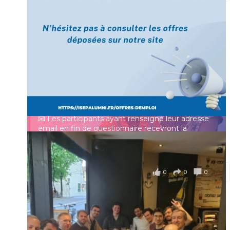
[Enquête IESF 2026] Top départ 🚀
Prénom
👩‍🎓 Ingénieurs diplômés, vous avez jusqu’au 31
mai pour participer et faire entendre votre voix !
Identifiant ou e-mail
Depuis plus de 60 ans, cette enquête vise à établir
un panorama complet de la situation socio-
professionnelle des ingénieurs et scientifiques
Mot de passe
français.
📧 Les participants ayant renseigné leur adresse
email en fin de questionnaire recevront la
synthèse des résultats
...
Voir plus
Se souvenir de moi
il y a 4 mois
0
0
0
Voir sur Facebook
·
Partager
Connexion