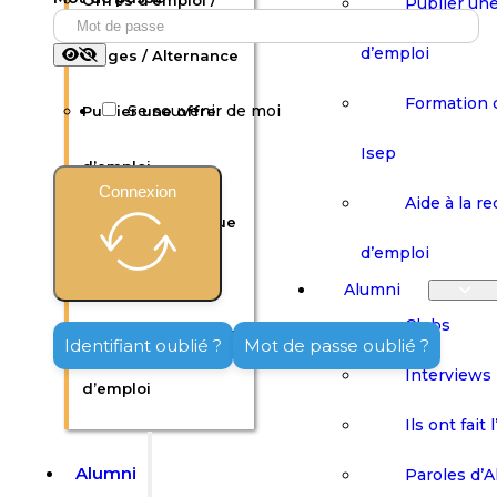
Offres d’emploi /
Publier une
d’emploi
Stages / Alternance
Formation 
Se souvenir de moi
Publier une offre
Isep
d’emploi
Connexion
Aide à la r
Formation continue
d’emploi
Isep
Alumni
Clubs
Aide à la recherche
Identifiant oublié ?
Mot de passe oublié ?
Interviews
d’emploi
Ils ont fait 
Alumni
Paroles d’