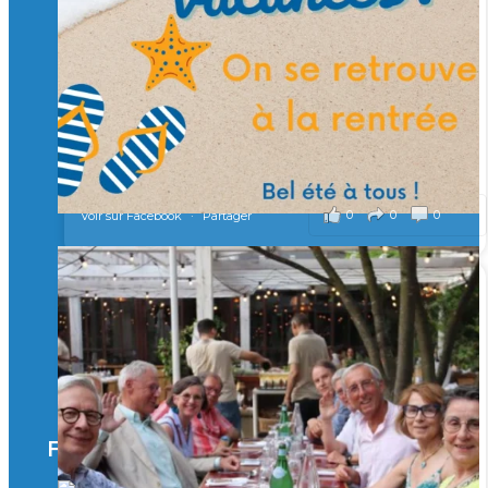
Merci à tous !
🎯 Taxe d’apprentissage 2026 : avec l'Isep, investissez pour
un numérique au service de l'humain !
À l’Isep, nous formons des ingénieurs, des bachelors, des
Mastères Spécialisés, qui allient excellence technologique et
valeurs humaines, au cœur de notre pro
...
Voir plus
il y a 2 mois
0
0
0
Voir sur Facebook
·
Partager
🚀Afterwork à Genève 🚀
🥳 Le 22 avril dernier, 14 Alumni vivant / travaillant
en Suisse ont partagé un moment convivial de
retrouvailles et d'échanges !
Merci à tous pour votre présence et à Alexandre
CHEA pour l'organisation !
Facebook
il y a 3 mois