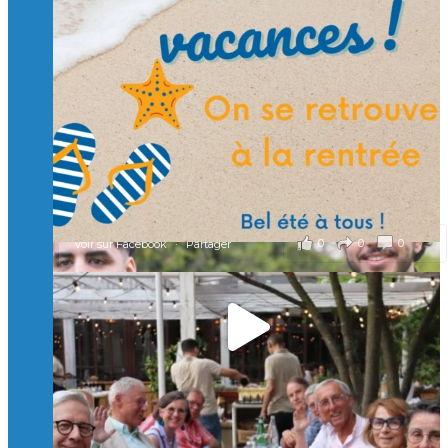
🙏 Soutenez l’Isep via la taxe d’apprentissage 2026
et contribuons ensemble à former les générations
d’ingénieurs de demain. 🙏
Merci à tous !
🎯 Taxe d’apprentissage 2026 : avec l'Isep, investissez pour
un numérique au service de l'humain !
À l’Isep, nous formons des ingénieurs, des bachelors, des
Mastères Spécialisés, qui allient excellence technologique et
valeurs humaines, au cœur de notre pro
...
Voir plus
il y a 2 mois
0
0
0
Voir sur Facebook
·
Partager
🚀Afterwork à Genève 🚀
🥳 Le 22 avril dernier, 14 Alumni vivant / travaillant
en Suisse ont partagé un moment convivial de
retrouvailles et d'échanges !
Merci à tous pour votre présence et à Alexandre