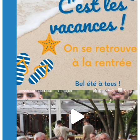
Suivre sur Instagram
Charger plus
🙏 Soutenez l’Isep via la taxe d’apprentissage 2026
et contribuons ensemble à former les générations
d’ingénieurs de demain. 🙏
Merci à tous !
🎯 Taxe d’apprentissage 2026 : avec l'Isep, investissez pour
un numérique au service de l'humain !
À l’Isep, nous formons des ingénieurs, des bachelors, des
Mastères Spécialisés, qui allient excellence technologique et
valeurs humaines, au cœur de notre pro
...
Voir plus
il y a 2 mois
0
0
0
Voir sur Facebook
·
Partager
🚀Afterwork à Genève 🚀
🥳 Le 22 avril dernier, 14 Alumni vivant / travaillant
en Suisse ont partagé un moment convivial de
retrouvailles et d'échanges !