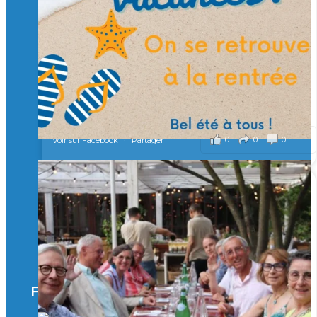
Merci à tous !
🎯 Taxe d’apprentissage 2026 : avec l'Isep, investissez pour
un numérique au service de l'humain !
À l’Isep, nous formons des ingénieurs, des bachelors, des
Mastères Spécialisés, qui allient excellence technologique et
valeurs humaines, au cœur de notre pro
...
Voir plus
il y a 2 mois
0
0
0
Voir sur Facebook
·
Partager
🚀Afterwork à Genève 🚀
🥳 Le 22 avril dernier, 14 Alumni vivant / travaillant
en Suisse ont partagé un moment convivial de
retrouvailles et d'échanges !
Merci à tous pour votre présence et à Alexandre
CHEA pour l'organisation !
Facebook
il y a 3 mois