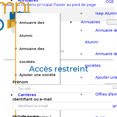
Annuaires
CGE
Passer au contenu principal
Passer au pied de page
Isep Alumn
Annuaires
Annuaire des
Annuaire d
Alumni
Alumni
Rechercher sur le site
Annuaire des
Annuaire d
Rechercher
sociétés
sociétés
Accès restreint
Ajouter une société
×
Ajouter une
Prénom
0
Carrières
Offres d’em
Carrières
Panier
Panier
Identifiant ou e-mail
Boutique
Boutique
Stages / Alterna
Se
Se
Votre panier est vide.
Connecter
Connecter
Mot de passe