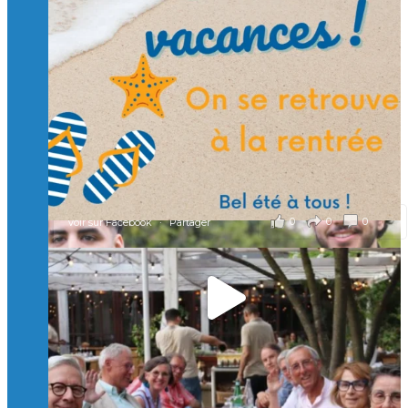
🙏 Soutenez l’Isep via la taxe d’apprentissage 2026
et contribuons ensemble à former les générations
d’ingénieurs de demain. 🙏
Merci à tous !
🎯 Taxe d’apprentissage 2026 : avec l'Isep, investissez pour
un numérique au service de l'humain !
À l’Isep, nous formons des ingénieurs, des bachelors, des
Mastères Spécialisés, qui allient excellence technologique et
valeurs humaines, au cœur de notre pro
...
Voir plus
il y a 2 mois
0
0
0
Voir sur Facebook
·
Partager
🚀Afterwork à Genève 🚀
🥳 Le 22 avril dernier, 14 Alumni vivant / travaillant
en Suisse ont partagé un moment convivial de
retrouvailles et d'échanges !
Merci à tous pour votre présence et à Alexandre