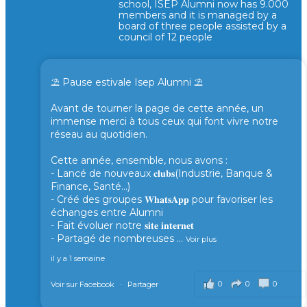
school, ISEP Alumni now has 9.000
members and it is managed by a
board of three people assisted by a
council of 12 people
⛱️ Pause estivale Isep Alumni ⛱️
Avant de tourner la page de cette année, un
immense merci à tous ceux qui font vivre notre
réseau au quotidien.
Cette année, ensemble, nous avons :
- Lancé de nouveaux 𝐜𝐥𝐮𝐛𝐬(Industrie, Banque &
Finance, Santé...)
- Créé des groupes 𝐖𝐡𝐚𝐭𝐬𝐀𝐩𝐩 pour favoriser les
échanges entre Alumni
- Fait évoluer notre 𝐬𝐢𝐭𝐞 𝐢𝐧𝐭𝐞𝐫𝐧𝐞𝐭
- Partagé de nombreuses
...
Voir plus
il y a 1 semaine
0
0
0
Voir sur Facebook
·
Partager