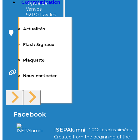
Communication
10, rue de
Vanves
92130 Issy-les-
Moulineaux
Actualités
Campus Tivoli
40, avenue
Flash Signaux
d’Eysines
33000
Bordeaux
Plaquette
Nous contacter
Site Web
F.A.Q
Facebook
ISEPAlumni
1,022 Les plus aimées
Created from the beginning of the