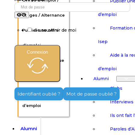
Offres d’emploi /
Publier une
d’emploi
Stages / Alternance
Formation 
Se souvenir de moi
Publier une offre
Isep
d’emploi
Connexion
Aide à la r
Formation continue
d’emploi
Isep
Alumni
Clubs
Aide à la recherche
Identifiant oublié ?
Mot de passe oublié ?
Interviews
d’emploi
Ils ont fait 
Alumni
Paroles d’