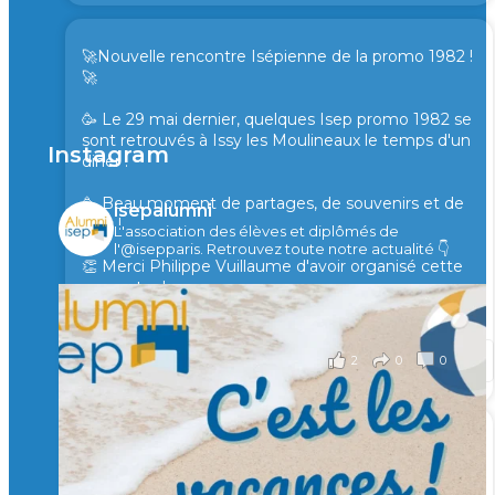
🚀Nouvelle rencontre Isépienne de la promo 1982 !
🚀
🥳 Le 29 mai dernier, quelques Isep promo 1982 se
sont retrouvés à Issy les Moulineaux le temps d'un
Instagram
diner !
🥳 Beau moment de partages, de souvenirs et de
isepalumni
rires !
L'association des élèves et diplômés de
l'@isepparis.
Retrouvez toute notre actualité 👇
👏 Merci Philippe Vuillaume d'avoir organisé cette
rencontre !
il y a 2 mois
2
0
0
Voir sur Facebook
·
Partager
🙏 Soutenez l’Isep via la taxe d’apprentissage 2026
et contribuons ensemble à former les générations
d’ingénieurs de demain. 🙏