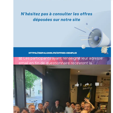
[Enquête IESF 2026] Top départ 🚀
Prénom
👩‍🎓 Ingénieurs diplômés, vous avez jusqu’au 31
mai pour participer et faire entendre votre voix !
Identifiant ou e-mail
Depuis plus de 60 ans, cette enquête vise à établir
un panorama complet de la situation socio-
professionnelle des ingénieurs et scientifiques
Mot de passe
français.
📧 Les participants ayant renseigné leur adresse
email en fin de questionnaire recevront la
synthèse des résultats
...
Voir plus
Se souvenir de moi
il y a 4 mois
0
0
0
Voir sur Facebook
·
Partager
Connexion