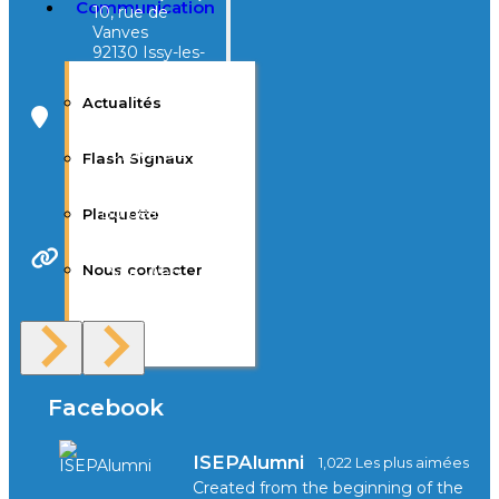
Communication
10, rue de
Vanves
92130 Issy-les-
Moulineaux
Actualités
Campus Tivoli
40, avenue
Flash Signaux
d’Eysines
33000
Bordeaux
Plaquette
Nous contacter
Site Web
F.A.Q
Facebook
ISEPAlumni
1,022 Les plus aimées
Created from the beginning of the