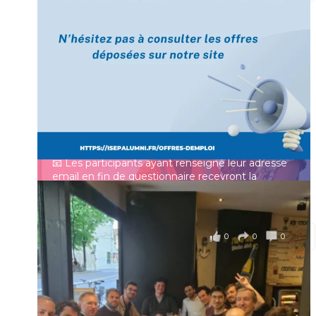
[Enquête IESF 2026] Top départ 🚀
Prénom
👩‍🎓 Ingénieurs diplômés, vous avez jusqu’au 31
mai pour participer et faire entendre votre voix !
Identifiant ou e-mail
Depuis plus de 60 ans, cette enquête vise à établir
un panorama complet de la situation socio-
professionnelle des ingénieurs et scientifiques
Mot de passe
français.
📧 Les participants ayant renseigné leur adresse
email en fin de questionnaire recevront la
synthèse des résultats
...
Voir plus
Se souvenir de moi
il y a 4 mois
0
0
0
Voir sur Facebook
·
Partager
Connexion