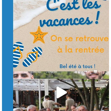
Suivre sur Instagram
Charger plus
🙏 Soutenez l’Isep via la taxe d’apprentissage 2026
et contribuons ensemble à former les générations
d’ingénieurs de demain. 🙏
Merci à tous !
🎯 Taxe d’apprentissage 2026 : avec l'Isep, investissez pour
un numérique au service de l'humain !
À l’Isep, nous formons des ingénieurs, des bachelors, des
Mastères Spécialisés, qui allient excellence technologique et
valeurs humaines, au cœur de notre pro
...
Voir plus
il y a 2 mois
0
0
0
Voir sur Facebook
·
Partager
🚀Afterwork à Genève 🚀
🥳 Le 22 avril dernier, 14 Alumni vivant / travaillant
en Suisse ont partagé un moment convivial de
retrouvailles et d'échanges !