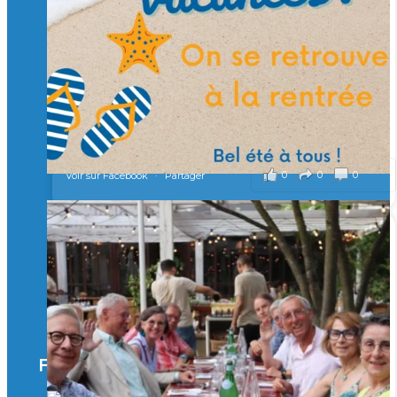
Merci à tous !
🎯 Taxe d’apprentissage 2026 : avec l'Isep, investissez pour
un numérique au service de l'humain !
À l’Isep, nous formons des ingénieurs, des bachelors, des
Mastères Spécialisés, qui allient excellence technologique et
valeurs humaines, au cœur de notre pro
...
Voir plus
il y a 2 mois
0
0
0
Voir sur Facebook
·
Partager
🚀Afterwork à Genève 🚀
🥳 Le 22 avril dernier, 14 Alumni vivant / travaillant
en Suisse ont partagé un moment convivial de
retrouvailles et d'échanges !
Merci à tous pour votre présence et à Alexandre
CHEA pour l'organisation !
Facebook
il y a 3 mois