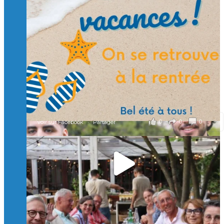
🙏 Soutenez l’Isep via la taxe d’apprentissage 2026
et contribuons ensemble à former les générations
d’ingénieurs de demain. 🙏
Merci à tous !
🎯 Taxe d’apprentissage 2026 : avec l'Isep, investissez pour
un numérique au service de l'humain !
À l’Isep, nous formons des ingénieurs, des bachelors, des
Mastères Spécialisés, qui allient excellence technologique et
valeurs humaines, au cœur de notre pro
...
Voir plus
il y a 2 mois
0
0
0
Voir sur Facebook
·
Partager
🚀Afterwork à Genève 🚀
🥳 Le 22 avril dernier, 14 Alumni vivant / travaillant
en Suisse ont partagé un moment convivial de
retrouvailles et d'échanges !
Merci à tous pour votre présence et à Alexandre