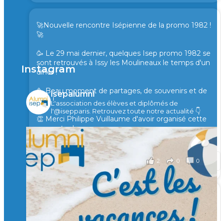
🚀Nouvelle rencontre Isépienne de la promo 1982 !
🚀
🥳 Le 29 mai dernier, quelques Isep promo 1982 se
sont retrouvés à Issy les Moulineaux le temps d'un
Instagram
diner !
🥳 Beau moment de partages, de souvenirs et de
isepalumni
rires !
L'association des élèves et diplômés de
l'@isepparis.
Retrouvez toute notre actualité 👇
👏 Merci Philippe Vuillaume d'avoir organisé cette
rencontre !
il y a 2 mois
2
0
0
Voir sur Facebook
·
Partager
🙏 Soutenez l’Isep via la taxe d’apprentissage 2026
et contribuons ensemble à former les générations
d’ingénieurs de demain. 🙏