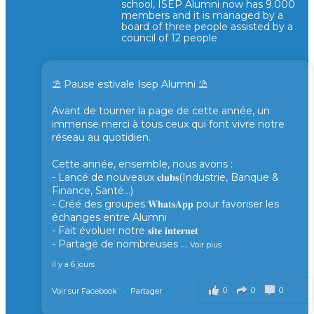
school, ISEP Alumni now has 9.000
members and it is managed by a
board of three people assisted by a
council of 12 people
⛱️ Pause estivale Isep Alumni ⛱️
Avant de tourner la page de cette année, un
immense merci à tous ceux qui font vivre notre
réseau au quotidien.
Cette année, ensemble, nous avons :
- Lancé de nouveaux 𝐜𝐥𝐮𝐛𝐬(Industrie, Banque &
Finance, Santé...)
- Créé des groupes 𝐖𝐡𝐚𝐭𝐬𝐀𝐩𝐩 pour favoriser les
échanges entre Alumni
- Fait évoluer notre 𝐬𝐢𝐭𝐞 𝐢𝐧𝐭𝐞𝐫𝐧𝐞𝐭
- Partagé de nombreuses
...
Voir plus
il y a 6 jours
0
0
0
Voir sur Facebook
·
Partager