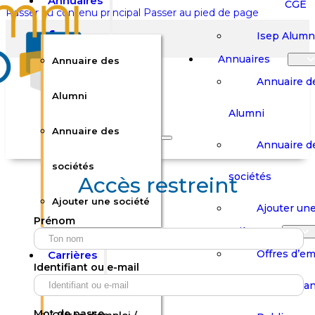
Annuaires
CGE
Passer au contenu principal
Passer au pied de page
Isep Alumn
Annuaires
Annuaire des
Annuaire d
Alumni
Alumni
Rechercher sur le site
Annuaire des
Annuaire d
Rechercher
sociétés
sociétés
Accès restreint
Ajouter une société
×
Ajouter une
Prénom
0
Carrières
Offres d’em
Carrières
Panier
Panier
Identifiant ou e-mail
Boutique
Boutique
Stages / Alterna
Se
Se
Votre panier est vide.
Connecter
Connecter
Mot de passe