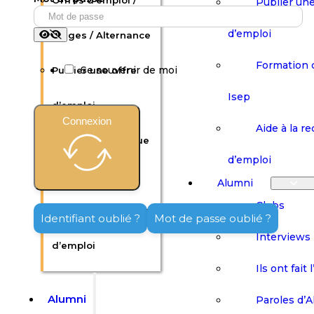
Offres d’emploi /
Publier une
d’emploi
Stages / Alternance
Formation 
Se souvenir de moi
Publier une offre
Isep
d’emploi
Connexion
Aide à la r
Formation continue
d’emploi
Isep
Alumni
Clubs
Aide à la recherche
Identifiant oublié ?
Mot de passe oublié ?
Interviews
d’emploi
Ils ont fait 
Alumni
Paroles d’