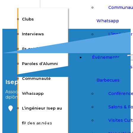
Communau
Clubs
Whatsapp
L’ingénieur 
Interviews
des années
Ils ont fait l’Isep
Événements
Paroles d’Alumni
Afterworks
Communauté
Barbecues
Isep Alumni
Association des élèves et
Conférenc
Whatsapp
diplômés de l’Isep
Salons & F
L’ingénieur Isep au
Bureau Agora
3ème étage
Visites Cult
fil des années
28 rue Notre
Dame des