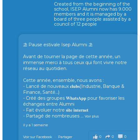
Created from the beginning of the
school, ISEP Alumni now has 9.000
members and it is managed by a
board of three people assisted by a
council of 12 people
⛱️ Pause estivale Isep Alumni ⛱️
Avant de tourner la page de cette année, un
immense merci à tous ceux qui font vivre notre
réseau au quotidien.
Cette année, ensemble, nous avons :
- Lancé de nouveaux 𝐜𝐥𝐮𝐛𝐬(Industrie, Banque &
Finance, Santé...)
- Créé des groupes 𝐖𝐡𝐚𝐭𝐬𝐀𝐩𝐩 pour favoriser les
échanges entre Alumni
- Fait évoluer notre 𝐬𝐢𝐭𝐞 𝐢𝐧𝐭𝐞𝐫𝐧𝐞𝐭
- Partagé de nombreuses
...
Voir plus
il y a 1 semaine
0
0
0
Voir sur Facebook
·
Partager