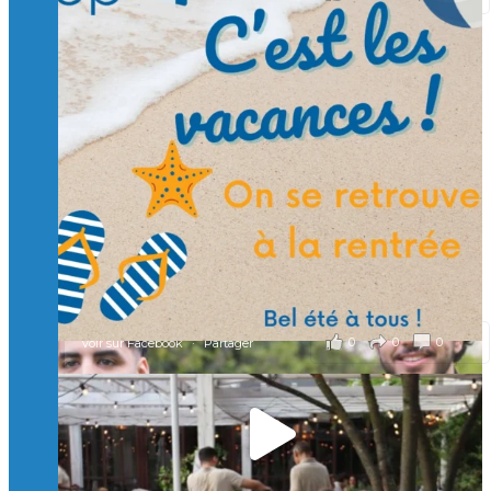
Suivre sur Instagram
Charger plus
🙏 Soutenez l’Isep via la taxe d’apprentissage 2026
et contribuons ensemble à former les générations
d’ingénieurs de demain. 🙏
Merci à tous !
🎯 Taxe d’apprentissage 2026 : avec l'Isep, investissez pour
un numérique au service de l'humain !
À l’Isep, nous formons des ingénieurs, des bachelors, des
Mastères Spécialisés, qui allient excellence technologique et
valeurs humaines, au cœur de notre pro
...
Voir plus
il y a 3 mois
0
0
0
Voir sur Facebook
·
Partager
🚀Afterwork à Genève 🚀
🥳 Le 22 avril dernier, 14 Alumni vivant / travaillant
en Suisse ont partagé un moment convivial de