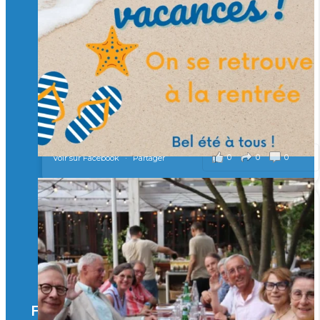
d’ingénieurs de demain. 🙏
Merci à tous !
🎯 Taxe d’apprentissage 2026 : avec l'Isep, investissez pour
un numérique au service de l'humain !
À l’Isep, nous formons des ingénieurs, des bachelors, des
Mastères Spécialisés, qui allient excellence technologique et
valeurs humaines, au cœur de notre pro
...
Voir plus
il y a 3 mois
0
0
0
Voir sur Facebook
·
Partager
🚀Afterwork à Genève 🚀
🥳 Le 22 avril dernier, 14 Alumni vivant / travaillant
en Suisse ont partagé un moment convivial de
retrouvailles et d'échanges !
Merci à tous pour votre présence et à Alexandre
CHEA pour l'organisation !
Facebook