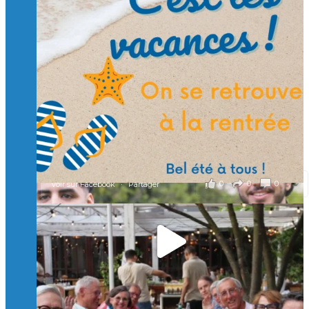
🙏 Soutenez l’Isep via la taxe d’apprentissage 2026
et contribuons ensemble à former les générations
d’ingénieurs de demain. 🙏
Merci à tous !
🎯 Taxe d’apprentissage 2026 : avec l'Isep, investissez pour
un numérique au service de l'humain !
À l’Isep, nous formons des ingénieurs, des bachelors, des
Mastères Spécialisés, qui allient excellence technologique et
valeurs humaines, au cœur de notre pro
...
Voir plus
il y a 3 mois
0
0
0
Voir sur Facebook
·
Partager
🚀Afterwork à Genève 🚀
🥳 Le 22 avril dernier, 14 Alumni vivant / travaillant
en Suisse ont partagé un moment convivial de
retrouvailles et d'échanges !