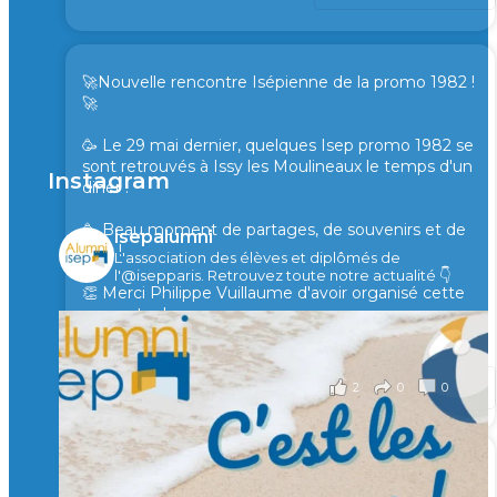
🚀Nouvelle rencontre Isépienne de la promo 1982 !
🚀
🥳 Le 29 mai dernier, quelques Isep promo 1982 se
sont retrouvés à Issy les Moulineaux le temps d'un
Instagram
diner !
🥳 Beau moment de partages, de souvenirs et de
isepalumni
rires !
L'association des élèves et diplômés de
l'@isepparis.
Retrouvez toute notre actualité 👇
👏 Merci Philippe Vuillaume d'avoir organisé cette
rencontre !
il y a 2 mois
2
0
0
Voir sur Facebook
·
Partager
🙏 Soutenez l’Isep via la taxe d’apprentissage 2026
et contribuons ensemble à former les générations