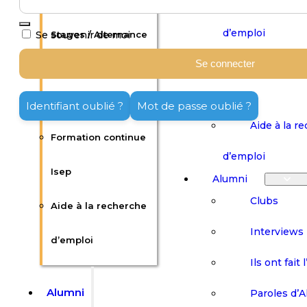
Offres d’emploi /
Publier une
d’emploi
Se souvenir de moi
Stages / Alternance
Formation 
Se connecter
Publier une offre
Isep
d’emploi
Identifiant oublié ?
Mot de passe oublié ?
Aide à la r
Formation continue
d’emploi
Isep
Alumni
Clubs
Aide à la recherche
Interviews
d’emploi
Ils ont fait 
Alumni
Paroles d’