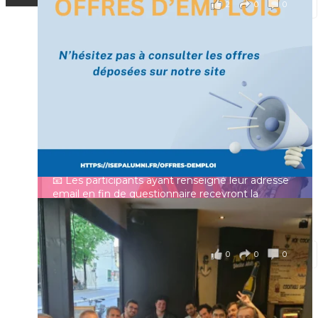
2
0
0
Voir sur Facebook
·
Partager
[Enquête IESF 2026] Top départ 🚀
Prénom
👩‍🎓 Ingénieurs diplômés, vous avez jusqu’au 31
mai pour participer et faire entendre votre voix !
Identifiant ou e-mail
Depuis plus de 60 ans, cette enquête vise à établir
un panorama complet de la situation socio-
professionnelle des ingénieurs et scientifiques
Mot de passe
français.
📧 Les participants ayant renseigné leur adresse
email en fin de questionnaire recevront la
synthèse des résultats
...
Voir plus
Se souvenir de moi
il y a 4 mois
0
0
0
Voir sur Facebook
·
Partager
Connexion