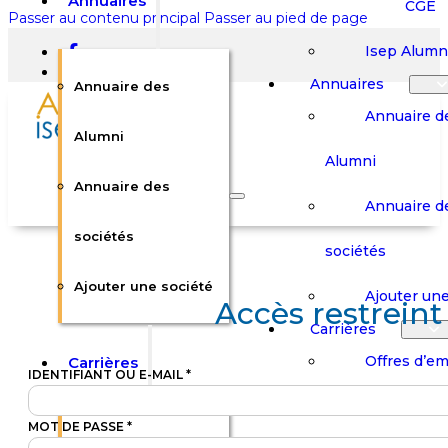
Annuaires
CGE
Passer au contenu principal
Passer au pied de page
Isep Alumn
Annuaires
Annuaire des
Annuaire d
Alumni
Alumni
Rechercher sur le site
Annuaire des
Annuaire d
Rechercher
sociétés
sociétés
Ajouter une société
×
Ajouter une
Accès restreint
0
Carrières
Offres d’em
Carrières
Panier
Panier
IDENTIFIANT OU E-MAIL
*
Boutique
Boutique
Stages / Alterna
Se
Se
Votre panier est vide.
MOT DE PASSE
*
Connecter
Connecter