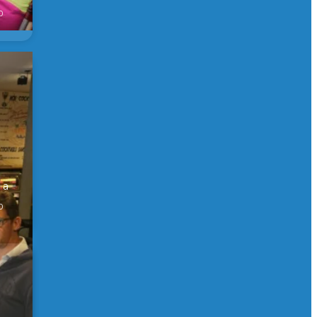
0
er
 a
0