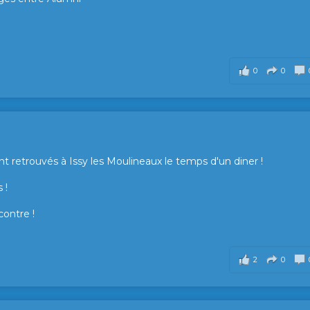
0
0
t retrouvés à Issy les Moulineaux le temps d'un diner !
 !
contre !
2
0