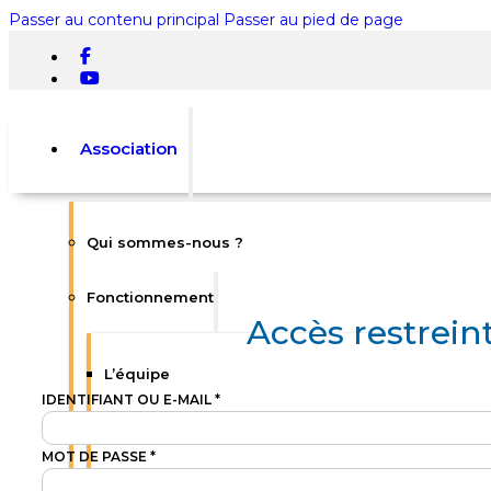
Passer au contenu principal
Passer au pied de page
Association
Qui sommes-nous ?
Rechercher
Fonctionnement
×
Accès restrein
0
L’équipe
IDENTIFIANT OU E-MAIL
*
Statuts
MOT DE PASSE
*
Votre panier est vide.
Règlement intérieur