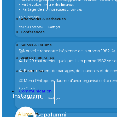
- Fait évoluer notre 𝐬𝐢𝐭𝐞 𝐢𝐧𝐭𝐞𝐫𝐧𝐞𝐭
- Partagé de nombreuses
...
Voir plus
il y a 1 semaine
Afterworks & Barbecues
Voir sur Facebook
·
Partager
Conférences
Salons & Forums
🚀Nouvelle rencontre Isépienne de la promo 1982 !🚀
Visites Culturelles
🥳 Le 29 mai dernier, quelques Isep promo 1982 se son
🥳 Beau moment de partages, de souvenirs et de rires
Nos activités
👏 Merci Philippe Vuillaume d'avoir organisé cette ren
il y a 2 mois
Communication
Instagram
Voir sur Facebook
·
Partager
Actualités
isepalumni