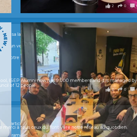
2
0
sur sa lancée ! 🚀🚀
tour d’un verre pour échanger, partager leurs expériences et raviv
e de notre réseau.
hool, ISEP Alumni now has 9.000 members and it is managed by
ncil of 12 people
2
0
ur participer et faire entendre votre voix !
merci à tous ceux qui font vivre notre réseau au quotidien.
n panorama complet de la situation socio-professionnelle des