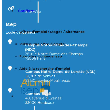
Carrières
Site Web
Isep
Offres d’emploi / Stages / Alternance
Ecole d’ingénieur
Publier une offre d’emploi
Campus Notre-Dame-des-Champs
(NDC)
28, rue Notre-Dame-des-Champs
Formation continue Isep
75006 Paris
Aide à la recherche d’emploi
Campus Notre-Dame-de-Lorette (NDL)
10, rue de Vanves
92130 Issy-les-Moulineaux
Campus Tivoli
40, avenue d’Eysines
33000 Bordeaux