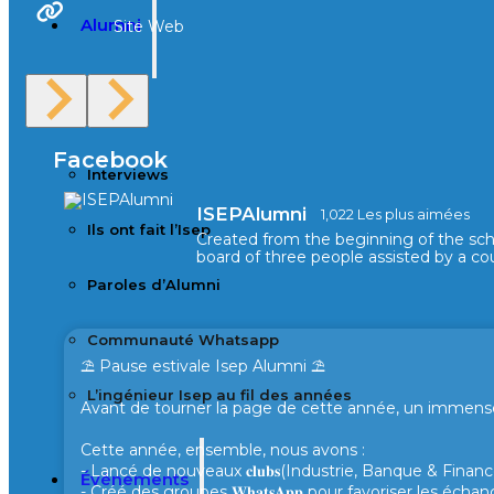
Alumni
Site Web
Clubs
Facebook
Interviews
ISEPAlumni
1,022 Les plus aimées
Ils ont fait l’Isep
Created from the beginning of the sc
board of three people assisted by a cou
Paroles d’Alumni
Communauté Whatsapp
⛱️ Pause estivale Isep Alumni ⛱️
L’ingénieur Isep au fil des années
Avant de tourner la page de cette année, un immense 
Cette année, ensemble, nous avons :
- Lancé de nouveaux 𝐜𝐥𝐮𝐛𝐬(Industrie, Banque & Finance
Événements
- Créé des groupes 𝐖𝐡𝐚𝐭𝐬𝐀𝐩𝐩 pour favoriser les éc