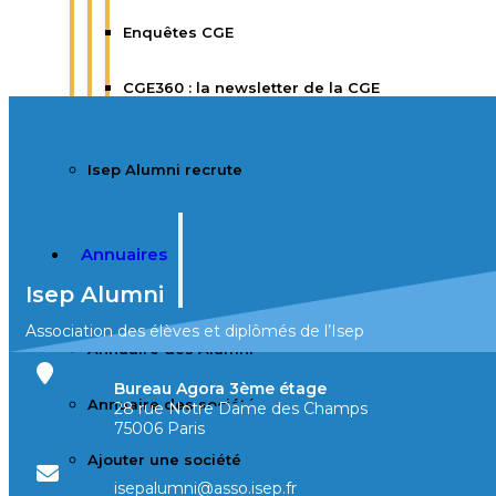
Enquêtes CGE
CGE360 : la newsletter de la CGE
Isep Alumni recrute
Annuaires
Isep Alumni
Association des élèves et diplômés de l’Isep
Annuaire des Alumni
Bureau Agora 3ème étage
Annuaire des sociétés
28 rue Notre Dame des Champs
75006 Paris
Ajouter une société
isepalumni@asso.isep.fr