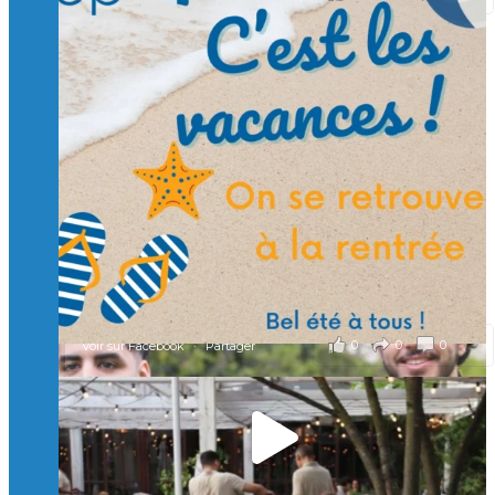
Suivre sur Instagram
Charger plus
🙏 Soutenez l’Isep via la taxe d’apprentissage 2026
et contribuons ensemble à former les générations
d’ingénieurs de demain. 🙏
Merci à tous !
🎯 Taxe d’apprentissage 2026 : avec l'Isep, investissez pour
un numérique au service de l'humain !
À l’Isep, nous formons des ingénieurs, des bachelors, des
Mastères Spécialisés, qui allient excellence technologique et
valeurs humaines, au cœur de notre pro
...
Voir plus
il y a 2 mois
0
0
0
Voir sur Facebook
·
Partager
🚀Afterwork à Genève 🚀
🥳 Le 22 avril dernier, 14 Alumni vivant / travaillant
en Suisse ont partagé un moment convivial de