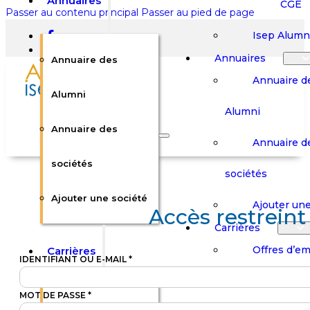
Annuaires
CGE
Passer au contenu principal
Passer au pied de page
Isep Alumn
Annuaires
Annuaire des
Annuaire d
Alumni
Alumni
Rechercher sur le site
Annuaire des
Annuaire d
Rechercher
sociétés
sociétés
Ajouter une société
×
Ajouter une
Accès restreint
0
Carrières
Offres d’em
Carrières
Panier
Panier
IDENTIFIANT OU E-MAIL
*
Boutique
Boutique
Stages / Alterna
Se
Se
Votre panier est vide.
MOT DE PASSE
*
Connecter
Connecter