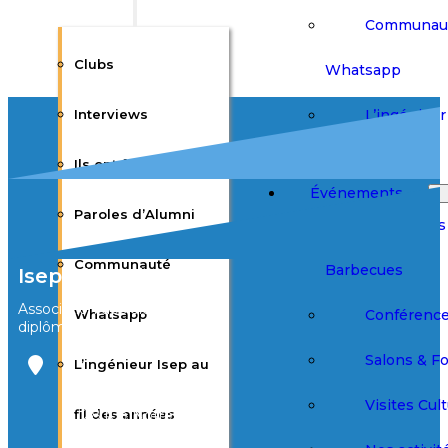
Communau
Clubs
Whatsapp
L’ingénieur 
Interviews
des années
Ils ont fait l’Isep
Événements
Paroles d’Alumni
Afterworks
Communauté
Barbecues
Isep Alumni
Association des élèves et
Conférenc
Whatsapp
diplômés de l’Isep
Salons & F
L’ingénieur Isep au
Bureau Agora
3ème étage
Visites Cult
fil des années
28 rue Notre
Dame des