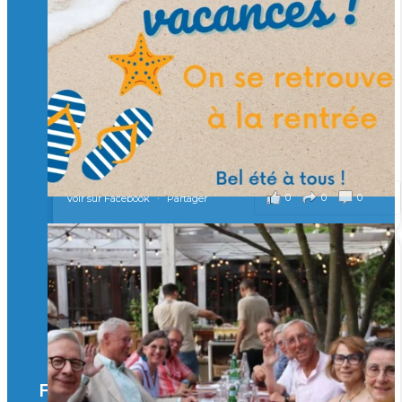
d’ingénieurs de demain. 🙏
Merci à tous !
🎯 Taxe d’apprentissage 2026 : avec l'Isep, investissez pour
un numérique au service de l'humain !
À l’Isep, nous formons des ingénieurs, des bachelors, des
Mastères Spécialisés, qui allient excellence technologique et
valeurs humaines, au cœur de notre pro
...
Voir plus
il y a 2 mois
0
0
0
Voir sur Facebook
·
Partager
🚀Afterwork à Genève 🚀
🥳 Le 22 avril dernier, 14 Alumni vivant / travaillant
en Suisse ont partagé un moment convivial de
retrouvailles et d'échanges !
Merci à tous pour votre présence et à Alexandre
CHEA pour l'organisation !
Facebook