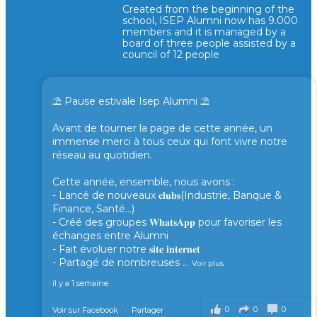
Created from the beginning of the
school, ISEP Alumni now has 9.000
members and it is managed by a
board of three people assisted by a
council of 12 people
⛱️ Pause estivale Isep Alumni ⛱️
Avant de tourner la page de cette année, un
immense merci à tous ceux qui font vivre notre
réseau au quotidien.
Cette année, ensemble, nous avons :
- Lancé de nouveaux 𝐜𝐥𝐮𝐛𝐬(Industrie, Banque &
Finance, Santé...)
- Créé des groupes 𝐖𝐡𝐚𝐭𝐬𝐀𝐩𝐩 pour favoriser les
échanges entre Alumni
- Fait évoluer notre 𝐬𝐢𝐭𝐞 𝐢𝐧𝐭𝐞𝐫𝐧𝐞𝐭
- Partagé de nombreuses
...
Voir plus
il y a 1 semaine
0
0
0
Voir sur Facebook
·
Partager