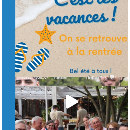
🙏 Soutenez l’Isep via la taxe d’apprentissage 2026
et contribuons ensemble à former les générations
d’ingénieurs de demain. 🙏
Merci à tous !
🎯 Taxe d’apprentissage 2026 : avec l'Isep, investissez pour
un numérique au service de l'humain !
À l’Isep, nous formons des ingénieurs, des bachelors, des
Mastères Spécialisés, qui allient excellence technologique et
valeurs humaines, au cœur de notre pro
...
Voir plus
il y a 2 mois
0
0
0
Voir sur Facebook
·
Partager
🚀Afterwork à Genève 🚀
🥳 Le 22 avril dernier, 14 Alumni vivant / travaillant
en Suisse ont partagé un moment convivial de
retrouvailles et d'échanges !