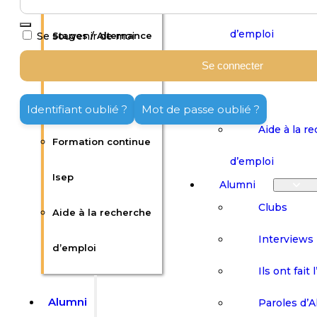
Offres d’emploi /
Publier une
d’emploi
Se souvenir de moi
Stages / Alternance
Formation 
Se connecter
Publier une offre
Isep
d’emploi
Identifiant oublié ?
Mot de passe oublié ?
Aide à la r
Formation continue
d’emploi
Isep
Alumni
Clubs
Aide à la recherche
Interviews
d’emploi
Ils ont fait 
Alumni
Paroles d’