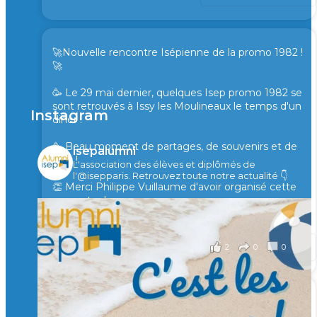
🚀Nouvelle rencontre Isépienne de la promo 1982 !
🚀
🥳 Le 29 mai dernier, quelques Isep promo 1982 se
sont retrouvés à Issy les Moulineaux le temps d'un
Instagram
diner !
🥳 Beau moment de partages, de souvenirs et de
isepalumni
rires !
L'association des élèves et diplômés de
l'@isepparis.
Retrouvez toute notre actualité 👇
👏 Merci Philippe Vuillaume d'avoir organisé cette
rencontre !
il y a 2 mois
2
0
0
Voir sur Facebook
·
Partager
🙏 Soutenez l’Isep via la taxe d’apprentissage 2026
et contribuons ensemble à former les générations