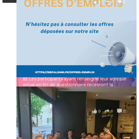
2
0
0
Voir sur Facebook
·
Partager
[Enquête IESF 2026] Top départ 🚀
Prénom
👩‍🎓 Ingénieurs diplômés, vous avez jusqu’au 31
mai pour participer et faire entendre votre voix !
Identifiant ou e-mail
Depuis plus de 60 ans, cette enquête vise à établir
un panorama complet de la situation socio-
professionnelle des ingénieurs et scientifiques
Mot de passe
français.
📧 Les participants ayant renseigné leur adresse
email en fin de questionnaire recevront la
synthèse des résultats
...
Voir plus
Se souvenir de moi
il y a 4 mois
0
0
0
Voir sur Facebook
·
Partager
Connexion